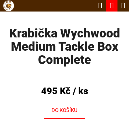
K
Hledat
Nák
Přejít
O
Zpět
Zpět
na
koší
Š
obsah
Krabička Wychwood
Í
C
K
Medium Tackle Box
O
P
Complete
O
T
Ř
495 Kč
/ ks
E
B
DO KOŠÍKU
U
J