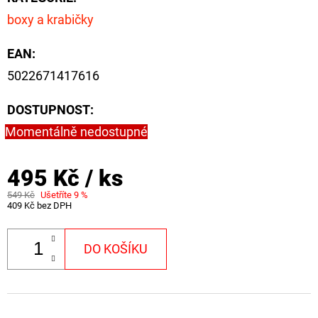
FLOAT
boxy a krabičky
202
Kč
EAN
:
Původně:
225
5022671417616
Kč
DOSTUPNOST:
Momentálně nedostupné
495 Kč
/ ks
549 Kč
Ušetříte 9 %
409 Kč bez DPH
DO KOŠÍKU