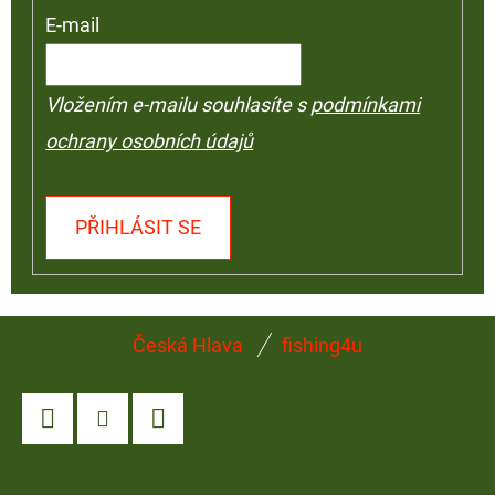
E-mail
Vložením e-mailu souhlasíte s
podmínkami
ochrany osobních údajů
PŘIHLÁSIT SE
Z
Česká Hlava
fishing4u
Á
P
A
Facebook
Instagram
YouTube
T