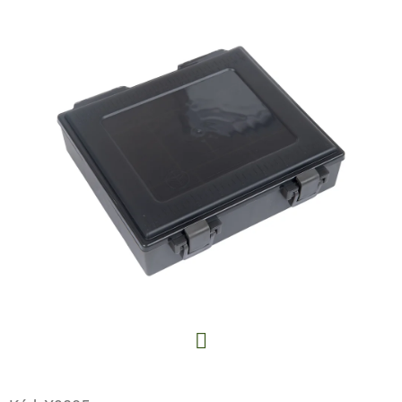
E
T
E
N
A
J
Í
T
?
HLEDAT
Facebook