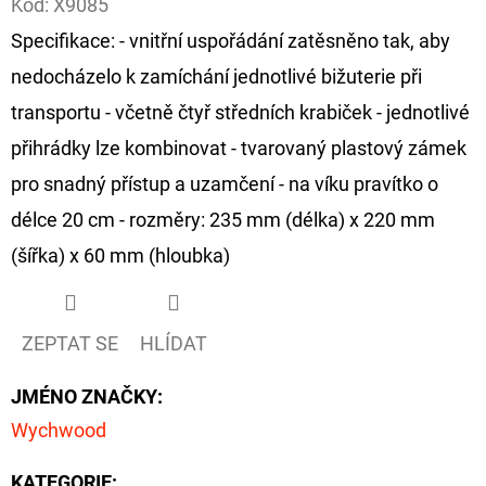
Kód:
X9085
Specifikace: - vnitřní uspořádání zatěsněno tak, aby
D
O
nedocházelo k zamíchání jednotlivé bižuterie při
P
transportu - včetně čtyř středních krabiček - jednotlivé
O
přihrádky lze kombinovat - tvarovaný plastový zámek
R
pro snadný přístup a uzamčení - na víku pravítko o
U
Č
délce 20 cm - rozměry: 235 mm (délka) x 220 mm
U
(šířka) x 60 mm (hloubka)
J
E
M
ZEPTAT SE
HLÍDAT
E
JMÉNO ZNAČKY
:
Wychwood
FOX
CARP
SUB
KATEGORIE
: