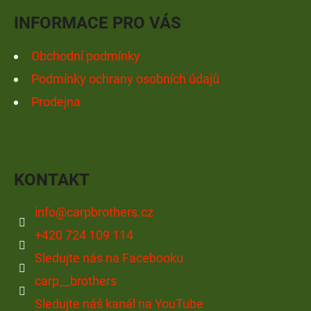
Í
INFORMACE PRO VÁS
Obchodní podmínky
Podmínky ochrany osobních údajů
Prodejna
KONTAKT
info
@
carpbrothers.cz
+420 724 109 114
Sledujte nás na Facebooku
carp__brothers
Sledujte náš kanál na YouTube