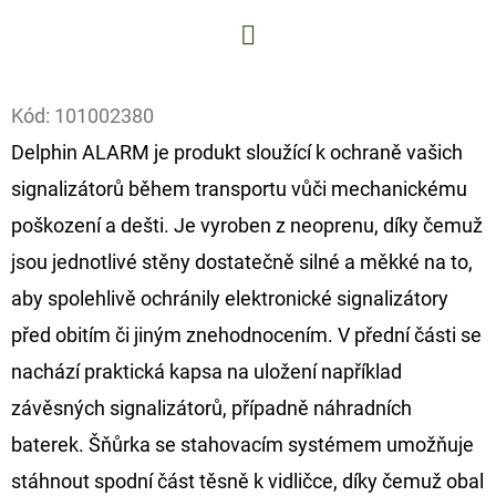
D
O
Facebook
P
Kód:
101002380
O
Delphin ALARM je produkt sloužící k ochraně vašich
R
signalizátorů během transportu vůči mechanickému
U
Č
poškození a dešti. Je vyroben z neoprenu, díky čemuž
U
jsou jednotlivé stěny dostatečně silné a měkké na to,
J
aby spolehlivě ochránily elektronické signalizátory
E
před obitím či jiným znehodnocením. V přední části se
M
E
nachází praktická kapsa na uložení například
závěsných signalizátorů, případně náhradních
baterek. Šňůrka se stahovacím systémem umožňuje
GIANTS
FISHING
stáhnout spodní část těsně k vidličce, díky čemuž obal
KAPROVÝ