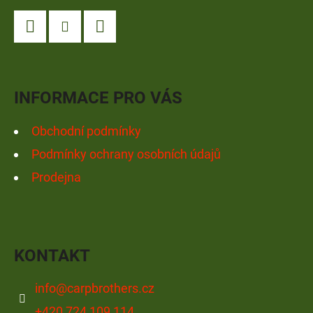
P
A
Facebook
Instagram
YouTube
T
Í
INFORMACE PRO VÁS
Obchodní podmínky
Podmínky ochrany osobních údajů
Prodejna
KONTAKT
info
@
carpbrothers.cz
+420 724 109 114