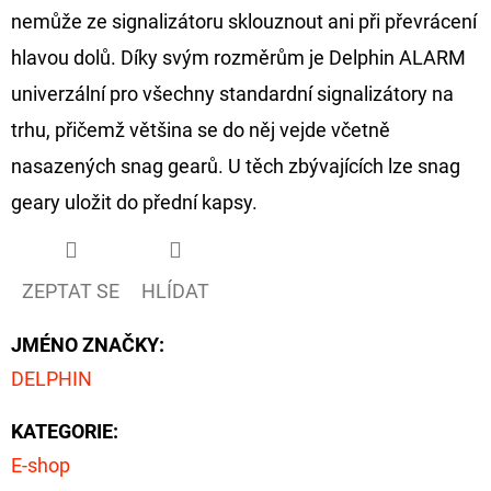
NÁVAZEC
nemůže ze signalizátoru sklouznout ani při převrácení
BOILIE
RIG
hlavou dolů. Díky svým rozměrům je Delphin ALARM
PLUS
25LB
univerzální pro všechny standardní signalizátory na
72
trhu, přičemž většina se do něj vejde včetně
Kč
Původně:
nasazených snag gearů. U těch zbývajících lze snag
79
Kč
geary uložit do přední kapsy.
ZEPTAT SE
HLÍDAT
JMÉNO ZNAČKY
:
DELPHIN
KATEGORIE
:
E-shop