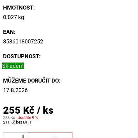
HMOTNOST
:
0.027 kg
EAN
:
8586018007252
DOSTUPNOST:
Skladem
MŮŽEME DORUČIT DO:
17.8.2026
255 Kč
/ ks
283 Kč
Ušetříte 9 %
211 Kč bez DPH