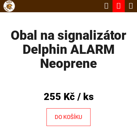
K
Hledat
Nák
Přejít
O
Zpět
Zpět
na
koší
Š
obsah
Obal na signalizátor
Í
C
K
Delphin ALARM
O
P
Neoprene
O
T
Ř
255 Kč
/ ks
E
B
DO KOŠÍKU
U
J