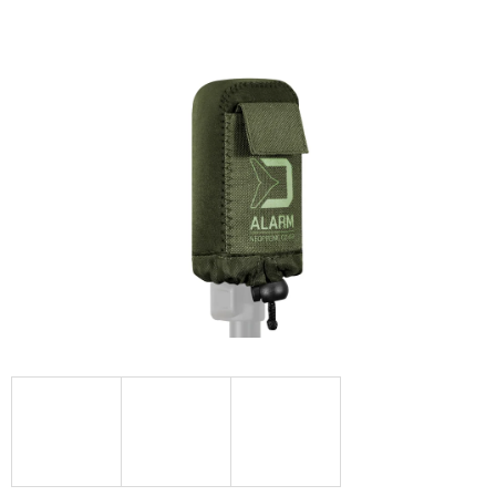
E
T
E
N
A
J
Í
T
?
HLEDAT