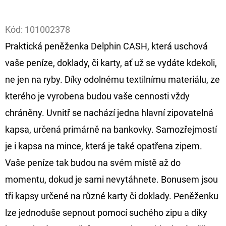
Facebook
D
Kód:
101002378
O
Praktická peněženka Delphin CASH, která uschová
P
O
vaše peníze, doklady, či karty, ať už se vydáte kdekoli,
R
ne jen na ryby. Díky odolnému textilnímu materiálu, ze
U
kterého je vyrobena budou vaše cennosti vždy
Č
chráněny. Uvnitř se nachází jedna hlavní zipovatelná
U
J
kapsa, určená primárně na bankovky. Samozřejmostí
E
je i kapsa na mince, která je také opatřena zipem.
M
Vaše peníze tak budou na svém místě až do
E
momentu, dokud je sami nevytáhnete. Bonusem jsou
tři kapsy určené na různé karty či doklady. Peněženku
FOX
lze jednoduše sepnout pomocí suchého zipu a díky
CARP
SUB