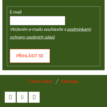
E-mail
Vložením e-mailu souhlasíte s
podmínkami
ochrany osobních údajů
PŘIHLÁSIT SE
Z
Česká Hlava
fishing4u
Á
P
A
Facebook
Instagram
YouTube