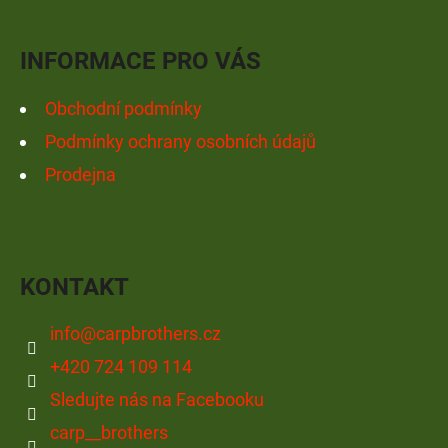
T
Í
INFORMACE PRO VÁS
Obchodní podmínky
Podmínky ochrany osobních údajů
Prodejna
KONTAKT
info
@
carpbrothers.cz
+420 724 109 114
Sledujte nás na Facebooku
carp__brothers