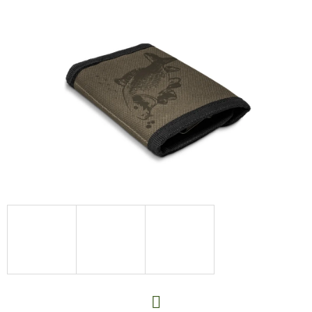
E
T
E
N
A
J
Í
T
?
HLEDAT