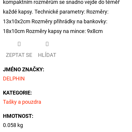
kompaktním rozměrům se snadno vejde do téměř
FLOAT
každé kapsy. Technické parametry: Rozměry:
202
Kč
13x10x2cm Rozměry přihrádky na bankovky:
Původně:
225
18x10cm Rozměry kapsy na mince: 9x8cm
Kč
ZEPTAT SE
HLÍDAT
JMÉNO ZNAČKY
:
DELPHIN
KATEGORIE
:
Tašky a pouzdra
HMOTNOST
:
0.058 kg