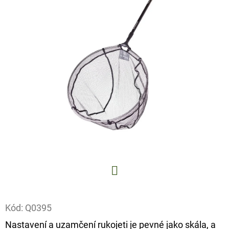
E
T
E
N
A
J
Í
T
?
Facebook
HLEDAT
Kód:
Q0395
Nastavení a uzamčení rukojeti je pevné jako skála, a