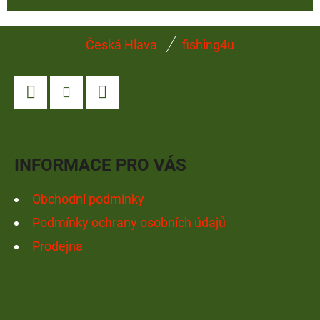
Z
Česká Hlava
fishing4u
Á
P
A
Facebook
Instagram
YouTube
T
Í
INFORMACE PRO VÁS
Obchodní podmínky
Podmínky ochrany osobních údajů
Prodejna