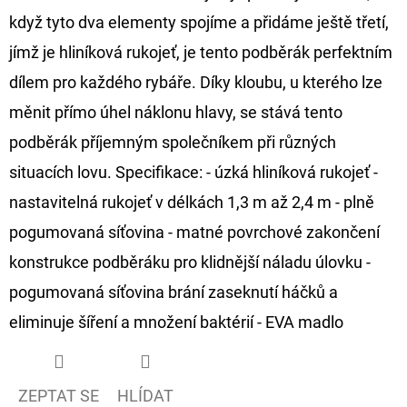
když tyto dva elementy spojíme a přidáme ještě třetí,
D
jímž je hliníková rukojeť, je tento podběrák perfektním
O
dílem pro každého rybáře. Díky kloubu, u kterého lze
P
O
měnit přímo úhel náklonu hlavy, se stává tento
R
podběrák příjemným společníkem při různých
U
situacích lovu. Specifikace: - úzká hliníková rukojeť -
Č
nastavitelná rukojeť v délkách 1,3 m až 2,4 m - plně
U
J
pogumovaná síťovina - matné povrchové zakončení
E
konstrukce podběráku pro klidnější náladu úlovku -
M
pogumovaná síťovina brání zaseknutí háčků a
E
eliminuje šíření a množení baktérií - EVA madlo
GIANTS
FISHING
ZEPTAT SE
HLÍDAT
KAPROVÝ