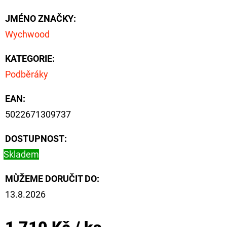
NÁVAZEC
BOILIE
JMÉNO ZNAČKY
:
RIG
PLUS
Wychwood
25LB
72
KATEGORIE
:
Kč
Původně:
Podběráky
79
Kč
EAN
:
5022671309737
DOSTUPNOST:
Skladem
MŮŽEME DORUČIT DO:
13.8.2026