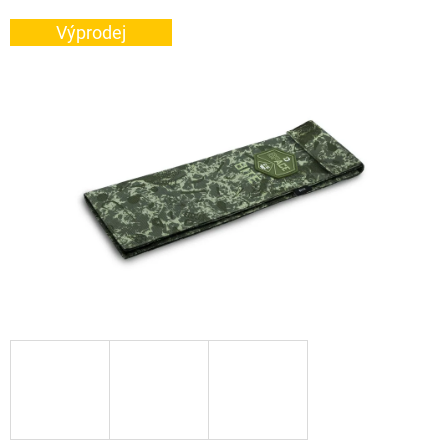
E
Výprodej
T
E
N
A
J
Í
T
?
HLEDAT