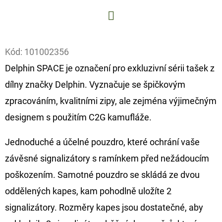
D
O
Facebook
P
Kód:
101002356
O
Delphin SPACE je označení pro exkluzivní sérii tašek z
R
dílny značky Delphin. Vyznačuje se špičkovým
U
Č
zpracováním, kvalitními zipy, ale zejména výjimečným
U
designem s použitím C2G kamufláže.
J
E
Jednoduché a účelné pouzdro, které ochrání vaše
M
závěsné signalizátory s ramínkem před nežádoucím
E
poškozením. Samotné pouzdro se skládá ze dvou
oddělených kapes, kam pohodlně uložíte 2
FOX
signalizátory. Rozměry kapes jsou dostatečné, aby
CARP
SUB