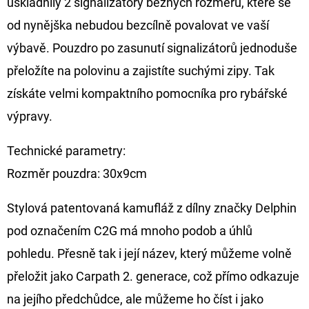
uskladnily 2 signalizátory běžných rozměrů, které se
FLOAT
od nynějška nebudou bezcílně povalovat ve vaší
202
Kč
výbavě. Pouzdro po zasunutí signalizátorů jednoduše
Původně:
225
přeložíte na polovinu a zajistíte suchými zipy. Tak
Kč
získáte velmi kompaktního pomocníka pro rybářské
výpravy.
Technické parametry:
Rozměr pouzdra: 30x9cm
Stylová patentovaná kamufláž z dílny značky Delphin
pod označením C2G má mnoho podob a úhlů
pohledu. Přesně tak i její název, který můžeme volně
přeložit jako Carpath 2. generace, což přímo odkazuje
na jejího předchůdce, ale můžeme ho číst i jako