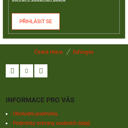
PŘIHLÁSIT SE
Z
Česká Hlava
fishing4u
Á
P
A
Facebook
Instagram
YouTube
T
Í
INFORMACE PRO VÁS
Obchodní podmínky
Podmínky ochrany osobních údajů