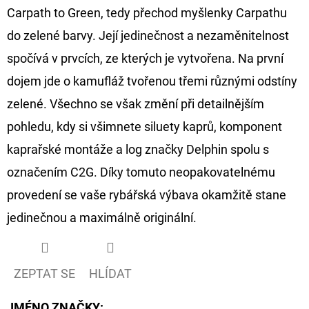
Carpath to Green, tedy přechod myšlenky Carpathu
do zelené barvy. Její jedinečnost a nezaměnitelnost
spočívá v prvcích, ze kterých je vytvořena. Na první
dojem jde o kamufláž tvořenou třemi různými odstíny
zelené. Všechno se však změní při detailnějším
pohledu, kdy si všimnete siluety kaprů, komponent
kaprařské montáže a log značky Delphin spolu s
označením C2G. Díky tomuto neopakovatelnému
provedení se vaše rybářská výbava okamžitě stane
jedinečnou a maximálně originální.
ZEPTAT SE
HLÍDAT
JMÉNO ZNAČKY
: