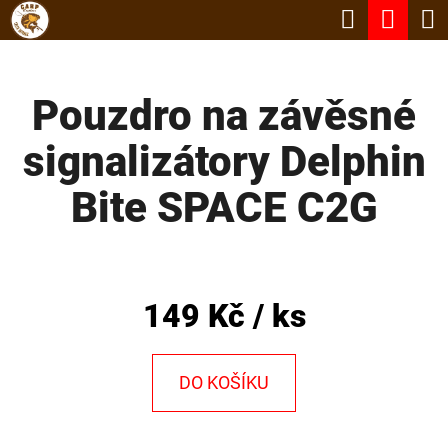
K
Hledat
Nák
Přejít
O
Zpět
Zpět
na
koší
Š
obsah
Pouzdro na závěsné
Í
C
K
signalizátory Delphin
O
P
Bite SPACE C2G
O
T
Ř
149 Kč
/ ks
E
B
DO KOŠÍKU
U
J