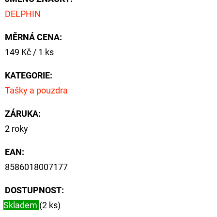
DELPHIN
MĚRNÁ CENA:
Měrná
149 Kč / 1 ks
cena:
KATEGORIE
:
Tašky a pouzdra
ZÁRUKA
:
2 roky
EAN
:
8586018007177
DOSTUPNOST:
Skladem
(2 ks)