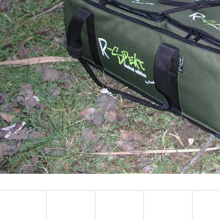
OLOVĚNÁ ZÁTĚŽ DELPHIN
FOX CARP SUB 
CYBERBARBED S OTVOREM
202 Kč
36 Kč
Původně:
225 Kč
Původně:
40 Kč