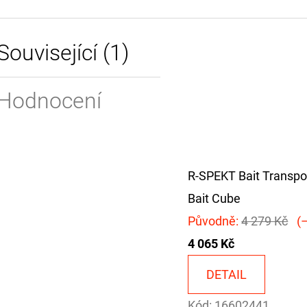
Související (1)
Hodnocení
R-SPEKT Bait Transpor
Bait Cube
Původně:
4 279 Kč
(–
4 065 Kč
DETAIL
Kód:
16602441