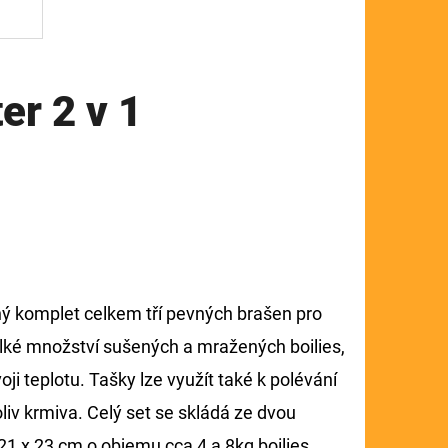
er 2 v 1
ý komplet celkem tří pevných brašen pro
lké množství sušených a mražených boilies,
voji teplotu. Tašky lze využít také k polévání
iv krmiva. Celý set se skládá ze dvou
21 x 23 cm o objemu cca 4 a 8kg boilies.