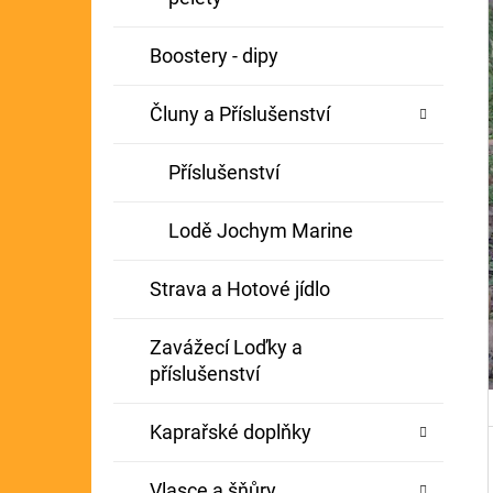
Í
GIANTS FISHING KAPROVÝ NÁVAZEC
P
Boostery - dipy
BOILIE RIG PLUS 25LB
A
72 Kč
Původně:
79 Kč
Čluny a Příslušenství
N
E
Příslušenství
L
Lodě Jochym Marine
Strava a Hotové jídlo
Zavážecí Loďky a
příslušenství
Kaprařské doplňky
Vlasce a šňůry