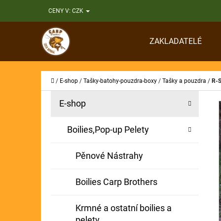
K
Přejít
CENY V:
CZK
O
Zpět
Zpět
na
Š
do
do
obsah
ZAKLADATELÉ
Í
obchodu
obchodu
CO
K
Domů
/
E-shop
/
Tašky-batohy-pouzdra-boxy
/
Tašky a pouzdra
/
R-S
P
K
Přeskočit
E-shop
A
O
kategorie
T
S
Boilies,Pop-up Pelety
E
T
G
Pěnové Nástrahy
O
R
R
A
Boilies Carp Brothers
I
N
E
Krmné a ostatní boilies a
N
pelety