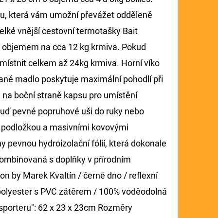
žku, která vám umožní převážet odděleně
velké vnější cestovní termotašky Bait
e objemem na cca 12 kg krmiva. Pokud
umístnit celkem až 24kg krmiva. Horní víko
vané madlo poskytuje maximální pohodlí při
á na boční straně kapsu pro umístění
 buď pevné popruhové uši do ruky nebo
u podložkou a masivními kovovými
 pevnou hydroizolační fólií, která dokonale
e kombinovaná s doplňky v přírodním
n by Marek Kvaltín / černé dno / reflexní
 polyester s PVC zátěrem / 100% voděodolná
nsporteru": 62 x 23 x 23cm Rozměry