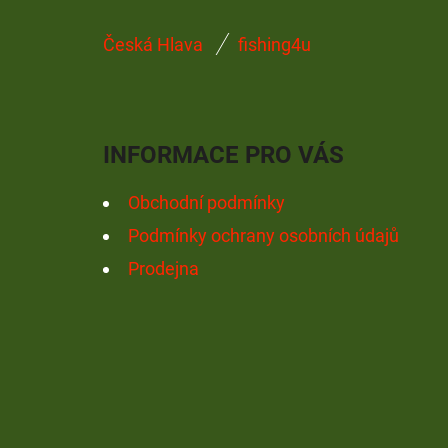
Z
Česká Hlava
fishing4u
Á
P
A
INFORMACE PRO VÁS
T
Í
Obchodní podmínky
Podmínky ochrany osobních údajů
Prodejna