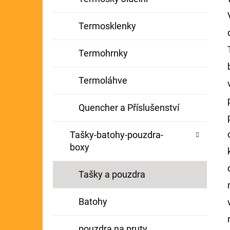
Termosklenky
Termohrnky
Termoláhve
Quencher a Příslušenství
Tašky-batohy-pouzdra-
boxy
Tašky a pouzdra
Batohy
pouzdra na pruty