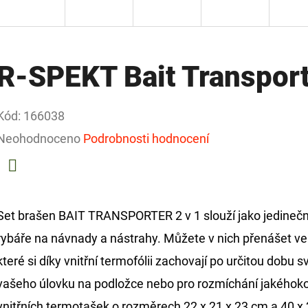
R-SPEKT Bait Transport
Kód:
166038
Průměrné
Neohodnoceno
Podrobnosti hodnocení
hodnocení
produktu
Facebook
je
Set brašen BAIT TRANSPORTER 2 v 1 slouží jako jedinečn
0,0
rybáře na návnady a nástrahy. Můžete v nich přenášet ve
z
které si díky vnitřní termofólii zachovají po určitou dobu s
5
vašeho úlovku na podložce nebo pro rozmíchání jakéhokol
hvězdiček.
vnitřních termotašek o rozměrech 22 x 21 x 23 cm a 40 x 