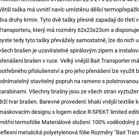
Větší taška má uvnitř navíc umístěnu dělící termopřepá
dva druhy krmiv. Tyto dvě tašky přesně zapadají do třetí 
Transporteru, který má rozměry 62x23x23cm a disponuj
byste tedy tyto tašky převážely samostatně, lze do nich 
všech brašen je uzavíratelné spirálovým zipem a instalo
přenášení brašen v ruce. Velký vnější Bait Transporter m
potřebného příslušenství a pro jeho přenášení lze využít
odnímatelný stavitelný popruh na rameno s polstrovano
karabinami. Všechny brašny jsou ze všech stran vyztuženy
drží tvar brašen. Barevné provedení: khaki vnější textili
maskovacím designu s logem edice R-SPEKT limited editio
vnitřní termofólie Materiálové složení: 100% voděodolný
reflexní metalická polyetylenová fólie Rozměry "Bait Tra