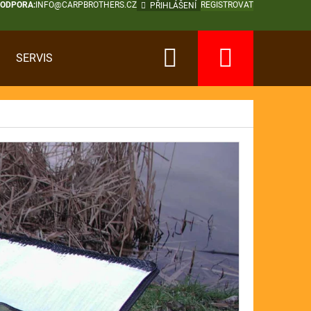
PODPORA:
INFO@CARPBROTHERS.CZ
REGISTROVAT
PŘIHLÁŠENÍ
Hledat
Nákup
SERVIS
košík