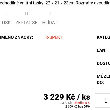
jednodílné vnitřní tašky: 22 x 21 x 23cm Rozměry dvoudíln
TISK
ZEPTAT SE
HLÍDAT
JMÉNO ZNAČKY
:
R-SPEKT
KATEG
EAN
:
DOST
MŮŽE
DO:
3 229 Kč
/ ks
3 399 Kč
Ušetříte 5 %
2 669 Kč bez DPH