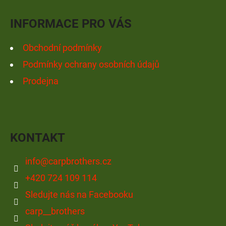
Í
INFORMACE PRO VÁS
Obchodní podmínky
Podmínky ochrany osobních údajů
Prodejna
KONTAKT
info
@
carpbrothers.cz
+420 724 109 114
Sledujte nás na Facebooku
carp__brothers