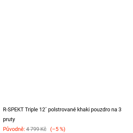
R-SPEKT Triple 12´ polstrované khaki pouzdro na 3
pruty
Původně:
4 799 Kč
(–5 %)