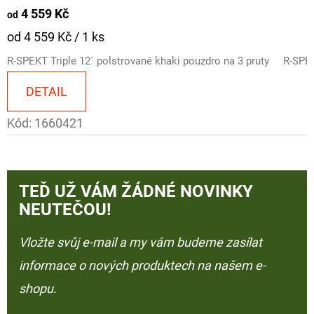
4 559 Kč
od
Měrná
od 4 559 Kč / 1 ks
cena:
R-SPEKT Triple 12´ polstrované khaki pouzdro na 3 pruty
R-SPEK
DETAIL
Kód:
1660421
TEĎ UŽ VÁM ŽÁDNÉ NOVINKY
NEUTEČOU!
Vložte svůj e-mail a my vám budeme zasílat
informace o nových produktech na našem e-
shopu.