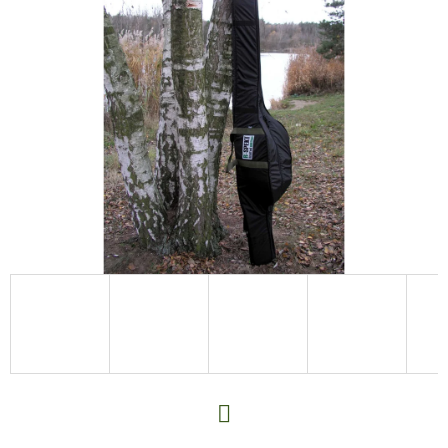
E
T
E
N
A
J
Í
T
?
HLEDAT