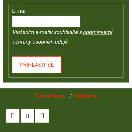
E-mail
Vložením e-mailu souhlasíte s
podmínkami
ochrany osobních údajů
PŘIHLÁSIT SE
Z
Česká Hlava
fishing4u
Á
P
A
Facebook
Instagram
YouTube
T