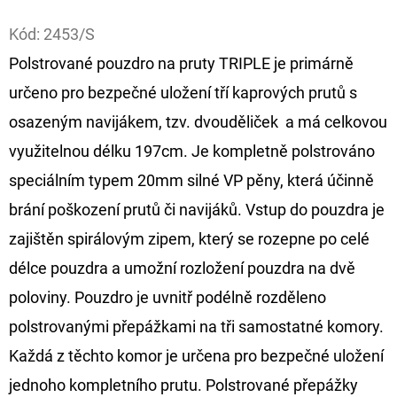
Facebook
Kód:
2453/S
D
O
Polstrované pouzdro na pruty TRIPLE je primárně
P
určeno pro bezpečné uložení tří kaprových prutů s
O
osazeným navijákem, tzv. dvouděliček a má celkovou
R
využitelnou délku 197cm. Je kompletně polstrováno
U
Č
speciálním typem 20mm silné VP pěny, která účinně
U
brání poškození prutů či navijáků. Vstup do pouzdra je
J
zajištěn spirálovým zipem, který se rozepne po celé
E
délce pouzdra a umožní rozložení pouzdra na dvě
M
E
poloviny. Pouzdro je uvnitř podélně rozděleno
polstrovanými přepážkami na tři samostatné komory.
Každá z těchto komor je určena pro bezpečné uložení
FOX
CARP
jednoho kompletního prutu. Polstrované přepážky
SUB