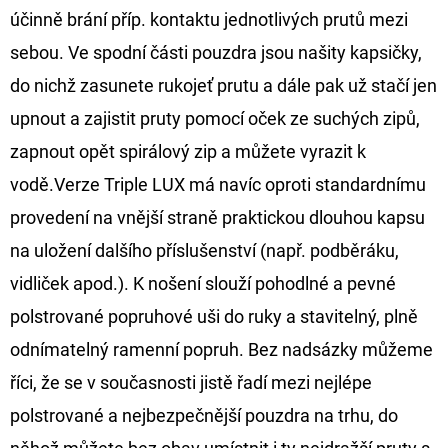
FLOAT
účinně brání příp. kontaktu jednotlivých prutů mezi
202
sebou. Ve spodní části pouzdra jsou našity kapsičky,
Kč
Původně:
do nichž zasunete rukojeť prutu a dále pak už stačí jen
225
Kč
upnout a zajistit pruty pomocí oček ze suchých zipů,
zapnout opět spirálový zip a můžete vyrazit k
vodě.Verze Triple LUX má navíc oproti standardnímu
provedení na vnější straně praktickou dlouhou kapsu
na uložení dalšího příslušenství (např. podběráku,
vidliček apod.). K nošení slouží pohodlné a pevné
polstrované popruhové uši do ruky a stavitelný, plně
odnímatelný ramenní popruh. Bez nadsázky můžeme
říci, že se v současnosti jistě řadí mezi nejlépe
polstrované a nejbezpečnější pouzdra na trhu, do