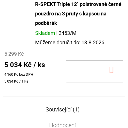
R-SPEKT Triple 12´ polstrované černé
pouzdro na 3 pruty s kapsou na
podběrák
Skladem
| 2453/M
Můžeme doručit do:
13.8.2026
5 299 Kč
5 034 Kč
/ ks
DO
4 160 Kč bez DPH
KOŠ
Měrná
5 034 Kč / 1 ks
cena:
Související (1)
Hodnocení