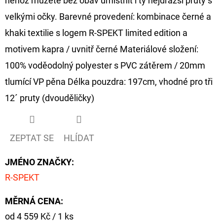
něhož můžete bez obav umístnit i ty nejdražší pruty s
velkými očky. Barevné provedení: kombinace černé a
khaki textilie s logem R-SPEKT limited edition a
motivem kapra / uvnitř černé Materiálové složení:
100% voděodolný polyester s PVC zátěrem / 20mm
tlumící VP pěna Délka pouzdra: 197cm, vhodné pro tři
12´ pruty (dvouděličky)
ZEPTAT SE
HLÍDAT
JMÉNO ZNAČKY
:
R-SPEKT
MĚRNÁ CENA:
Měrná
od 4 559 Kč / 1 ks