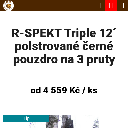
K
Hledat
Nák
Přejít
O
Zpět
Zpět
na
koší
Š
obsah
R-SPEKT Triple 12´
Í
C
K
polstrované černé
O
P
pouzdro na 3 pruty
O
T
Ř
od
4 559 Kč
/ ks
E
B
U
Tip
J