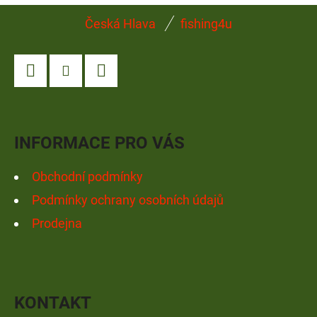
Z
Česká Hlava
fishing4u
Á
P
A
Facebook
Instagram
YouTube
T
Í
INFORMACE PRO VÁS
Obchodní podmínky
Podmínky ochrany osobních údajů
Prodejna
KONTAKT