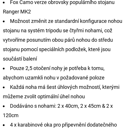
Fox Camo verze obrovsky populárního stojanu
Ranger MK2
D
O
Možnost změnit ze standardní konfigurace nohou
P
stojanu na systém tripodu se čtyřmi nohami, což
O
vytvoříme posunutím obou párů nohou do středu
R
stojanu pomocí speciálních podložek, které jsou
U
Č
součástí balení
U
Pouze 2,5 otočení nohy je potřeba k tomu,
J
abychom uzamkli nohu v požadované poloze
E
M
Každá noha má šest úhlových možností, kterými
E
můžeme zvolit optimální úhel nohou
Dodáváno s nohami: 2 x 40cm, 2 x 45cm & 2 x
120cm
FOX
CARP
4 x karabinové oka pro připevnění dodatečného
SUB