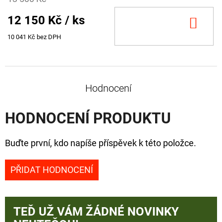
12 150 Kč
/ ks
DO
KOŠ
10 041 Kč bez DPH
Hodnocení
HODNOCENÍ PRODUKTU
Buďte první, kdo napíše příspěvek k této položce.
PŘIDAT HODNOCENÍ
TEĎ UŽ VÁM ŽÁDNÉ NOVINKY