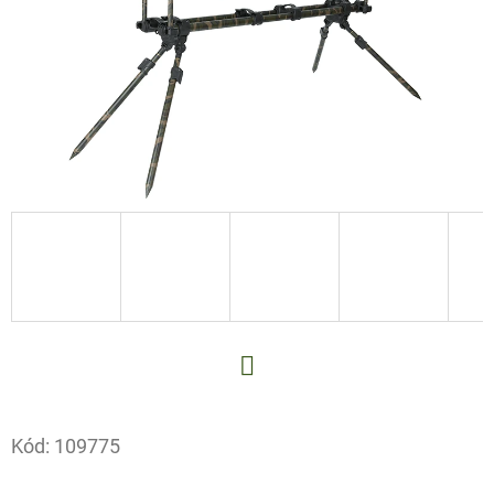
E
T
E
N
A
J
Í
T
?
Facebook
HLEDAT
Kód:
109775