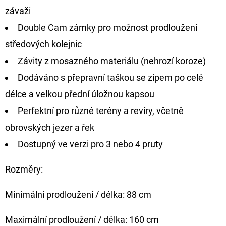
FLOAT
závaži
202
Double Cam zámky pro možnost prodloužení
Kč
Původně:
středových kolejnic
225
Kč
Závity z mosazného materiálu (nehrozí koroze)
Dodáváno s přepravní taškou se zipem po celé
délce a velkou přední úložnou kapsou
Perfektní pro různé terény a revíry, včetně
obrovských jezer a řek
Dostupný ve verzi pro 3 nebo 4 pruty
Rozměry:
Minimální prodloužení / délka: 88 cm
Maximální prodloužení / délka: 160 cm