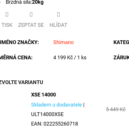
Brzdná síla:
20kg
TISK
ZEPTAT SE
HLÍDAT
JMÉNO ZNAČKY
:
Shimano
KATEG
Měrná
MĚRNÁ CENA:
4 199 Kč / 1 ks
ZÁRU
cena:
ZVOLTE VARIANTU
XSE 14000
Skladem u dodavatele
|
5 449 Kč
ULT14000XSE
EAN:
022255260718