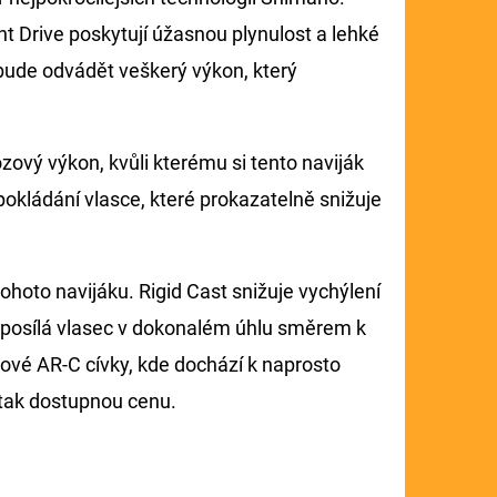
nt Drive poskytují úžasnou plynulost a lehké
 bude odvádět veškerý výkon, který
zový výkon, kvůli kterému si tento naviják
pokládání vlasce, které prokazatelně snižuje
tohoto navijáku. Rigid Cast snižuje vychýlení
 posílá vlasec v dokonalém úhlu směrem k
kové AR-C cívky, kde dochází k naprosto
 tak dostupnou cenu.