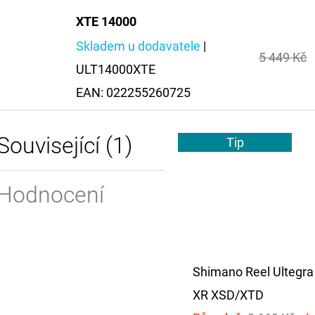
XTE 14000
Skladem u dodavatele
|
5 449 Kč
ULT14000XTE
EAN:
022255260725
Související (1)
Tip
Hodnocení
Shimano Reel Ultegr
XR XSD/XTD