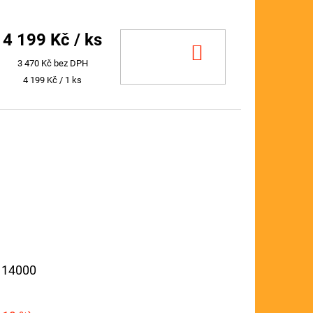
4 199 Kč
/ ks
DO
3 470 Kč bez DPH
KOŠÍKU
Měrná
4 199 Kč / 1 ks
cena:
a 14000