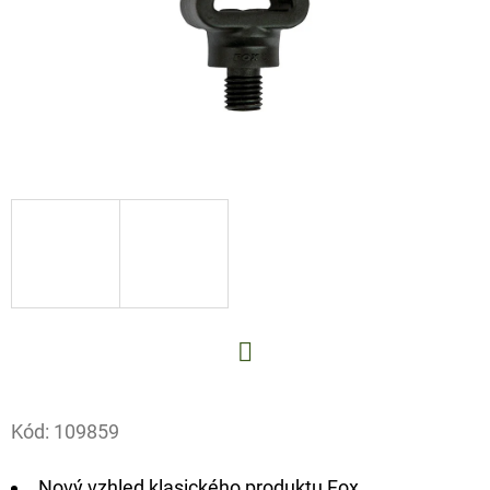
E
T
E
N
A
J
Í
T
?
Facebook
HLEDAT
Kód:
109859
Nový vzhled klasického produktu Fox