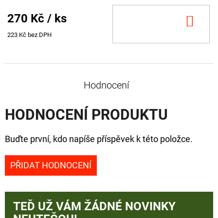
270 Kč
/ ks
DO
KOŠ
223 Kč bez DPH
Hodnocení
HODNOCENÍ PRODUKTU
Buďte první, kdo napíše příspěvek k této položce.
PŘIDAT HODNOCENÍ
TEĎ UŽ VÁM ŽÁDNÉ NOVINKY