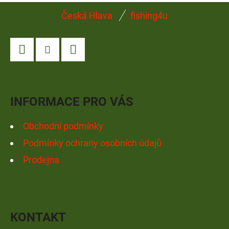
Z
Česká Hlava
fishing4u
Á
P
A
Facebook
Instagram
YouTube
T
Í
INFORMACE PRO VÁS
Obchodní podmínky
Podmínky ochrany osobních údajů
Prodejna
KONTAKT