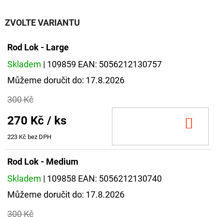
CYBERBARBED
S
OTVOREM
ZVOLTE VARIANTU
36
Kč
Rod Lok - Large
Původně:
40
Skladem
| 109859
EAN:
5056212130757
Kč
Můžeme doručit do:
17.8.2026
300 Kč
270 Kč
/ ks
DO
KOŠ
223 Kč bez DPH
Rod Lok - Medium
Skladem
| 109858
EAN:
5056212130740
Můžeme doručit do:
17.8.2026
300 Kč