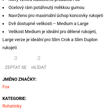
Ocelový rám potáhnutý měkkou gumou
D
Navrženo pro maximální úchop koncovky rukojeti
O
P
Dvě dostupné velikosti – Medium a Large
O
Velikost Medium je ideální pro dělené rukojeti,
R
Large verze je ideální pro Slim Crok a Slim Duplon
U
rukojeti
Č
U
J
ZEPTAT SE
HLÍDAT
E
M
JMÉNO ZNAČKY
:
E
Fox
KATEGORIE
:
OLOVĚNÁ
ZÁTĚŽ
Rohatinky
DELPHIN