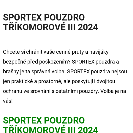
D
SPORTEX POUZDRO
O
TŘÍKOMOROVÉ III 2024
P
O
R
U
Chcete si chránit vaše cenné pruty a navijáky
Č
bezpečně před poškozením? SPORTEX pouzdra a
U
brašny je ta správná volba. SPORTEX pouzdra nejsou
J
jen praktické a prostorné, ale poskytují i dvojitou
E
M
ochranu ve srovnání s ostatními pouzdry. Volba je na
E
vás!
SPORTEX POUZDRO
GIANTS
FISHING
TŘÍKOMOROVÉ III 2024
KAPROVÝ