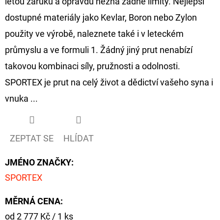
letou záruku a opravdu nezná žádné limity. Nejlepší
dostupné materiály jako Kevlar, Boron nebo Zylon
použity ve výrobě, naleznete také i v leteckém
průmyslu a ve formuli 1. Žádný jiný prut nenabízí
takovou kombinaci síly, pružnosti a odolnosti.
SPORTEX je prut na celý život a dědictví vašeho syna i
vnuka ...
ZEPTAT SE
HLÍDAT
JMÉNO ZNAČKY
:
SPORTEX
MĚRNÁ CENA:
Měrná
od 2 777 Kč / 1 ks