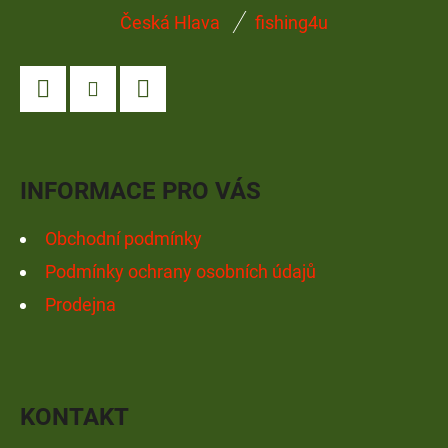
Z
Česká Hlava
fishing4u
Á
P
A
Facebook
Instagram
YouTube
T
Í
INFORMACE PRO VÁS
Obchodní podmínky
Podmínky ochrany osobních údajů
Prodejna
KONTAKT