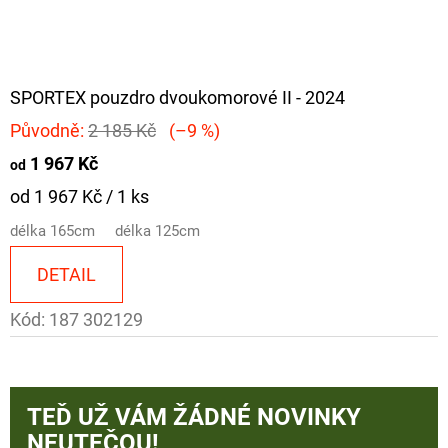
SPORTEX pouzdro dvoukomorové II - 2024
Původně:
2 185 Kč
(–9 %)
1 967 Kč
od
Měrná
od 1 967 Kč / 1 ks
cena:
délka 165cm
délka 125cm
DETAIL
Kód:
187 302129
TEĎ UŽ VÁM ŽÁDNÉ NOVINKY
NEUTEČOU!