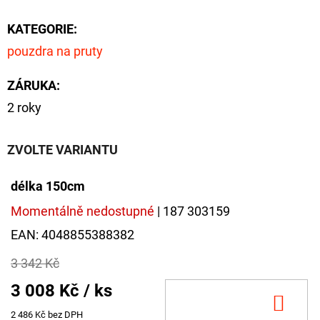
cena:
KATEGORIE
:
pouzdra na pruty
ZÁRUKA
:
2 roky
ZVOLTE VARIANTU
délka 150cm
Momentálně nedostupné
| 187 303159
EAN:
4048855388382
3 342 Kč
3 008 Kč
/ ks
DO
2 486 Kč bez DPH