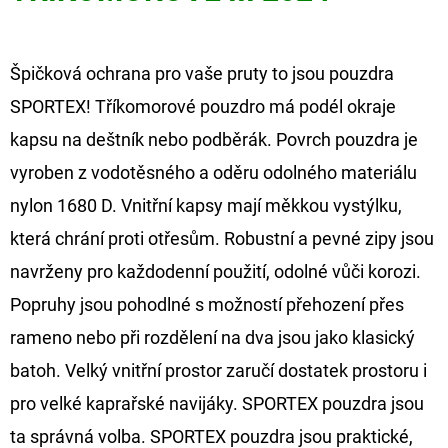
NÁVAZEC
BOILIE
RIG
PLUS
Špičková ochrana pro vaše pruty to jsou pouzdra
25LB
SPORTEX! Tříkomorové pouzdro má podél okraje
72
Kč
kapsu na deštník nebo podběrák. Povrch pouzdra je
Původně:
79
vyroben z vodotěsného a oděru odolného materiálu
Kč
nylon 1680 D. Vnitřní kapsy mají měkkou vystýlku,
která chrání proti otřesům. Robustní a pevné zipy jsou
navrženy pro každodenní použití, odolné vůči korozi.
Popruhy jsou pohodlné s možností přehození přes
rameno nebo při rozdělení na dva jsou jako klasický
batoh. Velký vnitřní prostor zaručí dostatek prostoru i
pro velké kaprařské navijáky. SPORTEX pouzdra jsou
ta správná volba. SPORTEX pouzdra jsou praktické,