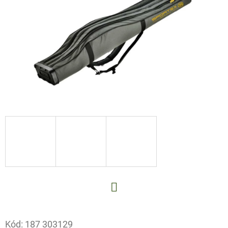
E
T
E
N
A
J
Í
T
?
HLEDAT
Facebook
Kód:
187 303129