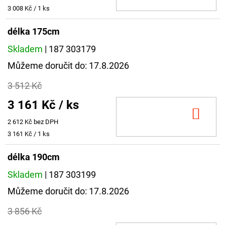
KOŠ
Měrná
3 008 Kč / 1 ks
cena:
délka 175cm
Skladem
| 187 303179
Můžeme doručit do:
17.8.2026
3 512 Kč
3 161 Kč
/ ks
DO
2 612 Kč bez DPH
KOŠ
Měrná
3 161 Kč / 1 ks
cena:
délka 190cm
Skladem
| 187 303199
Můžeme doručit do:
17.8.2026
3 856 Kč