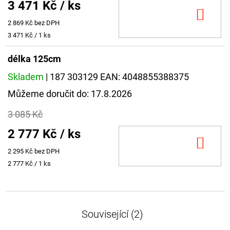
3 471 Kč
/ ks
DO
2 869 Kč bez DPH
KOŠ
Měrná
3 471 Kč / 1 ks
cena:
délka 125cm
Skladem
| 187 303129
EAN:
4048855388375
Můžeme doručit do:
17.8.2026
3 085 Kč
2 777 Kč
/ ks
DO
2 295 Kč bez DPH
KOŠ
Měrná
2 777 Kč / 1 ks
cena:
Související (2)