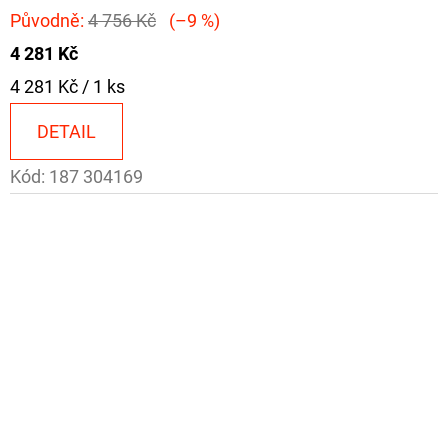
Původně:
4 756 Kč
(–9 %)
4 281 Kč
Měrná
4 281 Kč / 1 ks
cena:
DETAIL
Kód:
187 304169