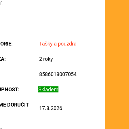
í.
ORIE
:
Tašky a pouzdra
KA
:
2 roky
8586018007054
UPNOST:
Skladem
ME DORUČIT
17.8.2026