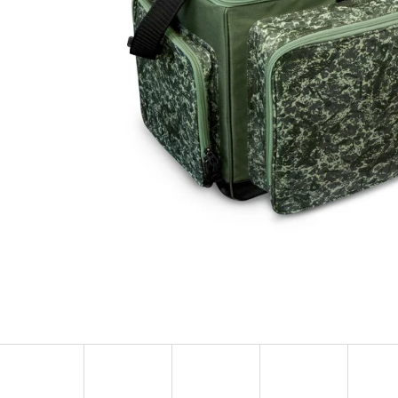
OLOVĚNÁ ZÁTĚŽ DELPHIN
FOX CARP SUB 
CYBERBARBED S OTVOREM
202 Kč
36 Kč
Původně:
225 Kč
Původně:
40 Kč