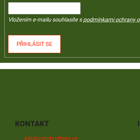
Vložením e-mailu souhlasíte s
podmínkami ochrany o
PŘIHLÁSIT SE
KONTAKT
info
@
carpbrothers.cz