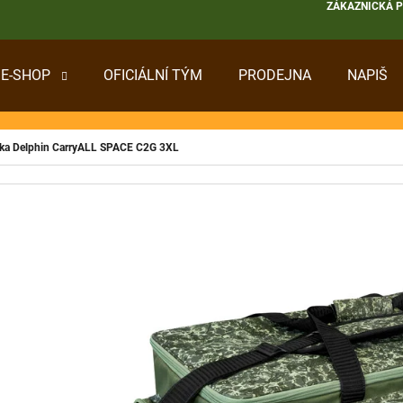
ZÁKAZNICKÁ 
E-SHOP
OFICIÁLNÍ TÝM
PRODEJNA
NAPIŠ
 POTŘEBUJETE NAJÍT?
ka Delphin CarryALL SPACE C2G 3XL
HLEDAT
DOPORUČUJEME