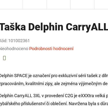
Taška Delphin CarryAL
Kód:
101002361
Průměrné
Neohodnoceno
Podrobnosti hodnocení
hodnocení
produktu
Facebook
je
Delphin SPACE je označení pro exkluzivní sérii tašek z d
0,0
zpracováním, kvalitními zipy, ale zejména výjimečným d
z
Delphin CarryALL 3XL v provedení C2G je eXXXtra velká pr
5
rybářského příslušenství či oblečení. Navržena byla s důr
hvězdiček.