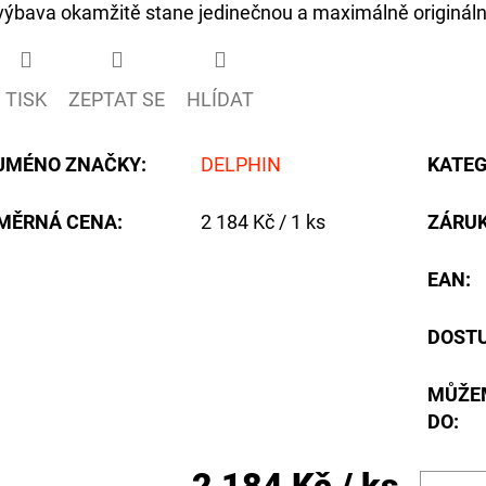
výbava okamžitě stane jedinečnou a maximálně origináln
TISK
ZEPTAT SE
HLÍDAT
JMÉNO ZNAČKY
:
DELPHIN
KATEG
Měrná
MĚRNÁ CENA:
2 184 Kč / 1 ks
ZÁRU
cena:
EAN
:
DOST
MŮŽE
DO: