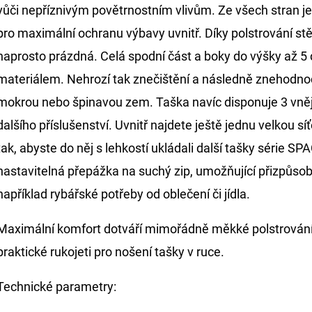
vůči nepříznivým povětrnostním vlivům. Ze všech stran j
pro maximální ochranu výbavy uvnitř. Díky polstrování stěn
naprosto prázdná. Celá spodní část a boky do výšky až 
materiálem. Nehrozí tak znečištění a následně znehodnoc
mokrou nebo špinavou zem. Taška navíc disponuje 3 vněj
dalšího příslušenství. Uvnitř najdete ještě jednu velkou 
tak, abyste do něj s lehkostí ukládali další tašky série SPA
nastavitelná přepážka na suchý zip, umožňující přizpůsobi
například rybářské potřeby od oblečení či jídla.
Maximální komfort dotváří mimořádně měkké polstrování
praktické rukojeti pro nošení tašky v ruce.
Technické parametry: