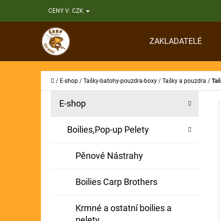
K
Přejít
CENY V:
CZK
O
Zpět
Zpět
na
Š
do
do
obsah
ZAKLADATELÉ
Í
obchodu
obchodu
CO
K
Domů
/
E-shop
/
Tašky-batohy-pouzdra-boxy
/
Tašky a pouzdra
/
Taš
P
K
Přeskočit
E-shop
A
O
kategorie
T
S
Boilies,Pop-up Pelety
E
T
G
Pěnové Nástrahy
O
R
R
A
Boilies Carp Brothers
I
N
E
Krmné a ostatní boilies a
N
pelety