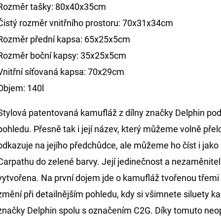
Rozměr tašky: 80x40x35cm
Čistý rozměr vnitřního prostoru: 70x31x34cm
Rozměr přední kapsa: 65x25x5cm
Rozměr boční kapsy: 35x25x5cm
Vnitřní síťovaná kapsa: 70x29cm
Objem: 140l
Stylová patentovaná kamufláž z dílny značky Delphin 
pohledu. Přesně tak i její název, který můžeme volně přel
odkazuje na jejího předchůdce, ale můžeme ho číst i jak
Carpathu do zelené barvy. Její jedinečnost a nezaměniteln
vytvořena. Na první dojem jde o kamufláž tvořenou třemi
změní při detailnějším pohledu, kdy si všimnete siluety
značky Delphin spolu s označením C2G. Díky tomuto neo