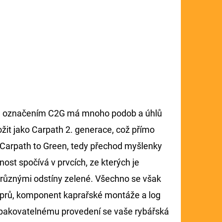
pod označením C2G má mnoho podob a úhlů
ožit jako Carpath 2. generace, což přímo
o Carpath to Green, tedy přechod myšlenky
ost spočívá v prvcích, ze kterých je
 různými odstíny zelené. Všechno se však
 kaprů, komponent kaprařské montáže a log
pakovatelnému provedení se vaše rybářská