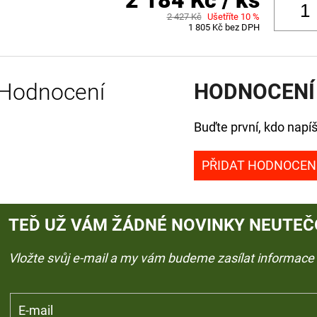
2 184 Kč
/ ks
2 427 Kč
Ušetříte 10 %
1 805 Kč bez DPH
Hodnocení
HODNOCENÍ
Buďte první, kdo napíš
PŘIDAT HODNOCEN
TEĎ UŽ VÁM ŽÁDNÉ NOVINKY NEUTEČ
Vložte svůj e-mail a my vám budeme zasílat informac
E-mail