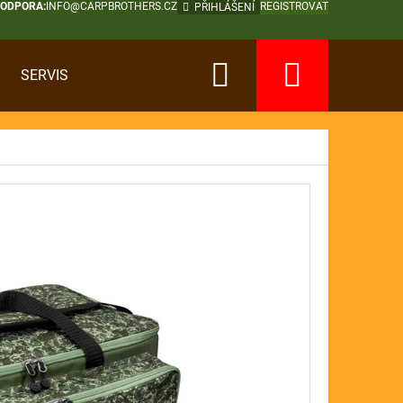
PODPORA:
INFO@CARPBROTHERS.CZ
REGISTROVAT
PŘIHLÁŠENÍ
Hledat
Nákup
SERVIS
košík