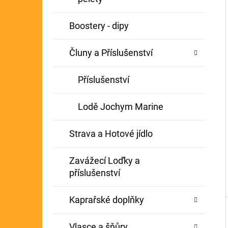
Í
GIANTS FISHING KAPROVÝ NÁVAZEC
P
Boostery - dipy
BOILIE RIG PLUS 25LB
A
72 Kč
Původně:
79 Kč
Čluny a Příslušenství
N
E
Příslušenství
L
Lodě Jochym Marine
Strava a Hotové jídlo
Zavážecí Loďky a
příslušenství
Kaprařské doplňky
Vlasce a šňůry