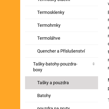
Termosklenky
Termohrnky
Termoláhve
Quencher a Příslušenství
Tašky-batohy-pouzdra-
boxy
Tašky a pouzdra
Batohy
pouzdra na pruty