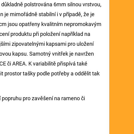
e důkladně polstrována 6mm silnou vrstvou,
 je mimořádně stabilní i v případě, že je
5 cm jsou opatřeny kvalitním nepromokavým
ení produktu při položení například na
šími zipovatelnými kapsami pro uložení
síťovou kapsu. Samotný vnitřek je navržen
CE či AREA. K variabilitě přispívá také
t prostor tašky podle potřeby a oddělit tak
 popruhu pro zavěšení na rameno či