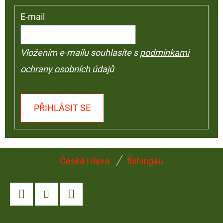
E-mail
Vložením e-mailu souhlasíte s
podmínkami
ochrany osobních údajů
PŘIHLÁSIT SE
Z
Česká Hlava
fishing4u
Á
P
A
Facebook
Instagram
YouTube
T