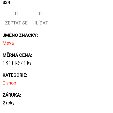
334
ZEPTAT SE
HLÍDAT
JMÉNO ZNAČKY
:
Meva
MĚRNÁ CENA:
Měrná
1 911 Kč / 1 ks
cena:
KATEGORIE
:
E-shop
ZÁRUKA
:
2 roky