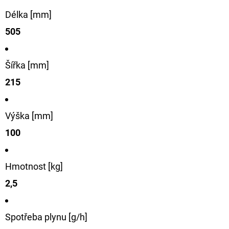
FLOAT
Délka [mm]
202
Kč
505
Původně:
225
Kč
Šířka [mm]
215
Výška [mm]
100
Hmotnost [kg]
2,5
Spotřeba plynu [g/h]