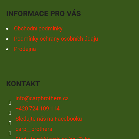
Í
INFORMACE PRO VÁS
Obchodní podmínky
Podmínky ochrany osobních údajů
Prodejna
KONTAKT
info
@
carpbrothers.cz
+420 724 109 114
Sledujte nás na Facebooku
carp__brothers