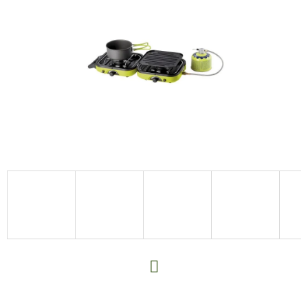
E
T
E
N
A
J
Í
T
?
HLEDAT
Facebook