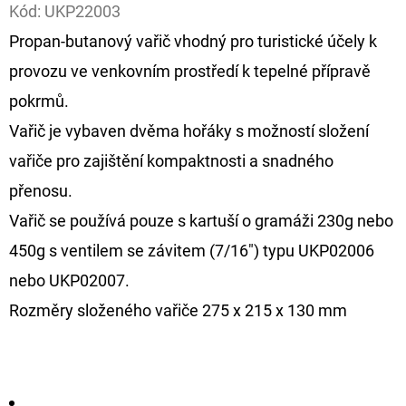
Kód:
UKP22003
D
Propan-butanový vařič vhodný pro turistické účely k
O
provozu ve venkovním prostředí k tepelné přípravě
P
pokrmů.
O
Vařič je vybaven dvěma hořáky s možností složení
R
U
vařiče pro zajištění kompaktnosti a snadného
Č
přenosu.
U
Vařič se používá pouze s kartuší o gramáži 230g nebo
J
450g s ventilem se závitem (7/16") typu UKP02006
E
M
nebo UKP02007.
E
Rozměry složeného vařiče 275 x 215 x 130 mm
FOX
CARP
SUB