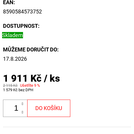
EAN
:
8590584573752
DOSTUPNOST:
Skladem
MŮŽEME DORUČIT DO:
17.8.2026
1 911 Kč
/ ks
2 115 Kč
Ušetříte 9 %
1 579 Kč bez DPH
DO KOŠÍKU