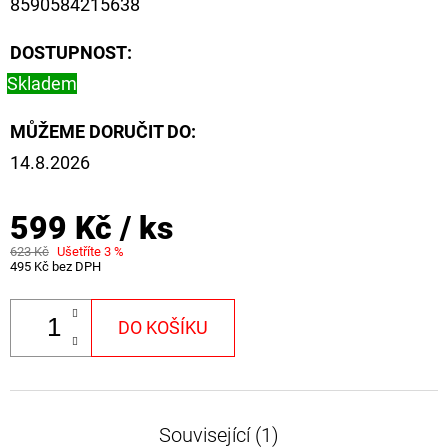
8590584215638
NÁVAZEC
BOILIE
RIG
DOSTUPNOST:
PLUS
25LB
Skladem
72
Kč
MŮŽEME DORUČIT DO:
Původně:
79
14.8.2026
Kč
599 Kč
/ ks
623 Kč
Ušetříte 3 %
495 Kč bez DPH
DO KOŠÍKU
Související (1)