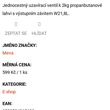
Jednocestný uzavírací ventil k 2kg propanbutanové
D
lahvi s výstupním závitem W21,8L.
O
P
O
ZEPTAT SE
HLÍDAT
R
U
JMÉNO ZNAČKY
:
Č
Meva
U
J
MĚRNÁ CENA:
E
Měrná
599 Kč / 1 ks
M
cena:
E
KATEGORIE
:
E-shop
GIANTS
EAN
:
FISHING
KAPROVÝ