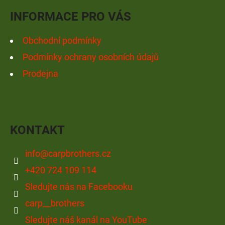
Í
INFORMACE PRO VÁS
Obchodní podmínky
Podmínky ochrany osobních údajů
Prodejna
KONTAKT
info
@
carpbrothers.cz
+420 724 109 114
Sledujte nás na Facebooku
carp__brothers
Sledujte náš kanál na YouTube