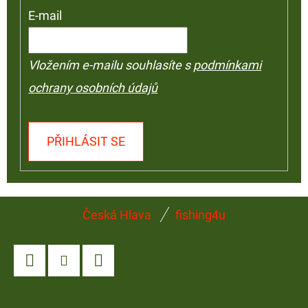
E-mail
Vložením e-mailu souhlasíte s
podmínkami
ochrany osobních údajů
PŘIHLÁSIT SE
Z
Česká Hlava
fishing4u
Á
P
A
Facebook
Instagram
YouTube
T