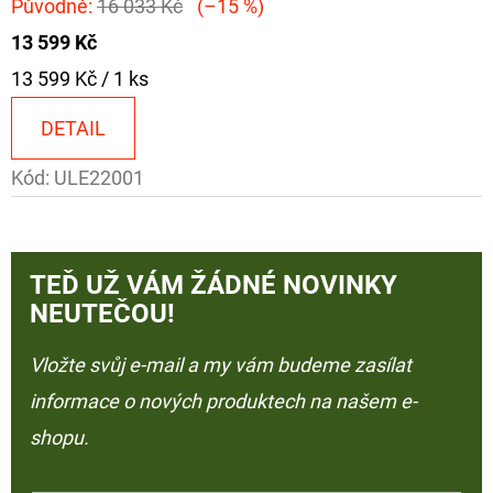
Původně:
16 033 Kč
(–15 %)
13 599 Kč
Měrná
13 599 Kč / 1 ks
cena:
DETAIL
Kód:
ULE22001
TEĎ UŽ VÁM ŽÁDNÉ NOVINKY
NEUTEČOU!
Vložte svůj e-mail a my vám budeme zasílat
informace o nových produktech na našem e-
shopu.