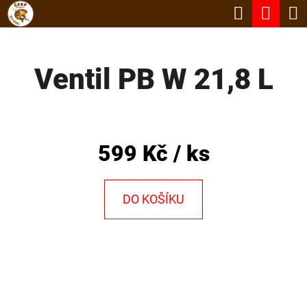
K
Hledat
Nák
Přejít
O
Zpět
Zpět
na
koší
Š
obsah
Ventil PB W 21,8 L
Í
C
K
O
P
599 Kč
/ ks
O
T
Ř
DO KOŠÍKU
E
B
U
J