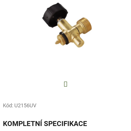
E
T
E
N
A
J
Í
T
?
Facebook
Kód:
U2156UV
HLEDAT
KOMPLETNÍ SPECIFIKACE