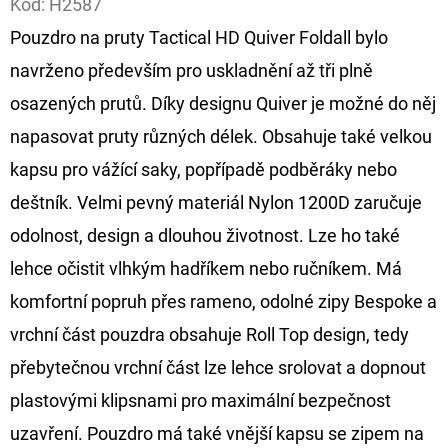
Kód:
H2587
Pouzdro na pruty Tactical HD Quiver Foldall bylo
D
O
navrženo především pro uskladnění až tři plně
P
osazených prutů. Díky designu Quiver je možné do něj
O
napasovat pruty různých délek. Obsahuje také velkou
R
kapsu pro vážící saky, popřípadě podběráky nebo
U
Č
deštník. Velmi pevný materiál Nylon 1200D zaručuje
U
odolnost, design a dlouhou životnost. Lze ho také
J
lehce očistit vlhkým hadříkem nebo ručníkem. Má
E
komfortní popruh přes rameno, odolné zipy Bespoke a
M
E
vrchní část pouzdra obsahuje Roll Top design, tedy
přebytečnou vrchní část lze lehce srolovat a dopnout
plastovými klipsnami pro maximální bezpečnost
FOX
CARP
uzavření. Pouzdro má také vnější kapsu se zipem na
SUB