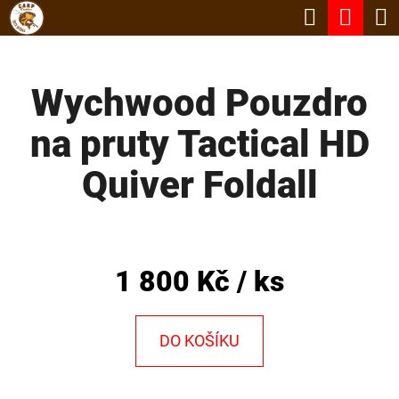
K
Hledat
Nák
Přejít
O
Zpět
Zpět
na
koší
Š
obsah
Wychwood Pouzdro
Í
C
K
na pruty Tactical HD
O
P
Quiver Foldall
O
T
Ř
1 800 Kč
/ ks
E
B
DO KOŠÍKU
U
J