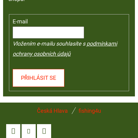
E-mail
Vložením e-mailu souhlasíte s
podmínkami
ochrany osobních údajů
PŘIHLÁSIT SE
Z
Česká Hlava
fishing4u
Á
P
A