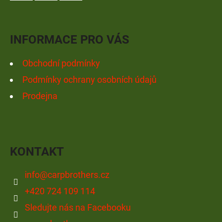
Facebook
Instagram
YouTube
T
Í
INFORMACE PRO VÁS
Obchodní podmínky
Podmínky ochrany osobních údajů
Prodejna
KONTAKT
info
@
carpbrothers.cz
+420 724 109 114
Sledujte nás na Facebooku