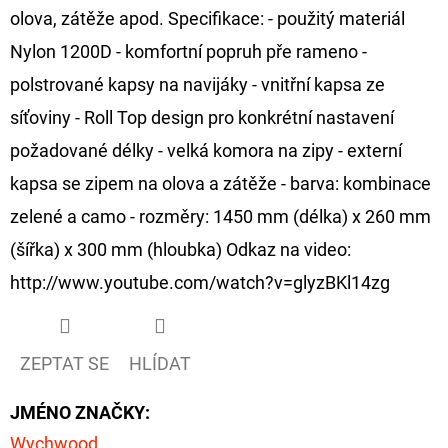
FLOAT
olova, zátěže apod. Specifikace: - použitý materiál
202
Nylon 1200D - komfortní popruh pře rameno -
Kč
Původně:
polstrované kapsy na navijáky - vnitřní kapsa ze
225
Kč
síťoviny - Roll Top design pro konkrétní nastavení
požadované délky - velká komora na zipy - externí
kapsa se zipem na olova a zátěže - barva: kombinace
zelené a camo - rozměry: 1450 mm (délka) x 260 mm
(šířka) x 300 mm (hloubka) Odkaz na video:
http://www.youtube.com/watch?v=glyzBKl14zg
ZEPTAT SE
HLÍDAT
JMÉNO ZNAČKY
:
Wychwood