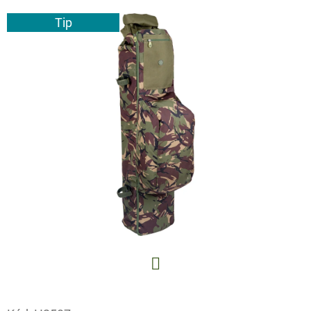
E
Tip
T
E
N
A
J
Í
T
?
HLEDAT
Facebook