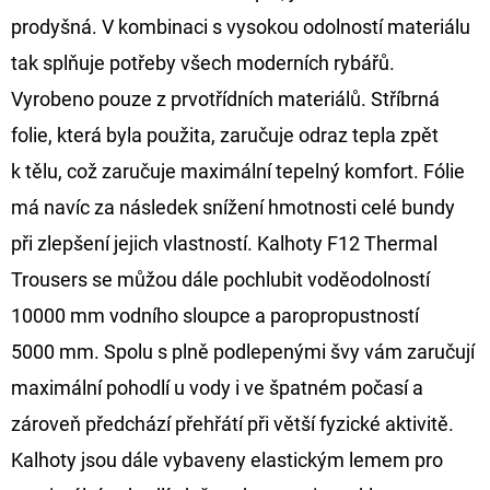
prodyšná. V kombinaci s vysokou odolností materiálu
D
tak splňuje potřeby všech moderních rybářů.
O
Vyrobeno pouze z prvotřídních materiálů. Stříbrná
P
O
folie, která byla použita, zaručuje odraz tepla zpět
R
k tělu, což zaručuje maximální tepelný komfort. Fólie
U
má navíc za následek snížení hmotnosti celé bundy
Č
při zlepšení jejich vlastností. Kalhoty F12 Thermal
U
J
Trousers se můžou dále pochlubit voděodolností
E
10000 mm vodního sloupce a paropropustností
M
5000 mm. Spolu s plně podlepenými švy vám zaručují
E
maximální pohodlí u vody i ve špatném počasí a
zároveň předchází přehřátí při větší fyzické aktivitě.
FOX
Kalhoty jsou dále vybaveny elastickým lemem pro
CARP
SUB