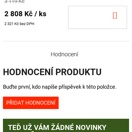
3 119 Kč
2 808 Kč
/ ks
DO
KOŠ
2 321 Kč bez DPH
Hodnocení
HODNOCENÍ PRODUKTU
Buďte první, kdo napíše příspěvek k této položce.
PŘIDAT HODNOCENÍ
TEĎ UŽ VÁM ŽÁDNÉ NOVINKY