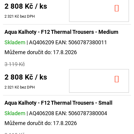
2 808 Kč
/ ks
DO
KOŠ
2 321 Kč bez DPH
Aqua Kalhoty - F12 Thermal Trousers - Medium
Skladem
| AQ406209
EAN:
5060787380011
Můžeme doručit do:
17.8.2026
3 119 Kč
2 808 Kč
/ ks
DO
KOŠ
2 321 Kč bez DPH
Aqua Kalhoty - F12 Thermal Trousers - Small
Skladem
| AQ406208
EAN:
5060787380004
Můžeme doručit do:
17.8.2026