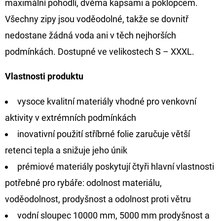
maximální pohodlí, dvěma kapsami a poklopcem.
FLOAT
Všechny zipy jsou voděodolné, takže se dovnitř
202
Kč
nedostane žádná voda ani v těch nejhorších
Původně:
225
podmínkách. Dostupné ve velikostech S – XXXL.
Kč
Vlastnosti produktu
vysoce kvalitní materiály vhodné pro venkovní
aktivity v extrémních podmínkách
inovativní použití stříbrné folie zaručuje větší
retenci tepla a snižuje jeho únik
prémiové materiály poskytují čtyři hlavní vlastnosti
potřebné pro rybáře: odolnost materiálu,
voděodolnost, prodyšnost a odolnost proti větru
vodní sloupec 10000 mm, 5000 mm prodyšnost a