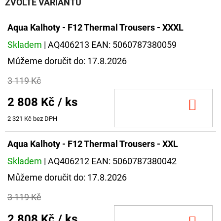
ZVOLTE VARIANTU
Aqua Kalhoty - F12 Thermal Trousers - XXXL
Skladem
| AQ406213
EAN:
5060787380059
Můžeme doručit do:
17.8.2026
3 119 Kč
2 808 Kč
/ ks
DO
KOŠ
2 321 Kč bez DPH
Aqua Kalhoty - F12 Thermal Trousers - XXL
Skladem
| AQ406212
EAN:
5060787380042
Můžeme doručit do:
17.8.2026
3 119 Kč
2 808 Kč
/ ks