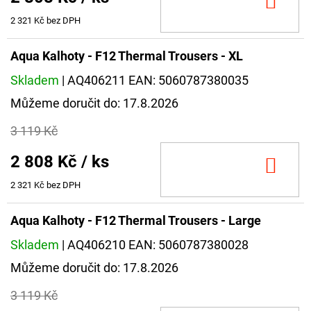
DO
KOŠ
2 321 Kč bez DPH
Aqua Kalhoty - F12 Thermal Trousers - XL
Skladem
| AQ406211
EAN:
5060787380035
Můžeme doručit do:
17.8.2026
3 119 Kč
2 808 Kč
/ ks
DO
KOŠ
2 321 Kč bez DPH
Aqua Kalhoty - F12 Thermal Trousers - Large
Skladem
| AQ406210
EAN:
5060787380028
Můžeme doručit do:
17.8.2026
3 119 Kč