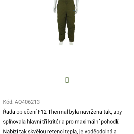
E
T
E
N
A
J
Í
T
?
Facebook
Kód:
AQ406213
Řada oblečení F12 Thermal byla navržena tak, aby
HLEDAT
splňovala hlavní tři kritéria pro maximální pohodlí.
Nabízí tak skvělou retenci tepla, je voděodolná a