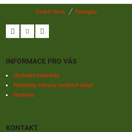
Z
Česká Hlava
fishing4u
Á
P
A
Facebook
Instagram
YouTube
T
Í
INFORMACE PRO VÁS
Obchodní podmínky
Podmínky ochrany osobních údajů
Prodejna
KONTAKT