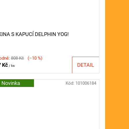
KINA S KAPUCÍ DELPHIN YOG!
odně:
808 Kč
(–10 %)
7 Kč
DETAIL
/ ks
Novinka
Kód:
101006184