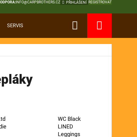
PODPORA:
INFO@CARPBROTHERS.CZ
REGISTROVAT
PŘIHLÁŠENÍ
Hledat
Nákup
SERVIS
košík
epláky
Ltd
WC Black
die
LINED
Leggings