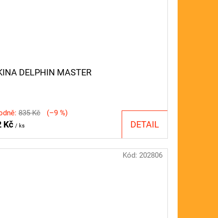
KINA DELPHIN MASTER
odně:
835 Kč
(–9 %)
2 Kč
DETAIL
/ ks
Kód:
202806