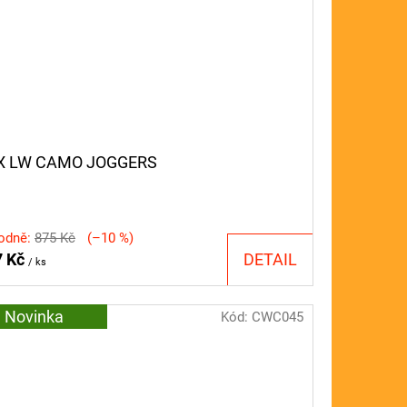
X LW CAMO JOGGERS
odně:
875 Kč
(–10 %)
7 Kč
DETAIL
/ ks
Novinka
Kód:
CWC045