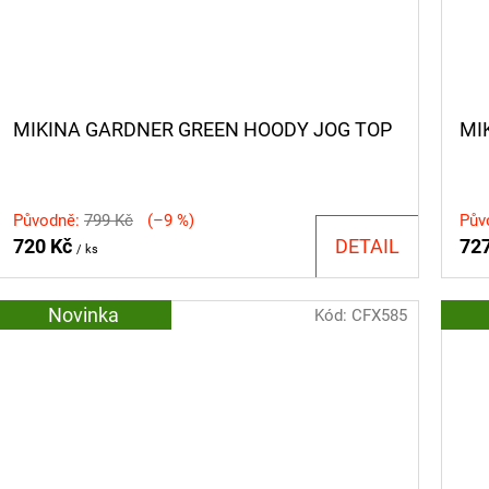
MIKINA GARDNER GREEN HOODY JOG TOP
MI
Původně:
799 Kč
(–9 %)
Pův
720 Kč
DETAIL
72
/ ks
Novinka
Kód:
CFX585