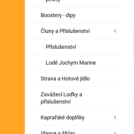
Í
GIANTS FISHING KAPROVÝ NÁVAZEC
P
Boostery - dipy
BOILIE RIG PLUS 25LB
A
72 Kč
Původně:
79 Kč
Čluny a Příslušenství
N
E
Příslušenství
L
Lodě Jochym Marine
Strava a Hotové jídlo
Zavážecí Loďky a
příslušenství
Kaprařské doplňky
Vlasce a šňůry