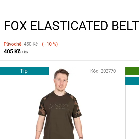
FOX ELASTICATED BELT
Původně:
450 Kč
(–10 %)
405 Kč
/ ks
Tip
Kód:
202770