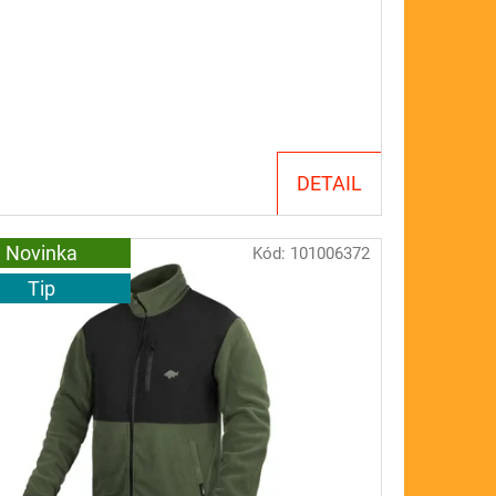
DETAIL
Novinka
Kód:
101006372
Tip