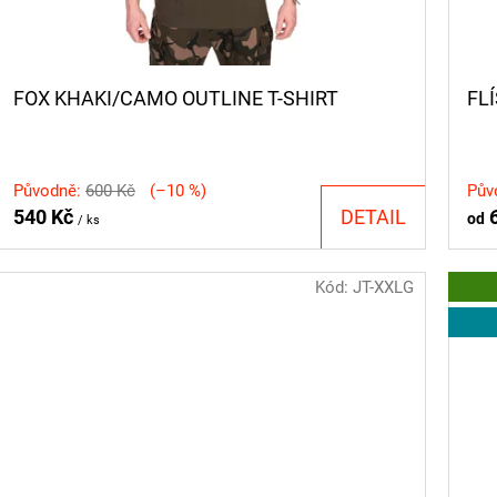
FOX KHAKI/CAMO OUTLINE T-SHIRT
FL
Původně:
600 Kč
(–10 %)
Pův
540 Kč
DETAIL
6
od
/ ks
Kód:
JT-XXLG