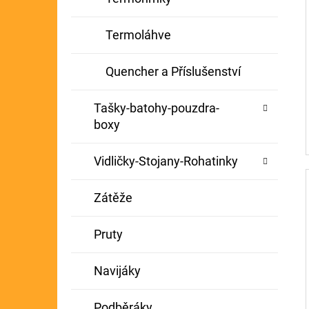
Termoláhve
Quencher a Příslušenství
Tašky-batohy-pouzdra-
boxy
Vidličky-Stojany-Rohatinky
Zátěže
Pruty
Navijáky
Podběráky