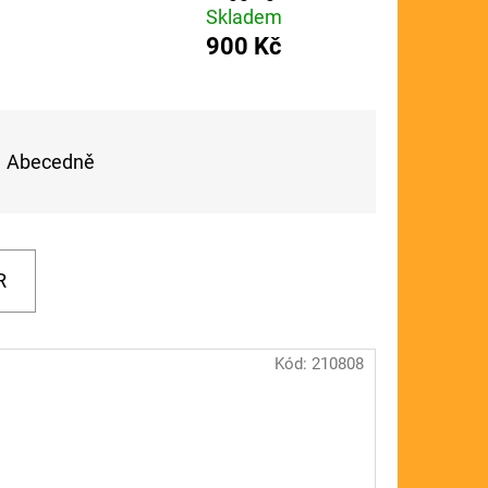
Skladem
FLOAT
900 Kč
Abecedně
R
Kód:
210808