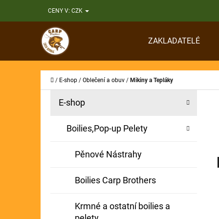
K
Přejít
CENY V:
CZK
O
Zpět
Zpět
na
Š
do
do
obsah
ZAKLADATELÉ
Í
obchodu
obchodu
CO
K
Domů
/
E-shop
/
Oblečení a obuv
/
Mikiny a Tepláky
P
K
Přeskočit
E-shop
A
O
kategorie
T
S
Boilies,Pop-up Pelety
E
T
G
Pěnové Nástrahy
O
R
R
A
Boilies Carp Brothers
I
N
E
Krmné a ostatní boilies a
N
pelety