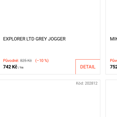
EXPLORER LTD GREY JOGGER
MI
Původně:
825 Kč
(–10 %)
Pův
742 Kč
DETAIL
75
/ ks
Kód:
202812