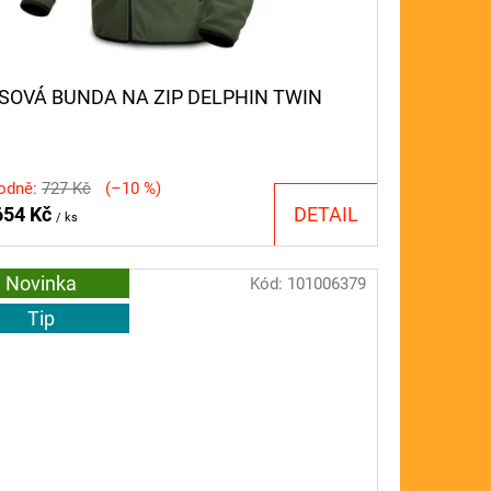
ÍSOVÁ BUNDA NA ZIP DELPHIN TWIN
odně:
727 Kč
(–10 %)
54 Kč
DETAIL
/ ks
Novinka
Kód:
101006379
Tip