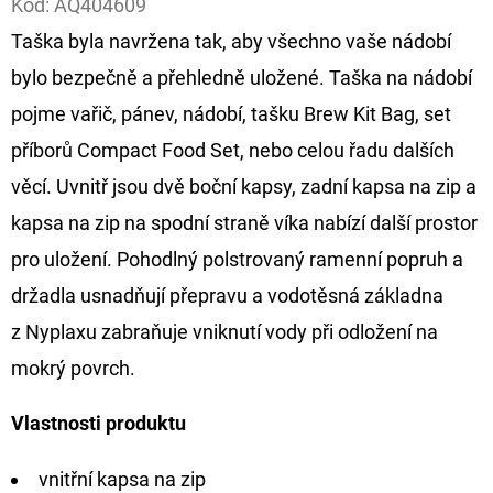
Kód:
AQ404609
Taška byla navržena tak, aby všechno vaše nádobí
D
O
bylo bezpečně a přehledně uložené. Taška na nádobí
P
pojme vařič, pánev, nádobí, tašku Brew Kit Bag, set
O
příborů Compact Food Set, nebo celou řadu dalších
R
věcí. Uvnitř jsou dvě boční kapsy, zadní kapsa na zip a
U
Č
kapsa na zip na spodní straně víka nabízí další prostor
U
pro uložení. Pohodlný polstrovaný ramenní popruh a
J
držadla usnadňují přepravu a vodotěsná základna
E
z Nyplaxu zabraňuje vniknutí vody při odložení na
M
E
mokrý povrch.
Vlastnosti produktu
OLOVĚNÁ
ZÁTĚŽ
vnitřní kapsa na zip
DELPHIN