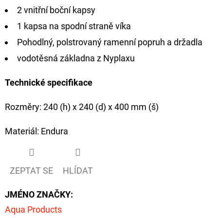
CYBERBARBED
2 vnitřní boční kapsy
S
OTVOREM
1 kapsa na spodní straně víka
36
Pohodlný, polstrovaný ramenní popruh a držadla
Kč
Původně:
vodotěsná základna z Nyplaxu
40
Kč
Technické specifikace
Rozměry: 240 (h) x 240 (d) x 400 mm (š)
Materiál: Endura
ZEPTAT SE
HLÍDAT
JMÉNO ZNAČKY
:
Aqua Products