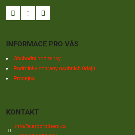
P
A
Facebook
Instagram
YouTube
T
Í
INFORMACE PRO VÁS
Obchodní podmínky
Podmínky ochrany osobních údajů
Prodejna
KONTAKT
info
@
carpbrothers.cz