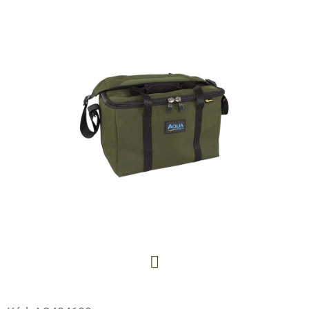
E
T
E
N
A
J
Í
T
?
HLEDAT
Facebook