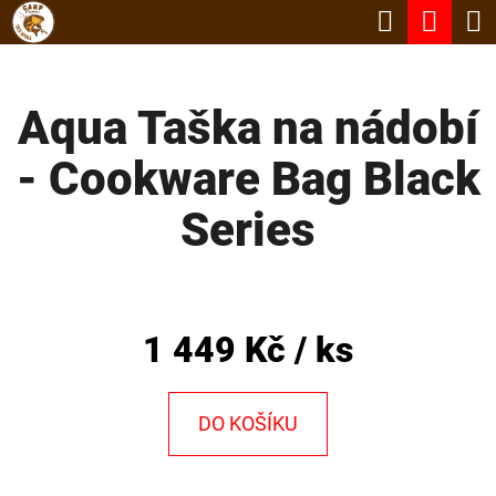
K
Hledat
Nák
Přejít
O
Zpět
Zpět
na
koší
Š
obsah
Aqua Taška na nádobí
Í
C
K
- Cookware Bag Black
O
P
Series
O
T
Ř
1 449 Kč
/ ks
E
B
DO KOŠÍKU
U
J