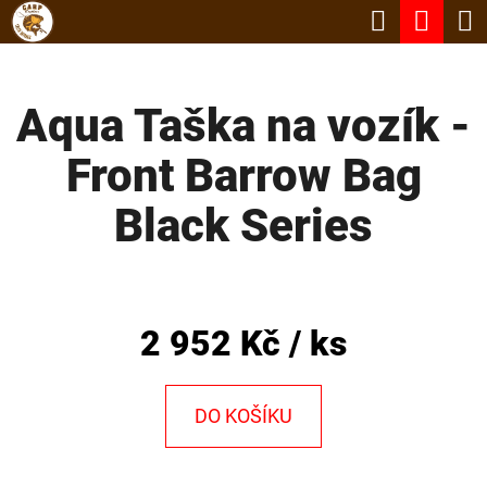
K
Hledat
Nák
Přejít
O
Zpět
Zpět
na
koší
Š
obsah
Aqua Taška na vozík -
Í
C
K
Front Barrow Bag
O
P
Black Series
O
T
Ř
2 952 Kč
/ ks
E
B
DO KOŠÍKU
U
J