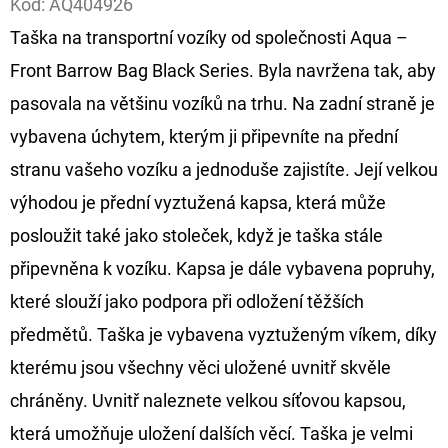
Kód:
AQ404926
Taška na transportní vozíky od společnosti Aqua –
D
O
Front Barrow Bag Black Series. Byla navržena tak, aby
P
pasovala na většinu vozíků na trhu. Na zadní straně je
O
vybavena úchytem, kterým ji připevníte na přední
R
stranu vašeho vozíku a jednoduše zajistíte. Její velkou
U
Č
výhodou je přední vyztužená kapsa, která může
U
posloužit také jako stoleček, když je taška stále
J
připevněna k vozíku. Kapsa je dále vybavena popruhy,
E
které slouží jako podpora při odložení těžších
M
E
předmětů. Taška je vybavena vyztuženým víkem, díky
kterému jsou všechny věci uložené uvnitř skvěle
chráněny. Uvnitř naleznete velkou síťovou kapsou,
FOX
CARP
která umožňuje uložení dalších věcí. Taška je velmi
SUB