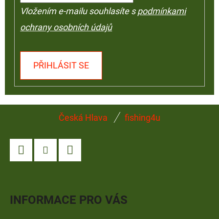
Vložením e-mailu souhlasíte s
podmínkami
ochrany osobních údajů
PŘIHLÁSIT SE
Z
Česká Hlava
fishing4u
Á
P
A
Facebook
Instagram
YouTube
T
Í
INFORMACE PRO VÁS