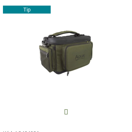
E
Tip
T
E
N
A
J
Í
T
?
HLEDAT
Facebook