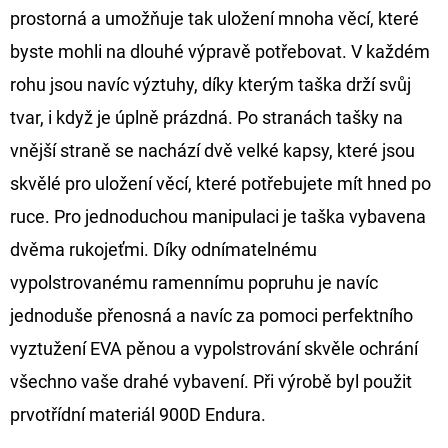
FLOAT
prostorná a umožňuje tak uložení mnoha věcí, které
202
byste mohli na dlouhé výpravě potřebovat. V každém
Kč
Původně:
rohu jsou navíc výztuhy, díky kterým taška drží svůj
225
Kč
tvar, i když je úplně prázdná. Po stranách tašky na
vnější straně se nachází dvě velké kapsy, které jsou
skvělé pro uložení věcí, které potřebujete mít hned po
ruce. Pro jednoduchou manipulaci je taška vybavena
dvěma rukojeťmi. Díky odnímatelnému
vypolstrovanému ramennímu popruhu je navíc
jednoduše přenosná a navíc za pomoci perfektního
vyztužení EVA pěnou a vypolstrování skvěle ochrání
všechno vaše drahé vybavení. Při výrobě byl použit
prvotřídní materiál 900D Endura.