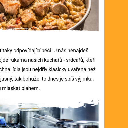
 taky odpovídající péči. U nás nenajdeš
ojde rukama našich kuchařů - srdcařů, kteří
chna jídla jsou nejdřív klasicky uvařena než
ce jasný, tak bohužel to dnes je spíš výjimka.
u mlaskat blahem.