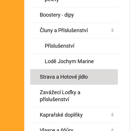
Í
GIANTS FISHING KAPROVÝ NÁVAZEC
P
Boostery - dipy
BOILIE RIG PLUS 25LB
A
72 Kč
Původně:
79 Kč
Čluny a Příslušenství
N
E
Příslušenství
L
Lodě Jochym Marine
Strava a Hotové jídlo
Zavážecí Loďky a
příslušenství
Kaprařské doplňky
Vlasce a šňůry