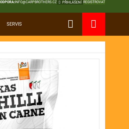
PODPORA:
INFO@CARPBROTHERS.CZ
REGISTROVAT
PŘIHLÁŠENÍ
Hledat
Nákup
SERVIS
košík