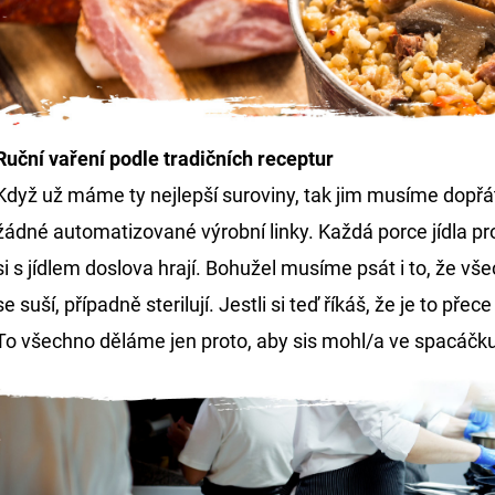
Ruční vaření
podle tradičních receptur
Když už máme ty nejlepší suroviny, tak jim musíme dopřát
žádné automatizované výrobní linky. Každá porce jídla pr
si s jídlem doslova hrají. Bohužel musíme psát i to, že vše
se suší, případně sterilují. Jestli si teď říkáš, že je to pře
To všechno děláme jen proto, aby sis mohl/a ve spacáčk