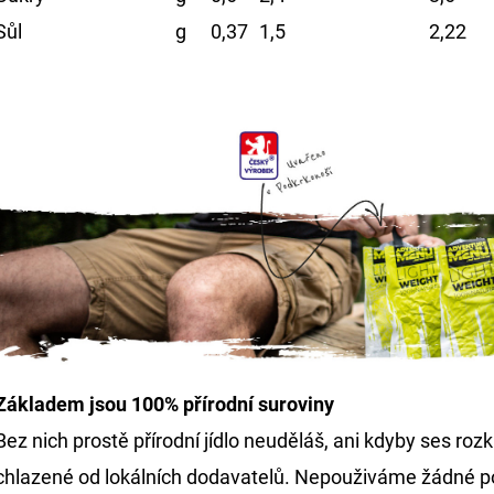
Sůl
g
0,37
1,5
2,22
Základem jsou
100% přírodní
suroviny
Bez nich prostě přírodní jídlo neuděláš, ani kdyby ses roz
chlazené od lokálních dodavatelů. Nepouživáme žádné po