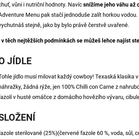
chuť, vůni i nutriční hodnoty. Navíc
snížíme jeho váhu až 
Adventure Menu pak stačí jednoduše zalít horkou vodou. P
vychutnáš stejně, jako by bylo právě čerstvě uvařené.
I v těch nejtěžších podmínkách se můžeš lehce najíst ste
O JÍDLE
Tohle jídlo musí milovat každý cowboy! Texaská klasika 
náhražky, žádná rýže, jen 100% Chilli con Carne z nahru
fazolí v husté omáčce z domácího hovězího vývaru, cibul
SLOŽENÍ
fazole sterilované (25%)(červené fazole 60 %, voda, sůl, 