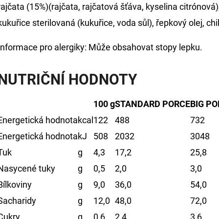
rajčata (15%)(rajčata, rajčatová šťáva, kyselina citrónová)
kukuřice sterilovaná (kukuřice, voda sůl), řepkový olej, chi
Informace pro alergiky: Může obsahovat stopy lepku.
NUTRIČNÍ HODNOTY
100 g
STANDARD PORCE
BIG P
Energetická hodnota
kcal
122
488
732
Energetická hodnota
kJ
508
2032
3048
Tuk
g
4,3
17,2
25,8
Nasycené tuky
g
0,5
2,0
3,0
Bílkoviny
g
9,0
36,0
54,0
Sacharidy
g
12,0
48,0
72,0
Cukry
g
0,6
2,4
3,6