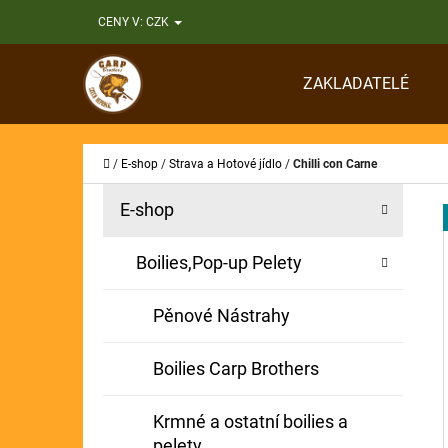
K
Přejít
CENY V:
CZK
O
Zpět
Zpět
na
Š
do
do
obsah
ZAKLADATELÉ
Í
obchodu
obchodu
CO
K
Domů
/
E-shop
/
Strava a Hotové jídlo
/
Chilli con Carne
P
K
Přeskočit
E-shop
A
O
kategorie
T
S
Boilies,Pop-up Pelety
E
T
G
Pěnové Nástrahy
O
R
R
A
Boilies Carp Brothers
I
N
E
Krmné a ostatní boilies a
N
pelety