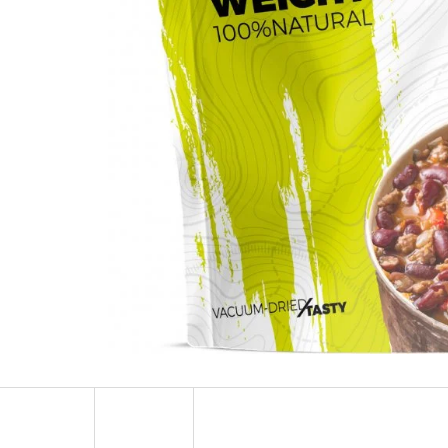
OLOVĚNÁ ZÁTĚŽ DELPHIN
FOX CARP SUB 
CYBERBARBED S OTVOREM
202 Kč
36 Kč
Původně:
225 Kč
Původně:
40 Kč