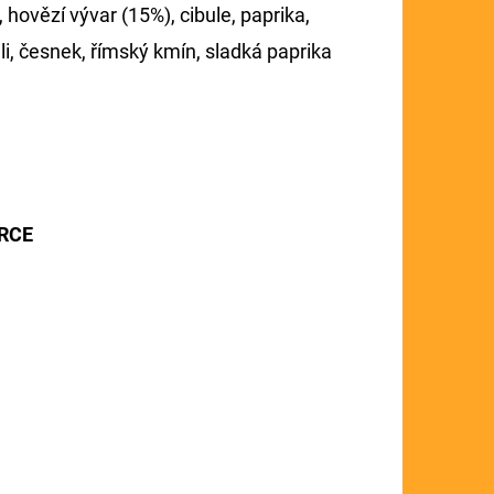
, hovězí vývar (15%), cibule, paprika,
lli, česnek, římský kmín, sladká paprika
ORCE