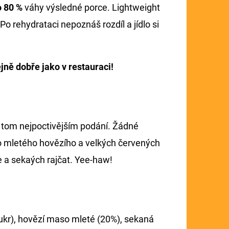
o 80 %
váhy výsledné porce. Lightweight
o rehydrataci nepoznáš rozdíl a jídlo si
jně dobře jako v restauraci!
v tom nejpoctivějším podání. Žádné
bo mletého hovězího a velkých červených
e a sekaých rajčat. Yee-haw!
cukr), hovězí maso mleté (20%), sekaná