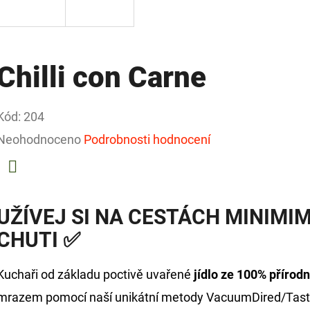
Chilli con Carne
Kód:
204
Průměrné
Neohodnoceno
Podrobnosti hodnocení
hodnocení
produktu
Facebook
je
UŽÍVEJ SI NA CESTÁCH MINIM
0,0
CHUTI ✅
z
Kuchaři od základu poctivě uvařené
jídlo ze 100% přírodn
5
mrazem pomocí naší unikátní metody VacuumDired/Tasty. 
hvězdiček.