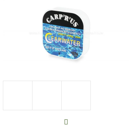
E
T
E
N
A
J
Í
T
?
HLEDAT