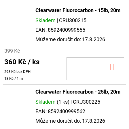
Clearwater Fluorocarbon - 15lb, 20m
Skladem
| CRU300215
EAN:
8592400999555
Můžeme doručit do:
17.8.2026
399 Kč
360 Kč
/ ks
DO
298 Kč bez DPH
KOŠ
Měrná
18 Kč / 1 m
cena:
Clearwater Fluorocarbon - 25lb, 20m
Skladem
(1 ks)
| CRU300225
EAN:
8592400999562
Můžeme doručit do:
17.8.2026