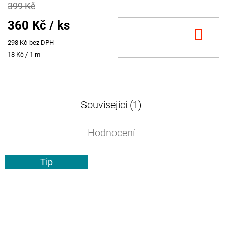
399 Kč
360 Kč
/ ks
DO
298 Kč bez DPH
KOŠ
Měrná
18 Kč / 1 m
cena:
Související (1)
Hodnocení
Tip