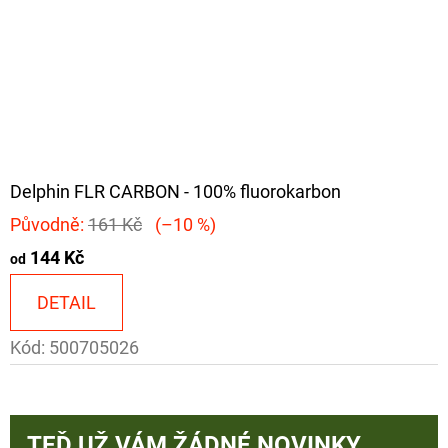
Delphin FLR CARBON - 100% fluorokarbon
Původně:
161 Kč
(–10 %)
144 Kč
od
DETAIL
Kód:
500705026
TEĎ UŽ VÁM ŽÁDNÉ NOVINKY