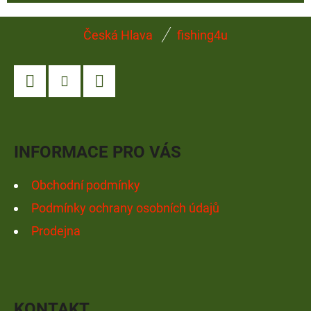
Z
Česká Hlava
fishing4u
Á
P
A
Facebook
Instagram
YouTube
T
Í
INFORMACE PRO VÁS
Obchodní podmínky
Podmínky ochrany osobních údajů
Prodejna
KONTAKT