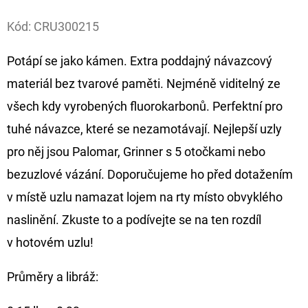
Facebook
Kód:
CRU300215
D
O
Potápí se jako kámen. Extra poddajný návazcový
P
O
materiál bez tvarové paměti. Nejméně viditelný ze
R
všech kdy vyrobených fluorokarbonů. Perfektní pro
U
tuhé návazce, které se nezamotávají. Nejlepší uzly
Č
pro něj jsou Palomar, Grinner s 5 otočkami nebo
U
J
bezuzlové vázání. Doporučujeme ho před dotažením
E
v místě uzlu namazat lojem na rty místo obvyklého
M
naslinění. Zkuste to a podívejte se na ten rozdíl
E
v hotovém uzlu!
Průměry a libráž:
FOX
CARP
SUB