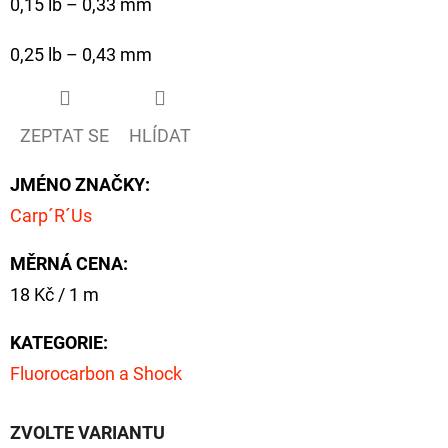
0,15 lb – 0,33 mm
FLOAT
202
0,25 lb – 0,43 mm
Kč
Původně:
225
Kč
ZEPTAT SE
HLÍDAT
JMÉNO ZNAČKY
:
Carp´R´Us
MĚRNÁ CENA:
Měrná
18 Kč / 1 m
cena:
KATEGORIE
:
Fluorocarbon a Shock
ZVOLTE VARIANTU