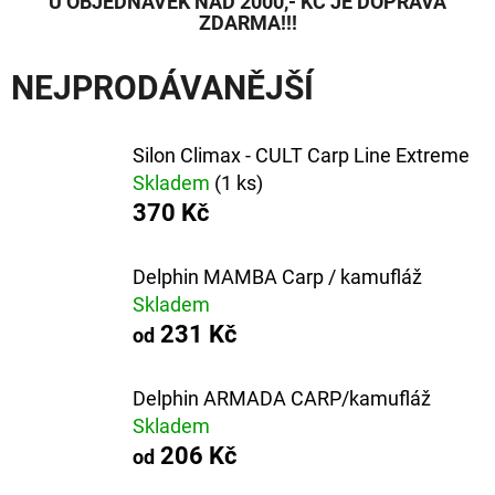
E
U OBJEDNÁVEK NAD 2000,- KČ JE DOPRAVA
ZDARMA!!!
T
E
NEJPRODÁVANĚJŠÍ
N
A
Silon Climax - CULT Carp Line Extreme
Skladem
(1 ks)
J
370 Kč
Í
T
Delphin MAMBA Carp / kamufláž
?
Skladem
231 Kč
od
Delphin ARMADA CARP/kamufláž
Skladem
HLEDAT
206 Kč
od