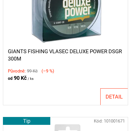
P
CYBERBARBED
Ů
S
R
OTVOREM
O
36
Kč
D
Původně:
40
U
Kč
K
GIANTS FISHING VLASEC DELUXE POWER DSGR
T
300M
Ů
Původně:
99 Kč
(–9 %)
90 Kč
od
/ ks
DETAIL
Tip
Kód:
101001671