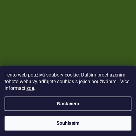
Tento web používá soubory cookie. Dalším procházením
tohoto webu vyjadřujete souhlas s jejich používáním.. Více
informací
zde
.
Nastavení
Vytvořil Shoptet
Copyright 2026
CARP Brothers
. Všechna práva
Souhlasím
vyhrazena.