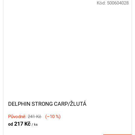
Kód:
500604028
DELPHIN STRONG CARP/ŽLUTÁ
Původně:
241 Kč
(–10 %)
217 Kč
od
/ ks