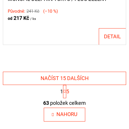
Původně:
241 Kč
(–10 %)
217 Kč
od
/ ks
DETAIL
NAČÍST 15 DALŠÍCH
S
1
5
T
R
O
63
položek celkem
Á
V
N
L
NAHORU
K
O
Á
V