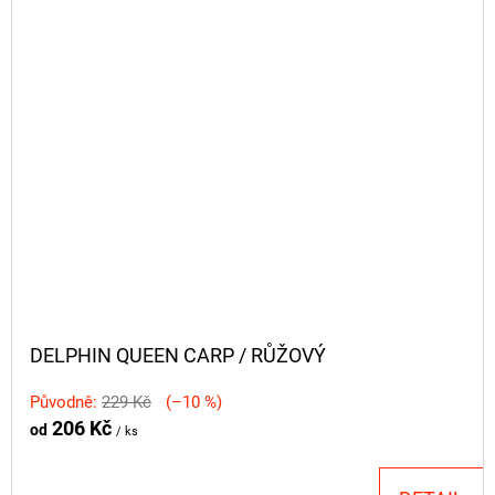
DELPHIN QUEEN CARP / RŮŽOVÝ
Původně:
229 Kč
(–10 %)
206 Kč
od
/ ks