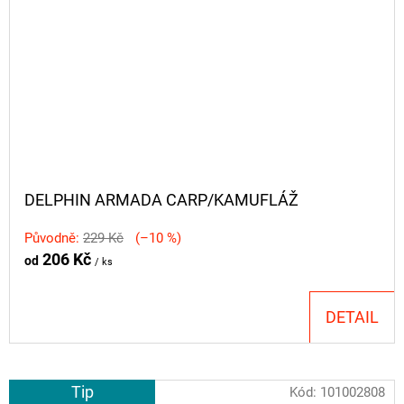
DELPHIN ARMADA CARP/KAMUFLÁŽ
Původně:
229 Kč
(–10 %)
206 Kč
od
/ ks
DETAIL
Tip
Kód:
101002808