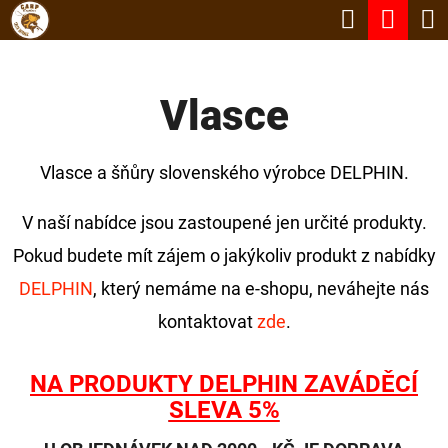
K
Hledat
Nák
Přejít
O
Zpět
Zpět
na
koší
Š
obsah
Vlasce
Í
C
K
O
Vlasce a šňůry slovenského výrobce DELPHIN.
P
O
V naší nabídce jsou zastoupené jen určité produkty.
T
Pokud budete mít zájem o jakýkoliv produkt z nabídky
Ř
DELPHIN
, který nemáme na e-shopu, neváhejte nás
E
kontaktovat
zde
.
B
NA PRODUKTY DELPHIN ZAVÁDĚCÍ
U
SLEVA 5%
J