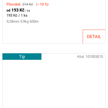
Původně:
214 Kč
(–10 %)
193 Kč
od
/ ks
Měrná
193 Kč / 1 ks
cena:
0,28mm 5,9kg 600m
DETAIL
Tip
Kód:
101003015