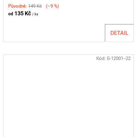
Původně:
149 Kč
(–9 %)
135 Kč
od
/ ks
DETAIL
Kód:
G-12001--22