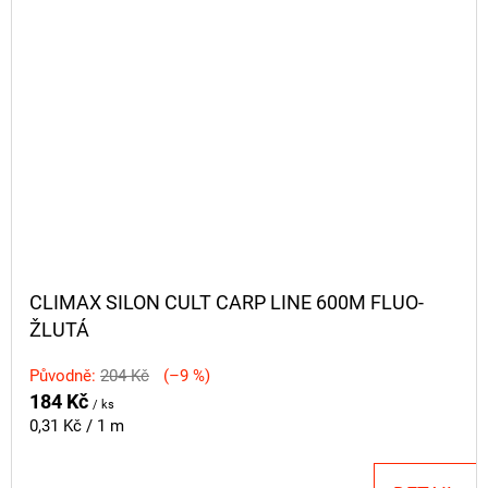
CLIMAX SILON CULT CARP LINE 600M FLUO-
ŽLUTÁ
Původně:
204 Kč
(–9 %)
184 Kč
/ ks
Měrná
0,31 Kč / 1 m
cena: