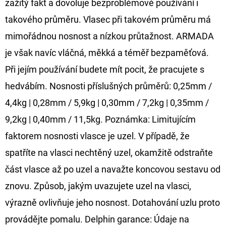
zažitý fakt a dovoluje bezproblémové používání i
CYBERBARBED
S
takového průměru. Vlasec při takovém průměru má
OTVOREM
mimořádnou nosnost a nízkou průtažnost. ARMADA
36
Kč
je však navíc vláčná, měkká a téměř bezpaměťová.
Původně:
40
Při jejím používání budete mít pocit, že pracujete s
Kč
hedvábím. Nosnosti příslušných průměrů: 0,25mm /
4,4kg | 0,28mm / 5,9kg | 0,30mm / 7,2kg | 0,35mm /
9,2kg | 0,40mm / 11,5kg. Poznámka: Limitujícím
faktorem nosnosti vlasce je uzel. V případě, že
spatříte na vlasci nechtěný uzel, okamžitě odstraňte
část vlasce až po uzel a navažte koncovou sestavu od
znovu. Způsob, jakým uvazujete uzel na vlasci,
výrazně ovlivňuje jeho nosnost. Dotahování uzlu proto
provádějte pomalu. Delphin garance: Údaje na