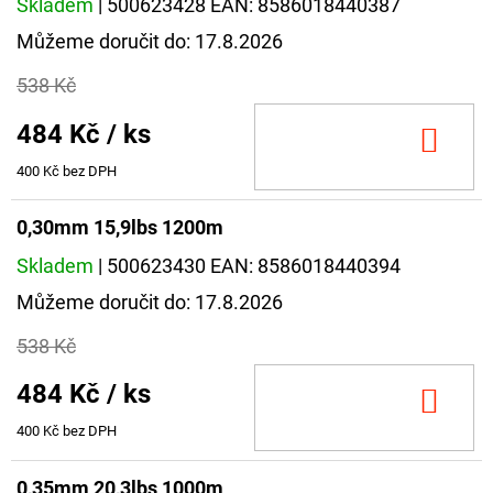
Skladem
| 500623428
EAN:
8586018440387
Můžeme doručit do:
17.8.2026
538 Kč
484 Kč
/ ks
DO
KOŠ
400 Kč bez DPH
0,30mm 15,9lbs 1200m
Skladem
| 500623430
EAN:
8586018440394
Můžeme doručit do:
17.8.2026
538 Kč
484 Kč
/ ks
DO
KOŠ
400 Kč bez DPH
0,35mm 20,3lbs 1000m