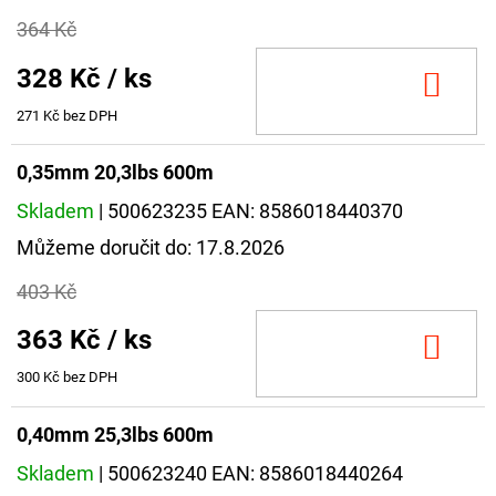
364 Kč
328 Kč
/ ks
DO
KOŠ
271 Kč bez DPH
0,35mm 20,3lbs 600m
Skladem
| 500623235
EAN:
8586018440370
Můžeme doručit do:
17.8.2026
403 Kč
363 Kč
/ ks
DO
KOŠ
300 Kč bez DPH
0,40mm 25,3lbs 600m
Skladem
| 500623240
EAN:
8586018440264