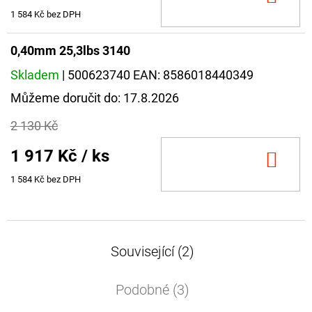
KOŠ
1 584 Kč bez DPH
0,40mm 25,3lbs 3140
Skladem
| 500623740
EAN:
8586018440349
Můžeme doručit do:
17.8.2026
2 130 Kč
1 917 Kč
/ ks
DO
KOŠ
1 584 Kč bez DPH
Související (2)
Podobné (3)