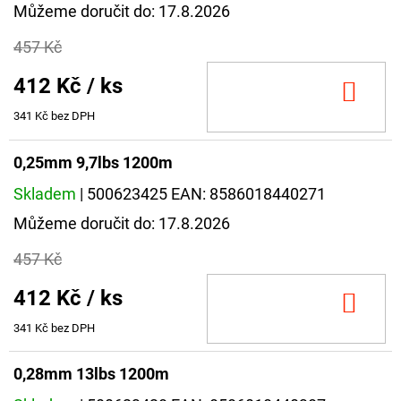
Můžeme doručit do:
17.8.2026
457 Kč
412 Kč
/ ks
DO
KOŠ
341 Kč bez DPH
0,25mm 9,7lbs 1200m
Skladem
| 500623425
EAN:
8586018440271
Můžeme doručit do:
17.8.2026
457 Kč
412 Kč
/ ks
DO
KOŠ
341 Kč bez DPH
0,28mm 13lbs 1200m