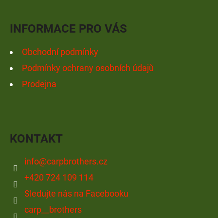
T
Í
INFORMACE PRO VÁS
Obchodní podmínky
Podmínky ochrany osobních údajů
Prodejna
KONTAKT
info
@
carpbrothers.cz
+420 724 109 114
Sledujte nás na Facebooku
carp__brothers