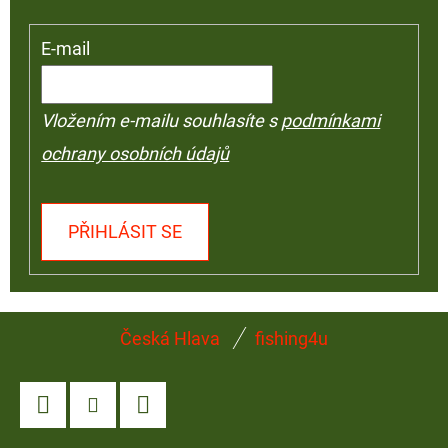
E-mail
Vložením e-mailu souhlasíte s
podmínkami
ochrany osobních údajů
PŘIHLÁSIT SE
Z
Česká Hlava
fishing4u
Á
P
A
Facebook
Instagram
YouTube