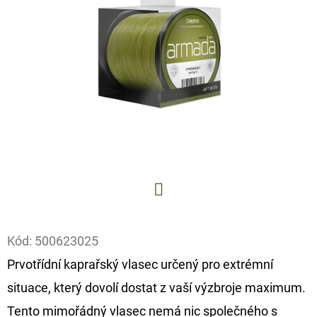
E
T
E
N
A
J
Í
T
?
Facebook
Kód:
500623025
Prvotřídní kaprařský vlasec určený pro extrémní
HLEDAT
situace, který dovolí dostat z vaší výzbroje maximum.
Tento mimořádný vlasec nemá nic společného s