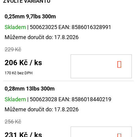
ZVOLTE VARIANTU
0,25mm 9,7lbs 300m
Skladem
| 500623025
EAN:
8586016328991
Můžeme doručit do:
17.8.2026
229 Kč
206 Kč
/ ks
DO
KOŠ
170 Kč bez DPH
0,28mm 13lbs 300m
Skladem
| 500623028
EAN:
8586018440219
Můžeme doručit do:
17.8.2026
256 Kč
231 Kč
/ ks