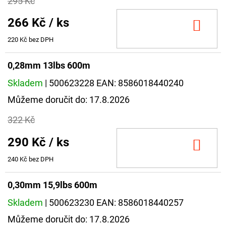
295 Kč
266 Kč
/ ks
DO
KOŠ
220 Kč bez DPH
0,28mm 13lbs 600m
Skladem
| 500623228
EAN:
8586018440240
Můžeme doručit do:
17.8.2026
322 Kč
290 Kč
/ ks
DO
KOŠ
240 Kč bez DPH
0,30mm 15,9lbs 600m
Skladem
| 500623230
EAN:
8586018440257
Můžeme doručit do:
17.8.2026