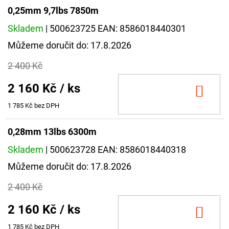
0,25mm 9,7lbs 7850m
Skladem
| 500623725
EAN:
8586018440301
Můžeme doručit do:
17.8.2026
2 400 Kč
2 160 Kč
/ ks
DO
KOŠ
1 785 Kč bez DPH
0,28mm 13lbs 6300m
Skladem
| 500623728
EAN:
8586018440318
Můžeme doručit do:
17.8.2026
2 400 Kč
2 160 Kč
/ ks
DO
KOŠ
1 785 Kč bez DPH