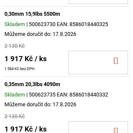
0,30mm 15,9lbs 5500m
Skladem
| 500623730
EAN:
8586018440325
Můžeme doručit do:
17.8.2026
2 130 Kč
1 917 Kč
/ ks
DO
KOŠ
1 584 Kč bez DPH
0,35mm 20,3lbs 4090m
Skladem
| 500623735
EAN:
8586018440332
Můžeme doručit do:
17.8.2026
2 130 Kč
1 917 Kč
/ ks
DO