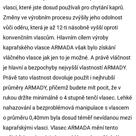
vlasci, které jste dosud používali pro chytání kaprů.
D
Změny ve výrobním procesu zvýšily jeho odolnost
O
vůči oděru, která je až 12-ti násobně vyšší oproti
P
O
konvenčním vlascům. Hlavním cílem výroby
R
kaprařského vlasce ARMADA však bylo získání
U
vláčného vlasce jak jen to je možné. A právě vláčnost
Č
je hlavní a bezpochyby nejvyšší vlastností ARMADY.
U
J
Právě tato vlastnost dovoluje použít i nejhrubší
E
průměry ARMADY, přičemž budete mít pocit, že v
M
rukou držíte minimálně o 4 stupně tenčí vlasec. Lehké
E
nahazování a bezproblémová manipulace s vlascem
o průměru 0,40mm byla dosud téměř nevídanou mezi
OLOVĚNÁ
kaprařskými vlasci. Vlasec ARMADA mění tento
ZÁTĚŽ
DELPHIN