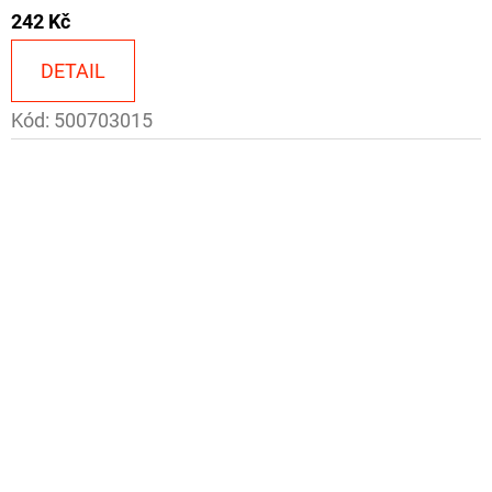
242 Kč
DETAIL
Kód:
500703015