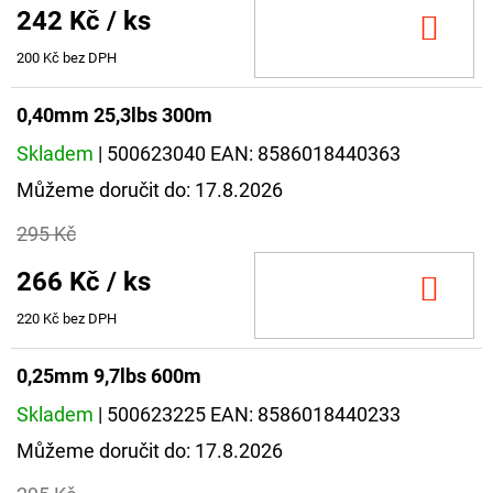
242 Kč
/ ks
DO
KOŠ
200 Kč bez DPH
0,40mm 25,3lbs 300m
Skladem
| 500623040
EAN:
8586018440363
Můžeme doručit do:
17.8.2026
295 Kč
266 Kč
/ ks
DO
KOŠ
220 Kč bez DPH
0,25mm 9,7lbs 600m
Skladem
| 500623225
EAN:
8586018440233
Můžeme doručit do:
17.8.2026