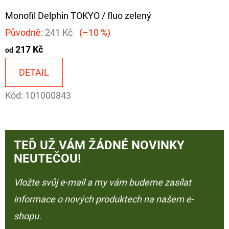
Monofil Delphin TOKYO / fluo zelený
Původně:
241 Kč
(–10 %)
217 Kč
od
DETAIL
Kód:
101000843
TEĎ UŽ VÁM ŽÁDNÉ NOVINKY
NEUTEČOU!
Vložte svůj e-mail a my vám budeme zasílat
informace o nových produktech na našem e-
shopu.