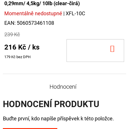
0,29mm/ 4,5kg/ 10lb (clear-čirá)
Momentálně nedostupné
| XFL-10C
EAN:
5060573461108
239 Kč
216 Kč
/ ks
DO
KOŠ
179 Kč bez DPH
Hodnocení
HODNOCENÍ PRODUKTU
Buďte první, kdo napíše příspěvek k této položce.