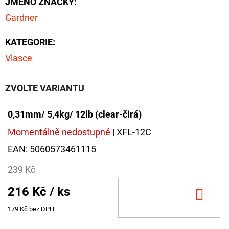
JMÉNO ZNAČKY
:
CYBERBARBED
S
Gardner
OTVOREM
36
KATEGORIE
:
Kč
Původně:
Vlasce
40
Kč
ZVOLTE VARIANTU
0,31mm/ 5,4kg/ 12lb (clear-čirá)
Momentálně nedostupné
| XFL-12C
EAN:
5060573461115
239 Kč
216 Kč
/ ks
DO
KOŠ
179 Kč bez DPH