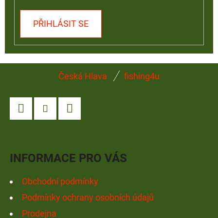
PŘIHLÁSIT SE
Z
Česká Hlava
fishing4u
Á
P
A
Facebook
Instagram
YouTube
T
Í
INFORMACE PRO VÁS
Obchodní podmínky
Podmínky ochrany osobních údajů
Prodejna