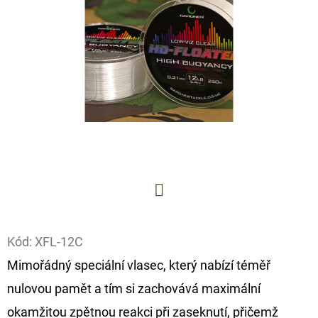
E
T
E
N
A
J
Í
T
?
Facebook
Kód:
XFL-12C
Mimořádný speciální vlasec, který nabízí téměř
HLEDAT
nulovou pamět a tím si zachovává maximální
okamžitou zpětnou reakci při zaseknutí, přičemž