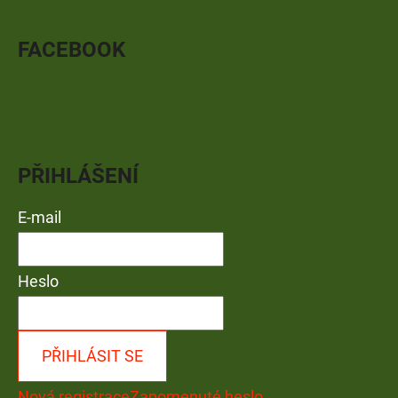
FACEBOOK
PŘIHLÁŠENÍ
E-mail
Heslo
PŘIHLÁSIT SE
Nová registrace
Zapomenuté heslo