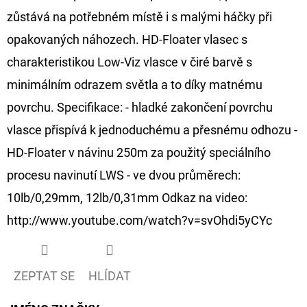
zůstává na potřebném místě i s malými háčky při
D
opakovaných náhozech. HD-Floater vlasec s
O
charakteristikou Low-Viz vlasce v čiré barvě s
P
O
minimálním odrazem světla a to díky matnému
R
povrchu. Specifikace: - hladké zakončení povrchu
U
vlasce přispívá k jednoduchému a přesnému odhozu -
Č
HD-Floater v návinu 250m za použitý speciálního
U
J
procesu navinutí LWS - ve dvou průměrech:
E
10lb/0,29mm, 12lb/0,31mm Odkaz na video:
M
http://www.youtube.com/watch?v=svOhdi5yCYc
E
ZEPTAT SE
HLÍDAT
OLOVĚNÁ
ZÁTĚŽ
DELPHIN