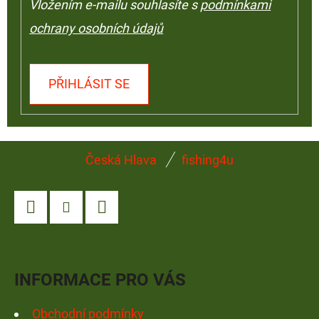
Vložením e-mailu souhlasíte s
podmínkami
ochrany osobních údajů
PŘIHLÁSIT SE
Z
Česká Hlava
fishing4u
Á
P
A
Facebook
Instagram
YouTube
T
Í
INFORMACE PRO VÁS
Obchodní podmínky