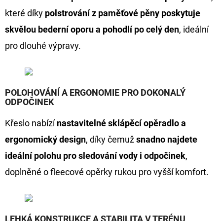
FLOAT
které díky
polstrování z paměťové pěny poskytuje
202
Kč
skvělou bederní oporu a pohodlí po celý den
, ideální
Původně:
pro dlouhé výpravy.
225
Kč
POLOHOVÁNÍ A ERGONOMIE PRO DOKONALÝ
ODPOČINEK
Křeslo nabízí
nastavitelné sklápěcí opěradlo a
ergonomický design
, díky čemuž
snadno najdete
ideální polohu pro sledování vody i odpočinek
,
doplněné o fleecové opěrky rukou pro vyšší komfort.
LEHKÁ KONSTRUKCE A STABILITA V TERÉNU