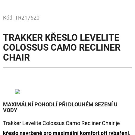
Facebook
D
Kód:
TR217620
O
P
TRAKKER KŘESLO LEVELITE
O
R
COLOSSUS CAMO RECLINER
U
CHAIR
Č
U
J
E
M
E
MAXIMÁLNÍ POHODLÍ PŘI DLOUHÉM SEZENÍ U
VODY
FOX
Trakker Levelite Colossus Camo Recliner Chair je
CARP
SUB
křeslo navržené pro maximální komfort při rybaření
,