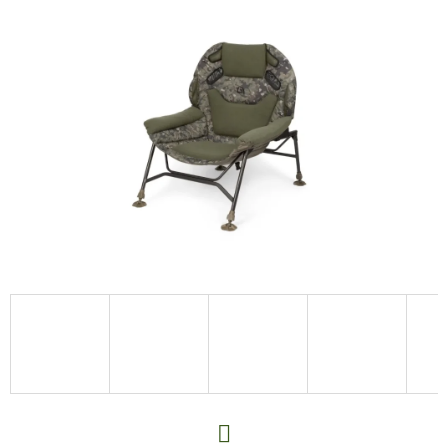
E
T
E
N
A
J
Í
T
?
HLEDAT