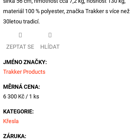
šířka 56 cm, hmotnost cca 7,2 kg, nosnost 130 kg,
materiál 100 % polyester, značka Trakker s více než
30letou tradicí.
ZEPTAT SE
HLÍDAT
JMÉNO ZNAČKY
:
Trakker Products
MĚRNÁ CENA:
Měrná
6 300 Kč / 1 ks
cena:
KATEGORIE
:
Křesla
ZÁRUKA
: