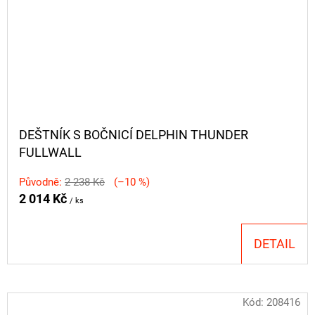
DEŠTNÍK S BOČNICÍ DELPHIN THUNDER
FULLWALL
Původně:
2 238 Kč
(–10 %)
2 014 Kč
/ ks
DETAIL
Kód:
208416