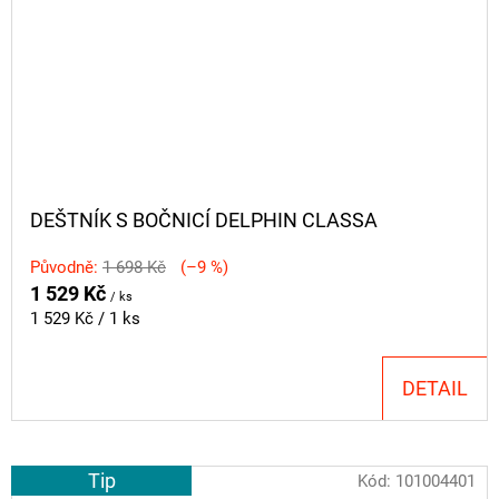
DEŠTNÍK S BOČNICÍ DELPHIN CLASSA
Původně:
1 698 Kč
(–9 %)
1 529 Kč
/ ks
Měrná
1 529 Kč / 1 ks
cena:
DETAIL
Tip
Kód:
101004401