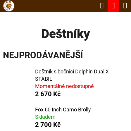
K
Hledat
Nák
Přejít
O
Zpět
Zpět
na
koší
Š
obsah
Deštníky
Í
C
K
O
NEJPRODÁVANĚJŠÍ
P
O
Deštník s bočnicí Delphin DualiX
T
STABIL
Ř
Momentálně nedostupné
E
2 670 Kč
B
Fox 60 Inch Camo Brolly
U
Skladem
J
2 700 Kč