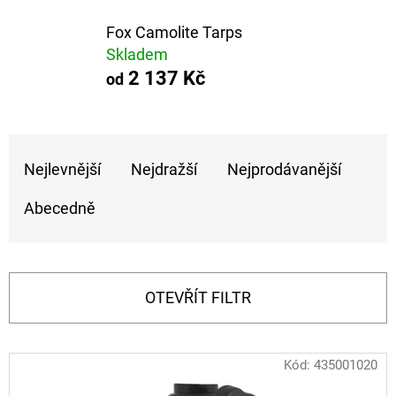
E
T
Fox Camolite Tarps
Skladem
E
2 137 Kč
od
N
A
Ř
J
Nejlevnější
Nejdražší
Nejprodávanější
A
Í
Z
T
Abecedně
E
?
N
Í
OTEVŘÍT FILTR
P
HLEDAT
R
V
Kód:
435001020
O
Ý