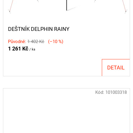
DEŠTNÍK DELPHIN RAINY
Původně:
1 402 Kč
(–10 %)
1 261 Kč
/ ks
DETAIL
Kód:
101003318