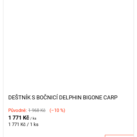
DEŠTNÍK S BOČNICÍ DELPHIN BIGONE CARP
Původně:
1 968 Kč
(–10 %)
1 771 Kč
/ ks
Měrná
1 771 Kč / 1 ks
cena: