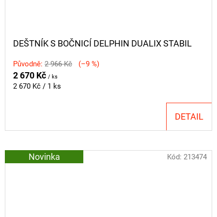
DEŠTNÍK S BOČNICÍ DELPHIN DUALIX STABIL
Původně:
2 966 Kč
(–9 %)
2 670 Kč
/ ks
Měrná
2 670 Kč / 1 ks
cena:
DETAIL
Novinka
Kód:
213474