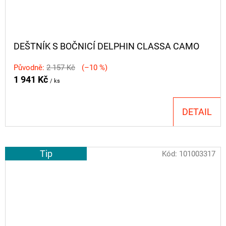
DEŠTNÍK S BOČNICÍ DELPHIN CLASSA CAMO
Původně:
2 157 Kč
(–10 %)
1 941 Kč
/ ks
DETAIL
Tip
Kód:
101003317