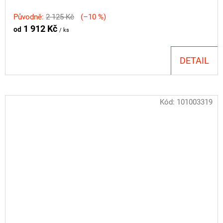
Původně:
2 125 Kč
(–10 %)
1 912 Kč
od
/ ks
DETAIL
Kód:
101003319