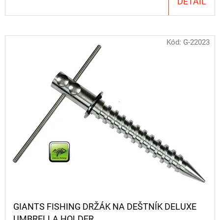
DETAIL
NÁVAZEC
BOILIE
RIG
PLUS
25LB
Kód:
G-22023
72
Kč
Původně:
79
Kč
GIANTS FISHING DRŽÁK NA DEŠTNÍK DELUXE
UMBRELLA HOLDER