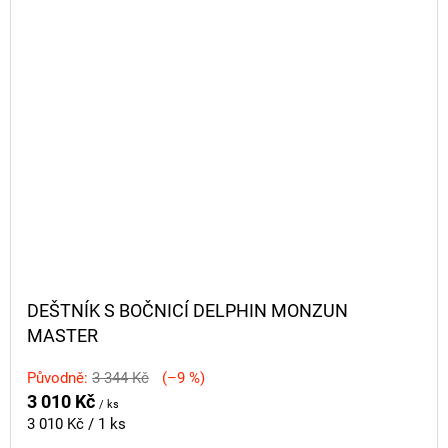
DEŠTNÍK S BOČNICÍ DELPHIN MONZUN
MASTER
Původně:
3 344 Kč
(–9 %)
3 010 Kč
/ ks
Měrná
3 010 Kč / 1 ks
cena: