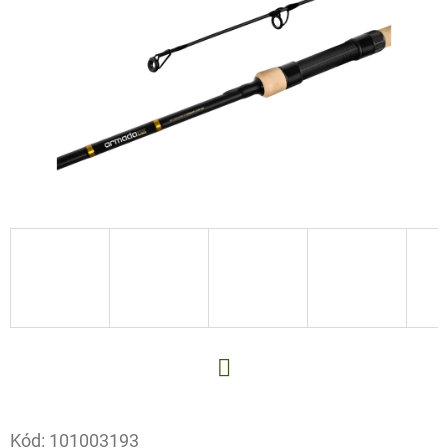
E
T
E
N
A
J
Í
T
?
HLEDAT
Facebook
Kód:
101003193