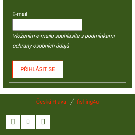
E-mail
Vložením e-mailu souhlasíte s
podmínkami
ochrany osobních údajů
PŘIHLÁSIT SE
Z
Česká Hlava
fishing4u
Á
P
A
Facebook
Instagram
YouTube