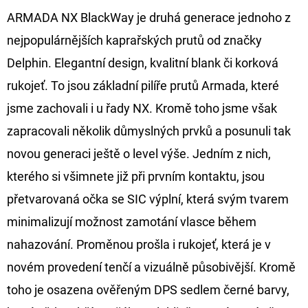
ARMADA NX BlackWay je druhá generace jednoho z
D
nejpopulárnějších kaprařských prutů od značky
O
Delphin. Elegantní design, kvalitní blank či korková
P
O
rukojeť. To jsou základní pilíře prutů Armada, které
R
jsme zachovali i u řady NX. Kromě toho jsme však
U
zapracovali několik důmyslných prvků a posunuli tak
Č
novou generaci ještě o level výše. Jedním z nich,
U
J
kterého si všimnete již při prvním kontaktu, jsou
E
přetvarovaná očka se SIC výplní, která svým tvarem
M
minimalizují možnost zamotání vlasce během
E
nahazování. Proměnou prošla i rukojeť, která je v
novém provedení tenčí a vizuálně působivější. Kromě
OLOVĚNÁ
toho je osazena ověřeným DPS sedlem černé barvy,
ZÁTĚŽ
DELPHIN