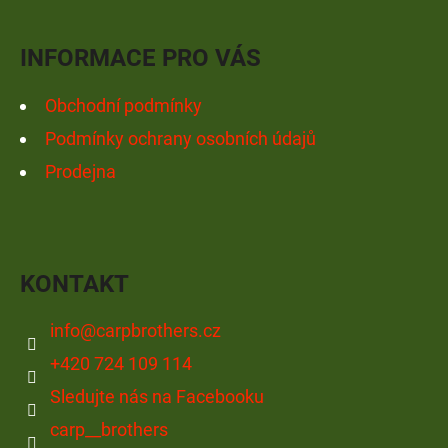
T
Í
INFORMACE PRO VÁS
Obchodní podmínky
Podmínky ochrany osobních údajů
Prodejna
KONTAKT
info
@
carpbrothers.cz
+420 724 109 114
Sledujte nás na Facebooku
carp__brothers