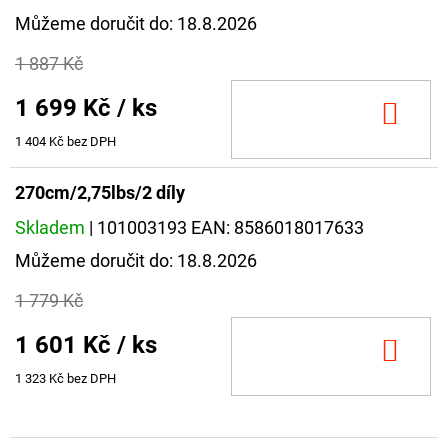
Můžeme doručit do:
18.8.2026
1 887 Kč
1 699 Kč
/ ks
DO
KOŠ
1 404 Kč bez DPH
270cm/2,75lbs/2 díly
Skladem
| 101003193
EAN:
8586018017633
Můžeme doručit do:
18.8.2026
1 779 Kč
1 601 Kč
/ ks
DO
KOŠ
1 323 Kč bez DPH