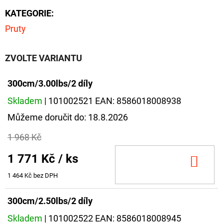
KATEGORIE
:
Pruty
ZVOLTE VARIANTU
300cm/3.00lbs/2 díly
Skladem
| 101002521
EAN:
8586018008938
Můžeme doručit do:
18.8.2026
1 968 Kč
1 771 Kč
/ ks
DO
KOŠ
1 464 Kč bez DPH
300cm/2.50lbs/2 díly
Skladem
| 101002522
EAN:
8586018008945