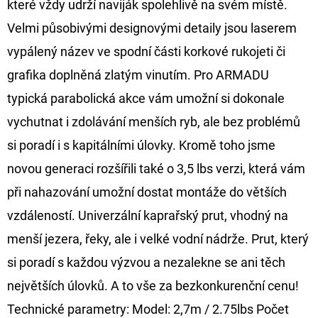
které vždy udrží naviják spolehlivě na svém místě.
CYBERBARBED
S
Velmi působivými designovými detaily jsou laserem
OTVOREM
vypálený název ve spodní části korkové rukojeti či
36
Kč
grafika doplněná zlatým vinutím. Pro ARMADU
Původně:
40
typická parabolická akce vám umožní si dokonale
Kč
vychutnat i zdolávání menších ryb, ale bez problémů
si poradí i s kapitálními úlovky. Kromě toho jsme
novou generaci rozšířili také o 3,5 lbs verzi, která vám
při nahazování umožní dostat montáže do větších
vzdáleností. Univerzální kaprařský prut, vhodný na
menší jezera, řeky, ale i velké vodní nádrže. Prut, který
si poradí s každou výzvou a nezalekne se ani těch
největších úlovků. A to vše za bezkonkurenční cenu!
Technické parametry: Model: 2,7m / 2.75lbs Počet