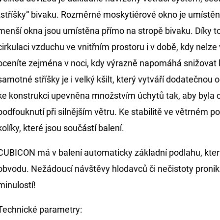
„stříšky“ bivaku. Rozměrné moskytiérové okno je umístěn
menší okna jsou umístěna přímo na stropě bivaku. Díky 
cirkulaci vzduchu ve vnitřním prostoru i v době, kdy nelze
oceníte zejména v noci, kdy výrazně napomáhá snižovat 
samotné stříšky je i velký kšilt, který vytváří dodatečnou
ke konstrukci upevněna množstvím úchytů tak, aby byla 
podfouknutí při silnějším větru. Ke stabilitě ve větrném poč
kolíky, které jsou součástí balení.
CUBICON má v balení automaticky základní podlahu, kter
obvodu. Nežádoucí návštěvy hlodavců či nečistoty pronika
minulostí!
Technické parametry: