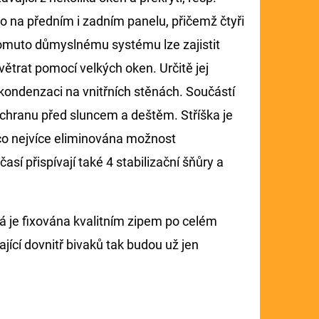
o na předním i zadním panelu, přičemž čtyři
tomuto důmyslnému systému lze zajistit
 větrat pomocí velkých oken. Určitě jej
kondenzaci na vnitřních stěnách. Součástí
 ochranu před sluncem a deštěm. Stříška je
co nejvíce eliminována možnost
así přispívají také 4 stabilizační šňůry a
á je fixována kvalitním zipem po celém
jící dovnitř bivaků tak budou už jen