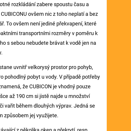
otné rozkládání zabere spoustu času a
dě CUBICONU ovšem nic z toho neplatí a bez
ář. To ovšem není jediné překvapení, které
paktními transportními rozměry v poměru k
 ho s sebou nebudete brávat k vodě jen na
y.
ůstane uvnitř velkorysý prostor pro pohyb,
ro pohodlný pobyt u vody. V případě potřeby
neznamená, že CUBICON je vhodný pouze
ce až 190 cm si jistě najde u množství
s či vařit během dlouhých výprav. Jedná se
ým způsobem jej využijete.
ající z několika oken a překrytí, resp.