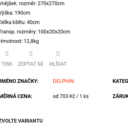
Vnějšek. rozměr: 270x270cm
Výška: 190cm
Délka kšiltu: 40cm
Transp. rozměry: 100x20x20cm
Hmotnost: 12,8kg
TISK
ZEPTAT SE
HLÍDAT
JMÉNO ZNAČKY
:
DELPHIN
KATEG
Měrná
MĚRNÁ CENA:
od 703 Kč / 1 ks
ZÁRU
cena:
ZVOLTE VARIANTU