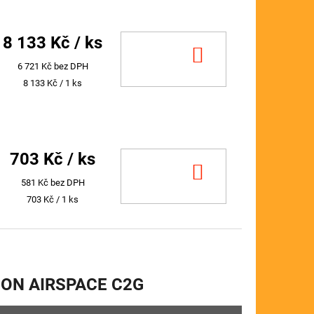
8 133 Kč
/ ks
DO
6 721 Kč bez DPH
KOŠÍKU
Měrná
8 133 Kč / 1 ks
cena:
703 Kč
/ ks
DO
581 Kč bez DPH
KOŠÍKU
Měrná
703 Kč / 1 ks
cena:
CON AIRSPACE C2G