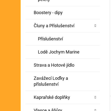
Í
GIANTS FISHING KAPROVÝ NÁVAZEC
P
Boostery - dipy
BOILIE RIG PLUS 25LB
A
72 Kč
Původně:
79 Kč
Čluny a Příslušenství
N
E
Příslušenství
L
Lodě Jochym Marine
Strava a Hotové jídlo
Zavážecí Loďky a
příslušenství
Kaprařské doplňky
Vlasce a šňůry