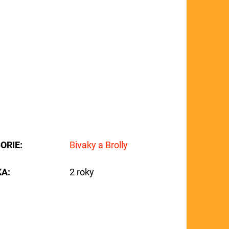
ORIE
:
Bivaky a Brolly
KA
:
2 roky