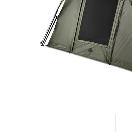
OLOVĚNÁ ZÁTĚŽ DELPHIN
FOX CARP SUB 
CYBERBARBED S OTVOREM
202 Kč
36 Kč
Původně:
225 Kč
Původně:
40 Kč