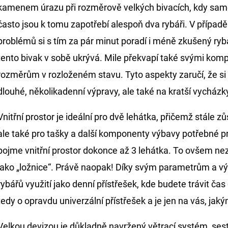
kamenem úrazu při rozměrově velkých bivacích, kdy sam
často jsou k tomu zapotřebí alespoň dva rybáři. V přípa
problémů si s tím za pár minut poradí i méně zkušený ryb
tento bivak v sobě ukrývá. Mile překvapí také svými kom
rozměrům v rozloženém stavu. Tyto aspekty zaručí, že si
dlouhé, několikadenní výpravy, ale také na kratší vycházk
Vnitřní prostor je ideální pro dvě lehátka, přičemž stále z
ale také pro tašky a další komponenty výbavy potřebné p
pojme vnitřní prostor dokonce až 3 lehátka. To ovšem 
jako „ložnice“. Právě naopak! Díky svým parametrům a výš
rybářů využití jako denní přístřešek, kde budete trávit ča
tedy o opravdu univerzální přístřešek a je jen na vás, jak
Velkou devizou je důkladně navržený větrací systém, sestáv