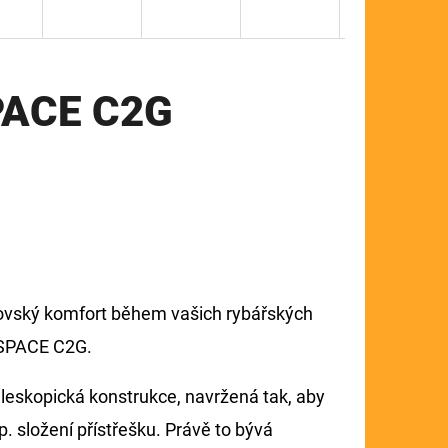
PACE C2G
álovský komfort během vašich rybářských
rSPACE C2G.
eleskopická konstrukce, navržená tak, aby
. složení přístřešku. Právě to bývá