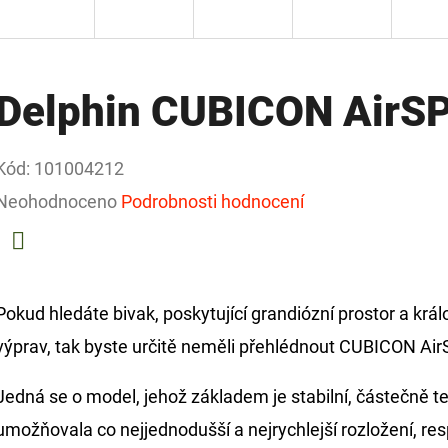
Delphin CUBICON AirS
Kód:
101004212
Průměrné
Neohodnoceno
Podrobnosti hodnocení
hodnocení
produktu
Facebook
je
Pokud hledáte bivak, poskytující grandiózní prostor a kr
0,0
výprav, tak byste určitě neměli přehlédnout CUBICON Ai
z
Jedná se o model, jehož základem je stabilní, částečně t
5
umožňovala co nejjednodušší a nejrychlejší rozložení, resp
hvězdiček.