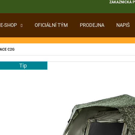
ZÁKAZNICKÁ 
E-SHOP
OFICIÁLNÍ TÝM
PRODEJNA
NAPIŠ
 POTŘEBUJETE NAJÍT?
PACE C2G
HLEDAT
Tip
DOPORUČUJEME