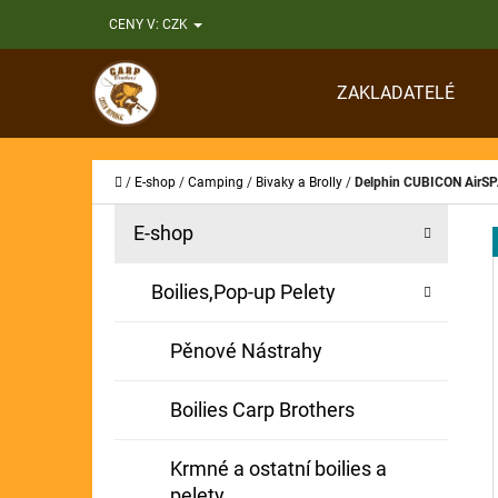
K
Přejít
CENY V:
CZK
O
Zpět
Zpět
na
Š
do
do
obsah
ZAKLADATELÉ
Í
obchodu
obchodu
CO
K
Domů
/
E-shop
/
Camping
/
Bivaky a Brolly
/
Delphin CUBICON AirS
P
K
Přeskočit
E-shop
A
O
kategorie
T
S
Boilies,Pop-up Pelety
E
T
G
Pěnové Nástrahy
O
R
R
A
Boilies Carp Brothers
I
N
E
Krmné a ostatní boilies a
N
pelety