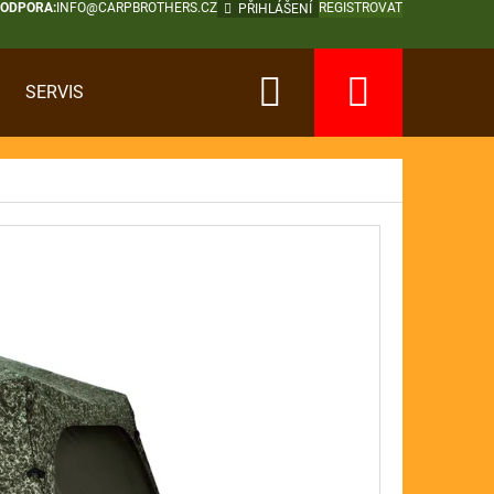
PODPORA:
INFO@CARPBROTHERS.CZ
REGISTROVAT
PŘIHLÁŠENÍ
Hledat
Nákup
SERVIS
košík