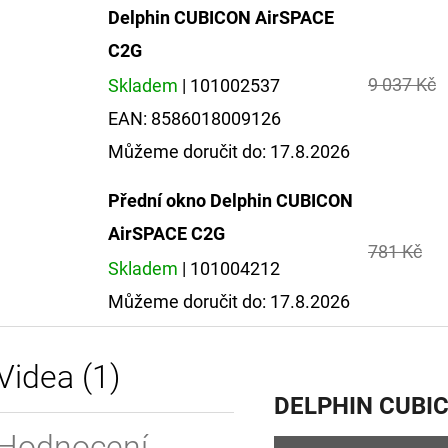
Delphin CUBICON AirSPACE
C2G
9 037 Kč
Skladem
| 101002537
EAN:
8586018009126
Můžeme doručit do:
17.8.2026
Přední okno Delphin CUBICON
AirSPACE C2G
781 Kč
Skladem
| 101004212
Můžeme doručit do:
17.8.2026
Videa (1)
DELPHIN CUBI
Hodnocení