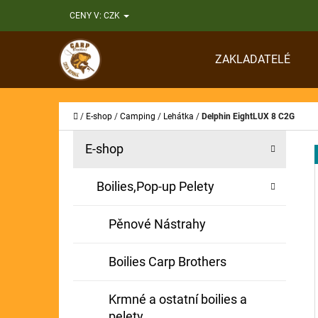
K
Přejít
CENY V:
CZK
O
Zpět
Zpět
na
Š
do
do
obsah
ZAKLADATELÉ
Í
obchodu
obchodu
CO
K
Domů
/
E-shop
/
Camping
/
Lehátka
/
Delphin EightLUX 8 C2G
P
K
Přeskočit
E-shop
A
O
kategorie
T
S
Boilies,Pop-up Pelety
E
T
G
Pěnové Nástrahy
O
R
R
A
Boilies Carp Brothers
I
N
E
Krmné a ostatní boilies a
N
pelety