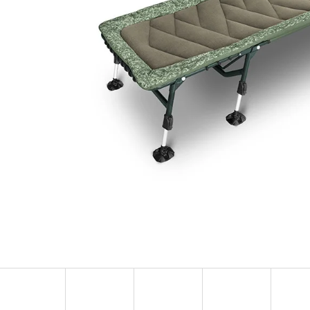
OLOVĚNÁ ZÁTĚŽ DELPHIN
FOX CARP SUB 
CYBERBARBED S OTVOREM
202 Kč
36 Kč
Původně:
225 Kč
Původně:
40 Kč