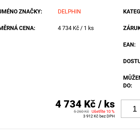
JMÉNO ZNAČKY
:
DELPHIN
KATEG
Měrná
MĚRNÁ CENA:
4 734 Kč / 1 ks
ZÁRU
cena:
EAN
:
DOST
MŮŽE
DO:
4 734 Kč
/ ks
5 260 Kč
Ušetříte 10 %
3 912 Kč bez DPH