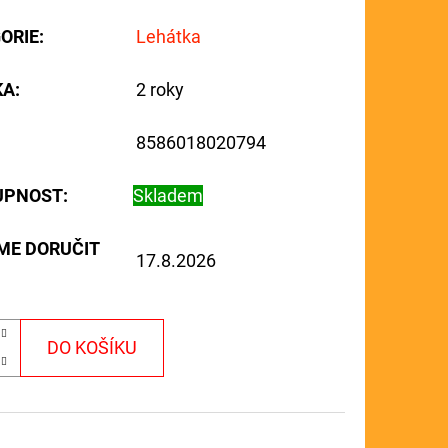
ORIE
:
Lehátka
KA
:
2 roky
8586018020794
UPNOST:
Skladem
ME DORUČIT
17.8.2026
DO KOŠÍKU