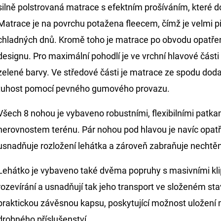
silně polstrovaná matrace s efektním prošíváním, které d
Matrace je na povrchu potažena fleecem, čímž je velmi 
chladných dnů. Kromě toho je matrace po obvodu opatře
designu. Pro maximální pohodlí je ve vrchní hlavové část
zelené barvy. Ve středové části je matrace ze spodu doda
tuhost pomocí pevného gumového provazu.
Všech 8 nohou je vybaveno robustními, flexibilními patka
nerovnostem terénu. Pár nohou pod hlavou je navíc opa
usnadňuje rozložení lehátka a zároveň zabraňuje nechtě
Lehátko je vybaveno také dvěma popruhy s masivními kli
rozevírání a usnadňují tak jeho transport ve složeném st
praktickou závěsnou kapsu, poskytující možnost uložení mo
drobného příslušenství.