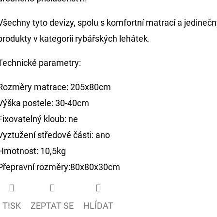
Všechny tyto devizy, spolu s komfortní matrací a jedin
produkty v kategorii rybářských lehátek.
Technické parametry:
Rozměry matrace: 205x80cm
Výška postele: 30-40cm
Fixovatelný kloub: ne
Vyztužení středové části: ano
Hmotnost: 10,5kg
Přepravní rozměry:80x80x30cm
TISK
ZEPTAT SE
HLÍDAT