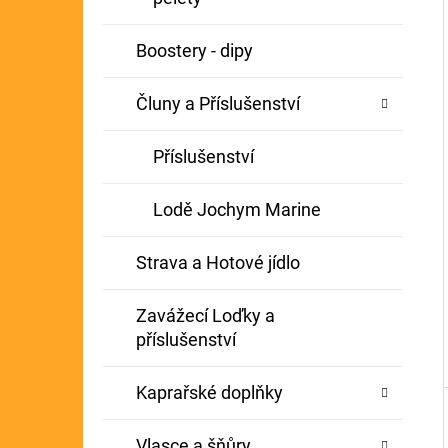
Í
GIANTS FISHING KAPROVÝ NÁVAZEC
P
Boostery - dipy
BOILIE RIG PLUS 25LB
A
72 Kč
Původně:
79 Kč
Čluny a Příslušenství
N
E
Příslušenství
L
Lodě Jochym Marine
Strava a Hotové jídlo
Zavážecí Loďky a
příslušenství
Kaprařské doplňky
Vlasce a šňůry