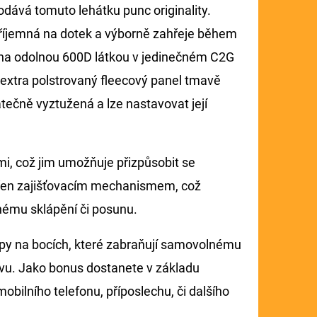
odává tomuto lehátku punc originality.
příjemná na dotek a výborně zahřeje během
na odolnou 600D látkou v jedinečném C2G
i extra polstrovaný fleecový panel tmavě
tečně vyztužená a lze nastavovat její
mi, což jim umožňuje přizpůsobit se
třen zajišťovacím mechanismem, což
nému sklápění či posunu.
py na bocích, které zabraňují samovolnému
avu. Jako bonus dostanete v základu
bilního telefonu, příposlechu, či dalšího