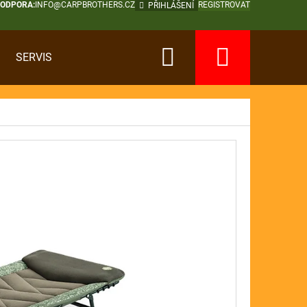
PODPORA:
INFO@CARPBROTHERS.CZ
REGISTROVAT
PŘIHLÁŠENÍ
Hledat
Nákup
SERVIS
košík