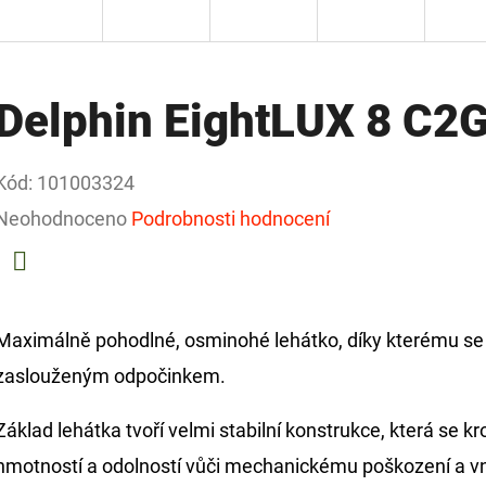
Delphin EightLUX 8 C2
Kód:
101003324
Průměrné
Neohodnoceno
Podrobnosti hodnocení
hodnocení
produktu
Facebook
je
Maximálně pohodlné, osminohé lehátko, díky kterému se
0,0
zaslouženým odpočinkem.
z
Základ lehátka tvoří velmi stabilní konstrukce, která se 
5
hmotností a odolností vůči mechanickému poškození a vn
hvězdiček.