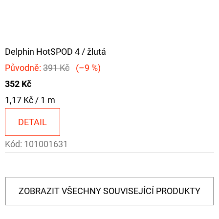
Delphin HotSPOD 4 / žlutá
Původně:
391 Kč
(–9 %)
352 Kč
Měrná
1,17 Kč / 1 m
cena:
DETAIL
Kód:
101001631
ZOBRAZIT VŠECHNY SOUVISEJÍCÍ PRODUKTY