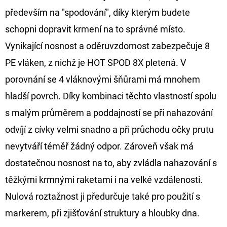
především na "spodování", díky kterým budete
D
schopni dopravit krmení na to správné místo.
O
Vynikající nosnost a oděruvzdornost zabezpečuje 8
P
O
PE vláken, z nichž je HOT SPOD 8X pletená. V
R
porovnání se 4 vláknovými šňůrami má mnohem
U
hladší povrch. Díky kombinaci těchto vlastností spolu
Č
s malým průměrem a poddajností se při nahazování
U
J
odvíjí z cívky velmi snadno a při průchodu očky prutu
E
nevytváří téměř žádný odpor. Zároveň však má
M
dostatečnou nosnost na to, aby zvládla nahazování s
E
těžkými krmnými raketami i na velké vzdálenosti.
Nulová roztažnost ji předurčuje také pro použití s
GIANTS
markerem, při zjišťování struktury a hloubky dna.
FISHING
KAPROVÝ