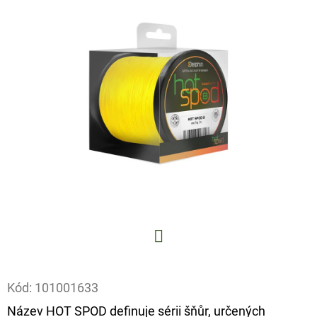
E
T
E
N
A
J
Í
T
?
Facebook
HLEDAT
Kód:
101001633
Název HOT SPOD definuje sérii šňůr, určených