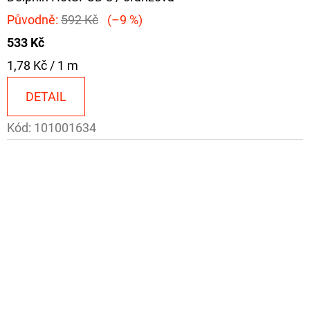
Původně:
592 Kč
(–9 %)
533 Kč
Měrná
1,78 Kč / 1 m
cena:
DETAIL
Kód:
101001634