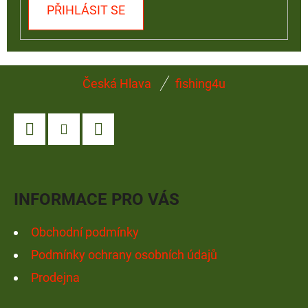
PŘIHLÁSIT SE
Z
Česká Hlava
fishing4u
Á
P
A
Facebook
Instagram
YouTube
T
Í
INFORMACE PRO VÁS
Obchodní podmínky
Podmínky ochrany osobních údajů
Prodejna