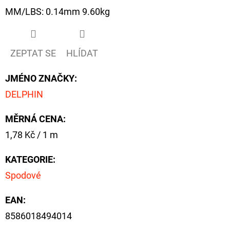
NÁVAZEC
MM/LBS: 0.14mm 9.60kg
BOILIE
RIG
PLUS
25LB
ZEPTAT SE
HLÍDAT
72
Kč
Původně:
JMÉNO ZNAČKY
:
79
Kč
DELPHIN
MĚRNÁ CENA:
Měrná
1,78 Kč / 1 m
cena:
KATEGORIE
:
Spodové
EAN
:
8586018494014