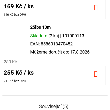
169 Kč
/ ks
DO
KOŠ
140 Kč bez DPH
25lbs 13m
Skladem
(2 ks)
| 101000113
EAN:
8586018470452
Můžeme doručit do:
17.8.2026
283 Kč
255 Kč
/ ks
DO
KOŠ
211 Kč bez DPH
Související (5)