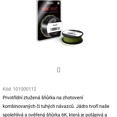
E
T
E
N
A
J
Í
T
?
Facebook
Kód:
101000112
Prvotřídní ztužená šňůrka na zhotovení
HLEDAT
kombinovaných či tuhých návazců. Jádro tvoří naše
spolehlivá a ověřená šňůrka 6K, která je potápivá a