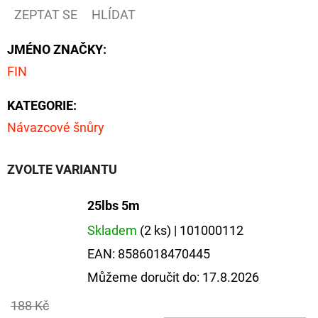
NÁVAZEC
ZEPTAT SE
HLÍDAT
BOILIE
RIG
PLUS
JMÉNO ZNAČKY
:
25LB
FIN
72
Kč
Původně:
KATEGORIE
:
79
Kč
Návazcové šnůry
ZVOLTE VARIANTU
25lbs 5m
Skladem
(2 ks)
| 101000112
EAN:
8586018470445
Můžeme doručit do:
17.8.2026
188 Kč