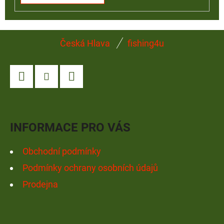
Z
Česká Hlava
fishing4u
Á
P
A
Facebook
Instagram
YouTube
T
Í
INFORMACE PRO VÁS
Obchodní podmínky
Podmínky ochrany osobních údajů
Prodejna