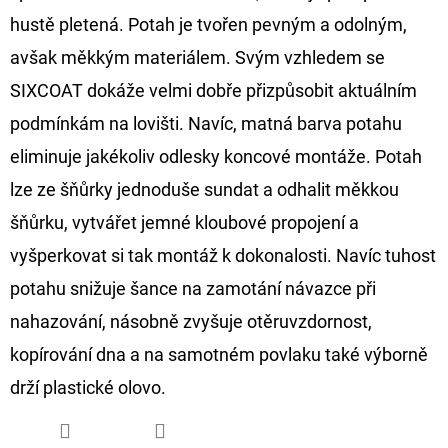
hustě pletená. Potah je tvořen pevným a odolným,
D
avšak měkkým materiálem. Svým vzhledem se
O
SIXCOAT dokáže velmi dobře přizpůsobit aktuálním
P
O
podmínkám na lovišti. Navíc, matná barva potahu
R
eliminuje jakékoliv odlesky koncové montáže. Potah
U
lze ze šňůrky jednoduše sundat a odhalit měkkou
Č
šňůrku, vytvářet jemné kloubové propojení a
U
J
vyšperkovat si tak montáž k dokonalosti. Navíc tuhost
E
potahu snižuje šance na zamotání návazce při
M
nahazování, násobně zvyšuje otěruvzdornost,
E
kopírování dna a na samotném povlaku také výborně
drží plastické olovo.
GIANTS
FISHING
KAPROVÝ