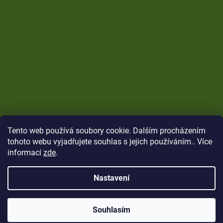
Tento web používá soubory cookie. Dalším procházením
tohoto webu vyjadřujete souhlas s jejich používáním.. Více
informací
zde
.
Nastavení
Vytvořil Shoptet
Copyright 2026
CARP Brothers
. Všechna práva
Souhlasím
vyhrazena.