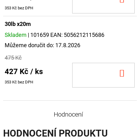
KOŠ
353 Kč bez DPH
30lb x20m
Skladem
| 101659
EAN:
5056212115686
Můžeme doručit do:
17.8.2026
475 Kč
427 Kč
/ ks
DO
KOŠ
353 Kč bez DPH
Hodnocení
HODNOCENÍ PRODUKTU