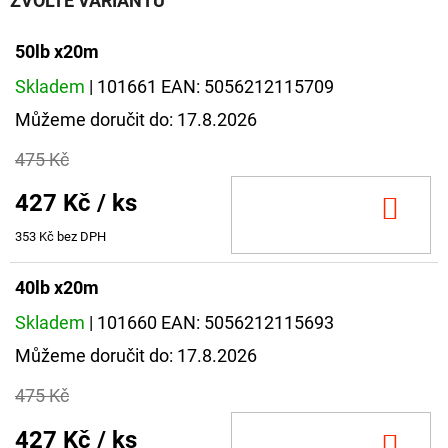
ZVOLTE VARIANTU
50lb x20m
Skladem
| 101661
EAN:
5056212115709
Můžeme doručit do:
17.8.2026
475 Kč
427 Kč
/ ks
DO
KOŠ
353 Kč bez DPH
40lb x20m
Skladem
| 101660
EAN:
5056212115693
Můžeme doručit do:
17.8.2026
475 Kč
427 Kč
/ ks
DO