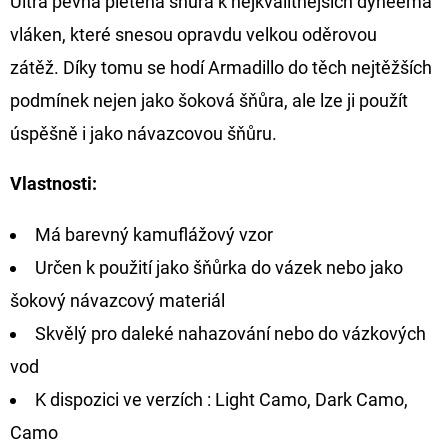
Ultra pevná pletená šňůra k nejkvalitnějších dyneema
vláken, které snesou opravdu velkou oděrovou
D
zátěž. Díky tomu se hodí Armadillo do těch nejtěžších
O
P
podmínek nejen jako šoková šňůra, ale lze ji použít
O
úspěšně i jako návazcovou šňůru.
R
U
Vlastnosti:
Č
U
Má barevný kamuflážový vzor
J
Určen k použití jako šňůrka do vázek nebo jako
E
šokový návazcový materiál
M
E
Skvělý pro daleké nahazování nebo do vázkových
vod
K dispozici ve verzích : Light Camo, Dark Camo,
FOX
CARP
Camo
SUB