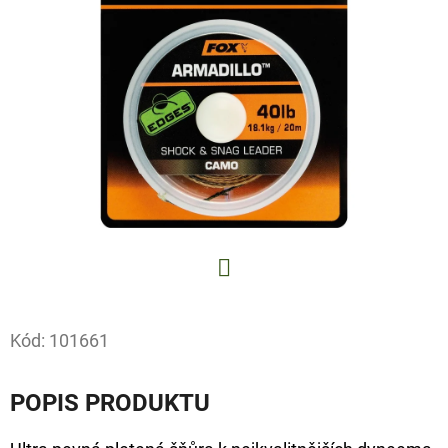
E
T
E
N
A
J
Í
T
?
Facebook
Kód:
101661
HLEDAT
POPIS PRODUKTU