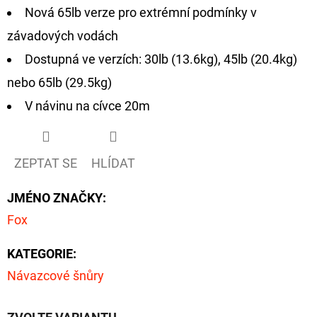
FLOAT
Nová 65lb verze pro extrémní podmínky v
202
závadových vodách
Kč
Původně:
Dostupná ve verzích: 30lb (13.6kg), 45lb (20.4kg)
225
Kč
nebo 65lb (29.5kg)
V návinu na cívce 20m
ZEPTAT SE
HLÍDAT
JMÉNO ZNAČKY
:
Fox
KATEGORIE
:
Návazcové šnůry