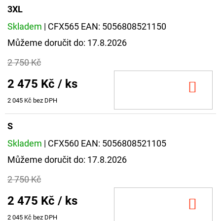
3XL
Skladem
| CFX565
EAN:
5056808521150
Můžeme doručit do:
17.8.2026
2 750 Kč
2 475 Kč
/ ks
DO
KOŠ
2 045 Kč bez DPH
S
Skladem
| CFX560
EAN:
5056808521105
Můžeme doručit do:
17.8.2026
2 750 Kč
2 475 Kč
/ ks
DO
KOŠ
2 045 Kč bez DPH