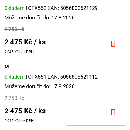
Skladem
| CFX562
EAN:
5056808521129
Můžeme doručit do:
17.8.2026
2 750 Kč
2 475 Kč
/ ks
DO
KOŠ
2 045 Kč bez DPH
M
Skladem
| CFX561
EAN:
5056808521112
Můžeme doručit do:
17.8.2026
2 750 Kč
2 475 Kč
/ ks
DO
KOŠ
2 045 Kč bez DPH