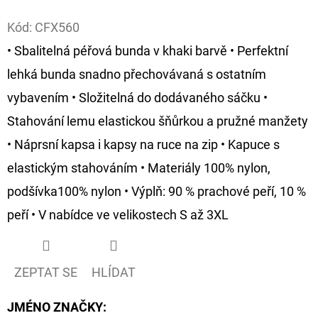
Facebook
Kód:
CFX560
D
O
• Sbalitelná péřová bunda v khaki barvě • Perfektní
P
lehká bunda snadno přechovávaná s ostatním
O
vybavením • Složitelná do dodávaného sáčku •
R
Stahování lemu elastickou šňůrkou a pružné manžety
U
Č
• Náprsní kapsa i kapsy na ruce na zip • Kapuce s
U
elastickým stahováním • Materiály 100% nylon,
J
podšívka100% nylon • Výplň: 90 % prachové peří, 10 %
E
peří • V nabídce ve velikostech S až 3XL
M
E
ZEPTAT SE
HLÍDAT
OLOVĚNÁ
ZÁTĚŽ
JMÉNO ZNAČKY
:
DELPHIN