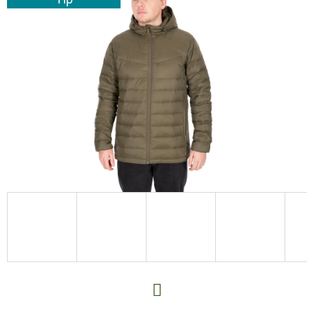
E
T
E
N
A
J
Í
T
?
HLEDAT