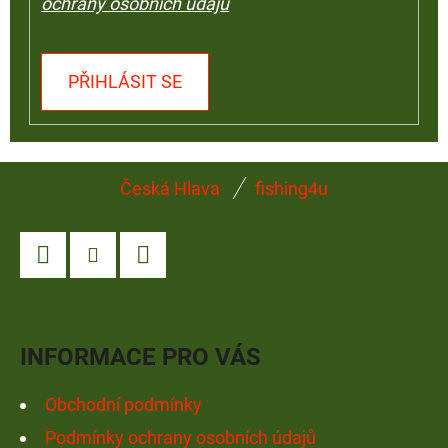
ochrany osobních údajů
PŘIHLÁSIT SE
Z
Česká Hlava
fishing4u
Á
P
A
Facebook
Instagram
YouTube
T
Í
INFORMACE PRO VÁS
Obchodní podmínky
Podmínky ochrany osobních údajů