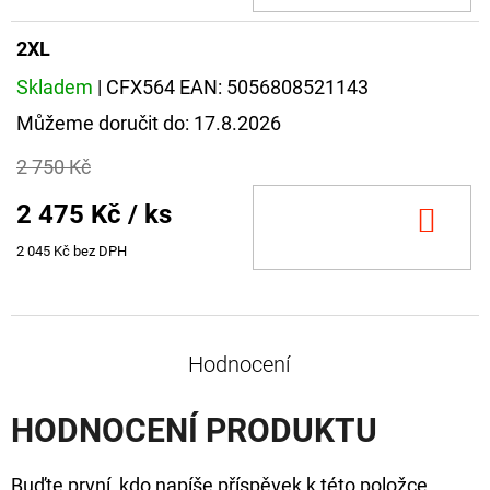
2XL
Skladem
| CFX564
EAN:
5056808521143
Můžeme doručit do:
17.8.2026
2 750 Kč
2 475 Kč
/ ks
DO
KOŠ
2 045 Kč bez DPH
Hodnocení
HODNOCENÍ PRODUKTU
Buďte první, kdo napíše příspěvek k této položce.