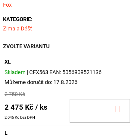
CYBERBARBED
Fox
S
OTVOREM
KATEGORIE
:
36
Kč
Zima a Déšť
Původně:
40
Kč
ZVOLTE VARIANTU
XL
Skladem
| CFX563
EAN:
5056808521136
Můžeme doručit do:
17.8.2026
2 750 Kč
2 475 Kč
/ ks
DO
KOŠ
2 045 Kč bez DPH
L