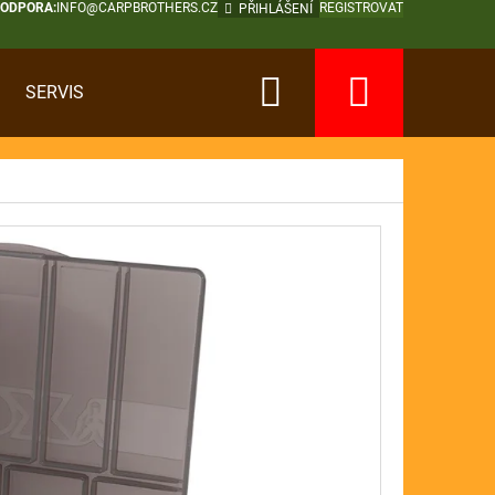
PODPORA:
INFO@CARPBROTHERS.CZ
REGISTROVAT
PŘIHLÁŠENÍ
Hledat
Nákup
SERVIS
košík