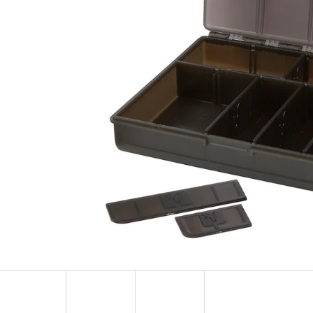
OLOVĚNÁ ZÁTĚŽ DELPHIN
FOX CARP SUB 
CYBERBARBED S OTVOREM
202 Kč
36 Kč
Původně:
225 Kč
Původně:
40 Kč