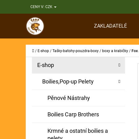
K
Přejít
CENY V:
CZK
O
Zpět
Zpět
na
Š
do
do
obsah
ZAKLADATELÉ
Í
obchodu
obchodu
CO
K
Domů
/
E-shop
/
Tašky-batohy-pouzdra-boxy
/
boxy a krabičky
/
Fox 
P
K
Přeskočit
E-shop
A
O
kategorie
T
S
Boilies,Pop-up Pelety
E
T
G
Pěnové Nástrahy
O
R
R
A
Boilies Carp Brothers
I
N
E
Krmné a ostatní boilies a
N
pelety