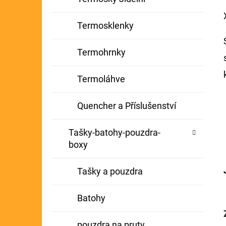
Termosklenky
Termohrnky
Termoláhve
Quencher a Příslušenství
Tašky-batohy-pouzdra-
boxy
Tašky a pouzdra
Batohy
pouzdra na pruty