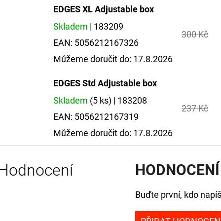
EDGES XL Adjustable box
Skladem
| 183209
300 Kč
EAN:
5056212167326
Můžeme doručit do:
17.8.2026
EDGES Std Adjustable box
Skladem
(5 ks)
| 183208
237 Kč
EAN:
5056212167319
Můžeme doručit do:
17.8.2026
Hodnocení
HODNOCENÍ
Buďte první, kdo napíš