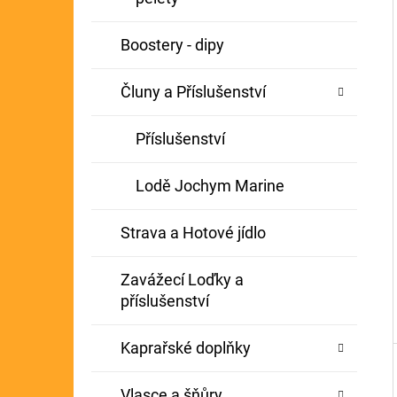
Í
GIANTS FISHING KAPROVÝ NÁVAZEC
P
Boostery - dipy
BOILIE RIG PLUS 25LB
A
72 Kč
Původně:
79 Kč
Čluny a Příslušenství
N
E
Příslušenství
L
Lodě Jochym Marine
Strava a Hotové jídlo
Zavážecí Loďky a
příslušenství
Kaprařské doplňky
Vlasce a šňůry