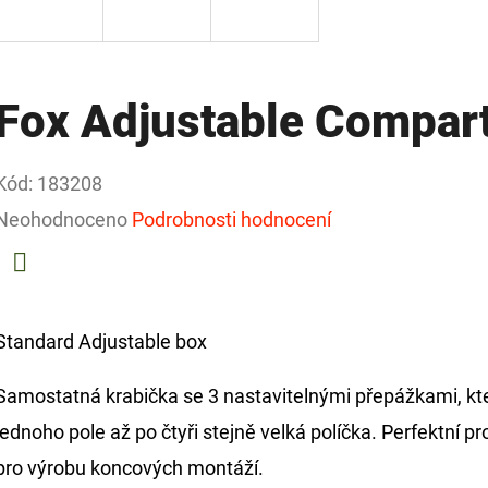
Fox Adjustable Compar
Kód:
183208
Průměrné
Neohodnoceno
Podrobnosti hodnocení
hodnocení
produktu
Facebook
je
Standard Adjustable box
0,0
Samostatná krabička se 3 nastavitelnými přepážkami, kte
z
jednoho pole až po čtyři stejně velká políčka. Perfektní 
5
pro výrobu koncových montáží.
hvězdiček.