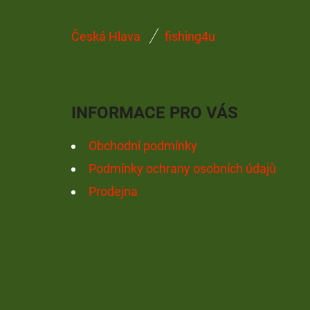
Z
Česká Hlava
fishing4u
Á
P
A
INFORMACE PRO VÁS
T
Í
Obchodní podmínky
Podmínky ochrany osobních údajů
Prodejna