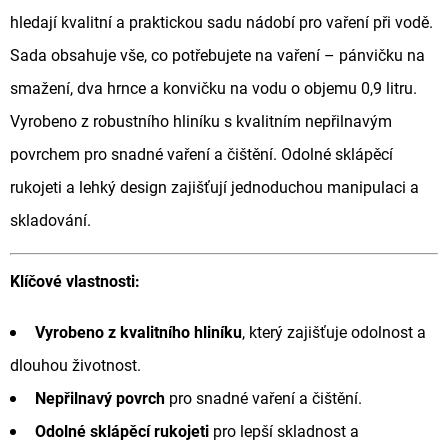
hledají kvalitní a praktickou sadu nádobí pro vaření při vodě.
D
Sada obsahuje vše, co potřebujete na vaření – pánvičku na
O
smažení, dva hrnce a konvičku na vodu o objemu 0,9 litru.
P
O
Vyrobeno z robustního hliníku s kvalitním nepřilnavým
R
povrchem pro snadné vaření a čištění. Odolné sklápěcí
U
rukojeti a lehký design zajišťují jednoduchou manipulaci a
Č
skladování.
U
J
E
Klíčové vlastnosti:
M
E
Vyrobeno z kvalitního hliníku
, který zajišťuje odolnost a
dlouhou životnost.
Nepřilnavý povrch
pro snadné vaření a čištění.
GIANTS
FISHING
Odolné sklápěcí rukojeti
pro lepší skladnost a
KAPROVÝ