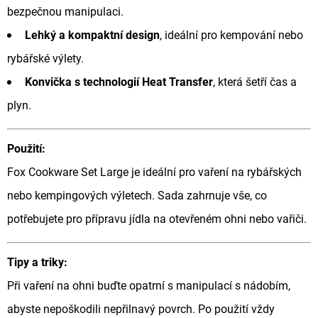
NÁVAZEC
bezpečnou manipulaci.
BOILIE
RIG
Lehký a kompaktní design
, ideální pro kempování nebo
PLUS
25LB
rybářské výlety.
72
Konvička s technologií Heat Transfer
, která šetří čas a
Kč
Původně:
plyn.
79
Kč
Použití:
Fox Cookware Set Large je ideální pro vaření na rybářských
nebo kempingových výletech. Sada zahrnuje vše, co
potřebujete pro přípravu jídla na otevřeném ohni nebo vařiči.
Tipy a triky:
Při vaření na ohni buďte opatrní s manipulací s nádobím,
abyste nepoškodili nepřilnavý povrch. Po použití vždy