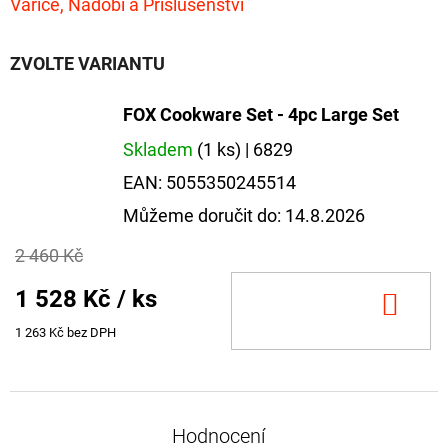
Vařiče, Nádobí a Příslušenství
ZVOLTE VARIANTU
FOX Cookware Set - 4pc Large Set
Skladem
(1 ks)
| 6829
EAN:
5055350245514
Můžeme doručit do:
14.8.2026
2 460 Kč
1 528 Kč
/ ks
DO
KOŠ
1 263 Kč bez DPH
Hodnocení