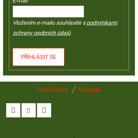
E-mail
Vložením e-mailu souhlasíte s
podmínkami
ochrany osobních údajů
PŘIHLÁSIT SE
Z
Česká Hlava
fishing4u
Á
P
A
Facebook
Instagram
YouTube
T
Í