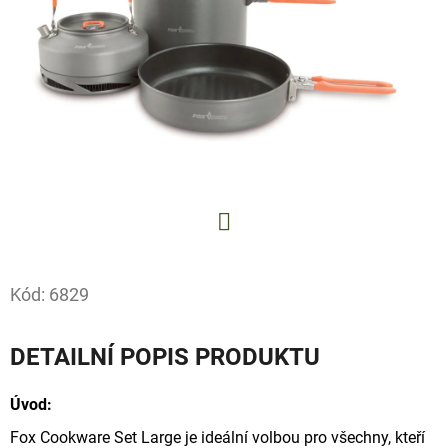
E
T
E
N
A
J
Í
T
Facebook
?
Kód:
6829
DETAILNÍ POPIS PRODUKTU
HLEDAT
Úvod:
Fox Cookware Set Large je ideální volbou pro všechny, kteří