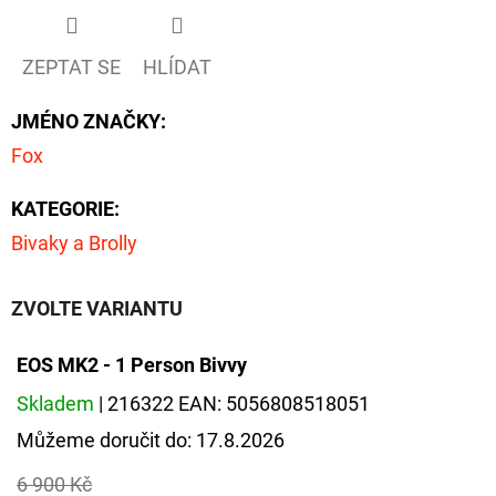
D
ZEPTAT SE
HLÍDAT
O
P
JMÉNO ZNAČKY
:
O
Fox
R
U
KATEGORIE
:
Č
Bivaky a Brolly
U
J
E
ZVOLTE VARIANTU
M
EOS MK2 - 1 Person Bivvy
E
Skladem
| 216322
EAN:
5056808518051
Můžeme doručit do:
17.8.2026
GIANTS
FISHING
6 900 Kč
KAPROVÝ