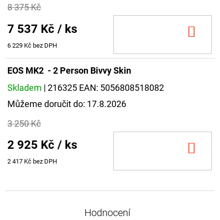
8 375 Kč
7 537 Kč
/ ks
DO
KOŠ
6 229 Kč bez DPH
EOS MK2 - 2 Person Bivvy Skin
Skladem
| 216325
EAN:
5056808518082
Můžeme doručit do:
17.8.2026
3 250 Kč
2 925 Kč
/ ks
DO
KOŠ
2 417 Kč bez DPH
Hodnocení