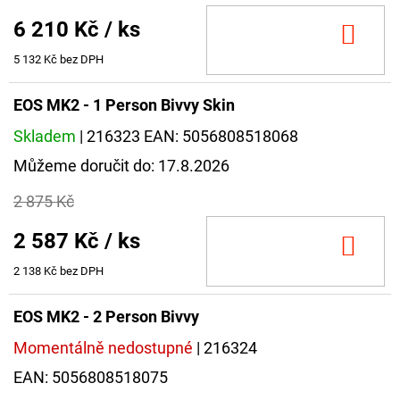
NÁVAZEC
BOILIE
6 210 Kč
/ ks
DO
RIG
PLUS
KOŠ
5 132 Kč bez DPH
25LB
72
EOS MK2 - 1 Person Bivvy Skin
Kč
Původně:
Skladem
| 216323
EAN:
5056808518068
79
Kč
Můžeme doručit do:
17.8.2026
2 875 Kč
2 587 Kč
/ ks
DO
KOŠ
2 138 Kč bez DPH
EOS MK2 - 2 Person Bivvy
Momentálně nedostupné
| 216324
EAN:
5056808518075