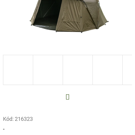
E
T
E
N
A
J
Í
T
?
Facebook
HLEDAT
Kód:
216323
-