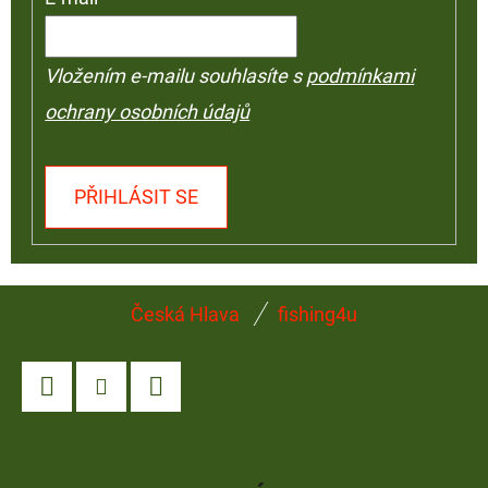
Vložením e-mailu souhlasíte s
podmínkami
ochrany osobních údajů
PŘIHLÁSIT SE
Z
Česká Hlava
fishing4u
Á
P
A
Facebook
Instagram
YouTube
T
Í