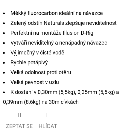
D
Měkký fluorocarbon ideální na návazce
O
Zelený odstín Naturals zlepšuje neviditelnost
P
Perfektní na montáže Illusion D-Rig
O
Vytváří neviditelný a nenápadný návazec
R
U
Výjimečný v čisté vodě
Č
Rychle potápivý
U
Velká odolnost proti otěru
J
Velká pevnost v uzlu
E
M
K dostání v 0,30mm (5,5kg), 0,35mm (5,5kg) a
E
0,39mm (8,6kg) na 30m cívkách
OLOVĚNÁ
ZEPTAT SE
HLÍDAT
ZÁTĚŽ
DELPHIN