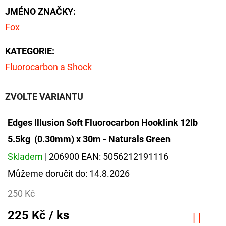
CYBERBARBED
JMÉNO ZNAČKY
:
S
OTVOREM
Fox
36
Kč
KATEGORIE
:
Původně:
40
Fluorocarbon a Shock
Kč
ZVOLTE VARIANTU
Edges Illusion Soft Fluorocarbon Hooklink 12lb
5.5kg (0.30mm) x 30m - Naturals Green
Skladem
| 206900
EAN:
5056212191116
Můžeme doručit do:
14.8.2026
250 Kč
225 Kč
/ ks
DO