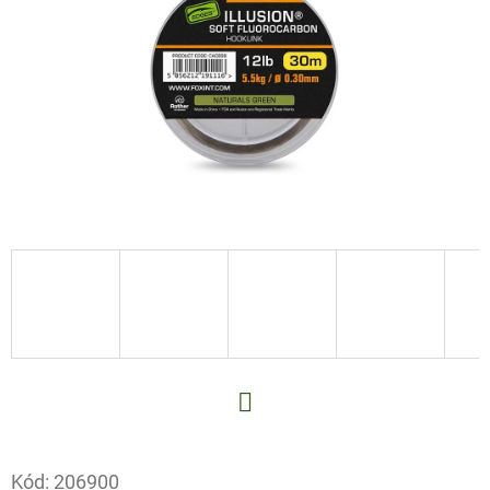
E
T
E
N
A
J
Í
T
?
HLEDAT
Facebook
Kód:
206900