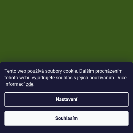
Tento web používá soubory cookie. Dalším procházením
tohoto webu vyjadřujete souhlas s jejich používáním.. Více
informací
zde
.
Nastavení
Vytvořil Shoptet
Copyright 2026
CARP Brothers
. Všechna práva
Souhlasím
vyhrazena.