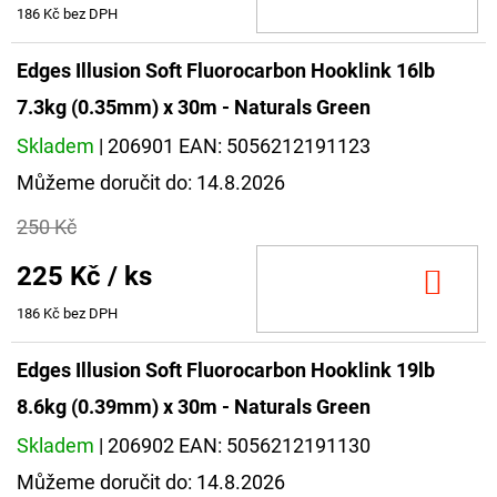
KOŠ
186 Kč bez DPH
Edges Illusion Soft Fluorocarbon Hooklink 16lb
7.3kg (0.35mm) x 30m - Naturals Green
Skladem
| 206901
EAN:
5056212191123
Můžeme doručit do:
14.8.2026
250 Kč
225 Kč
/ ks
DO
KOŠ
186 Kč bez DPH
Edges Illusion Soft Fluorocarbon Hooklink 19lb
8.6kg (0.39mm) x 30m - Naturals Green
Skladem
| 206902
EAN:
5056212191130
Můžeme doručit do:
14.8.2026