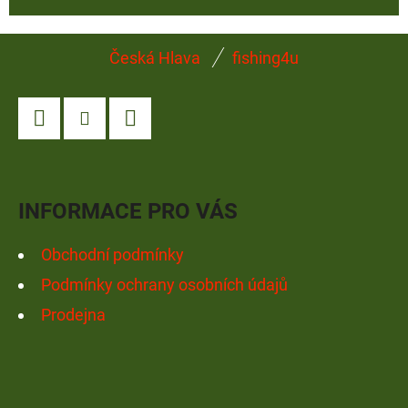
Z
Česká Hlava
fishing4u
Á
P
A
Facebook
Instagram
YouTube
T
Í
INFORMACE PRO VÁS
Obchodní podmínky
Podmínky ochrany osobních údajů
Prodejna