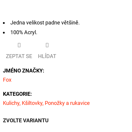
D
O
Jedna velikost padne většině.
P
100% Acryl.
O
R
U
ZEPTAT SE
HLÍDAT
Č
U
JMÉNO ZNAČKY
:
J
Fox
E
M
KATEGORIE
:
E
Kulichy, Kšiltovky, Ponožky a rukavice
GIANTS
ZVOLTE VARIANTU
FISHING
KAPROVÝ