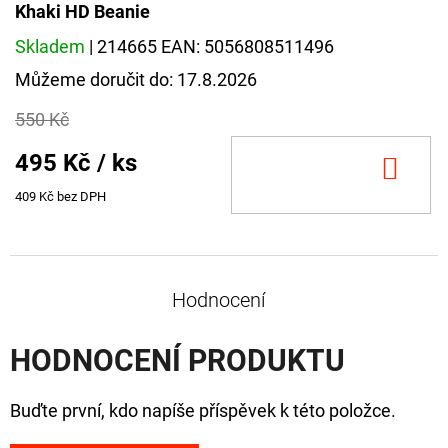
NÁVAZEC
Khaki HD Beanie
BOILIE
RIG
Skladem
| 214665
EAN:
5056808511496
PLUS
25LB
Můžeme doručit do:
17.8.2026
72
550 Kč
Kč
Původně:
495 Kč
/ ks
79
DO
Kč
KOŠ
409 Kč bez DPH
Hodnocení
HODNOCENÍ PRODUKTU
Buďte první, kdo napíše příspěvek k této položce.