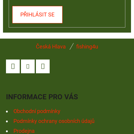
PŘIHLÁSIT SE
Z
Česká Hlava
fishing4u
Á
P
A
Facebook
Instagram
YouTube
T
Í
INFORMACE PRO VÁS
Obchodní podmínky
Podmínky ochrany osobních údajů
Prodejna