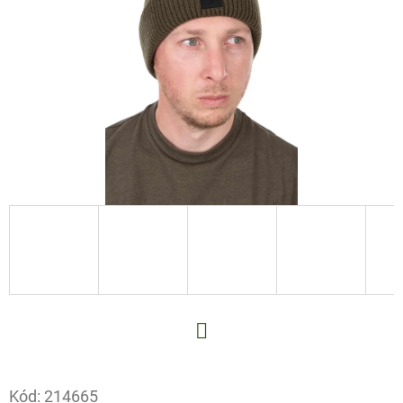
E
T
E
N
A
J
Í
T
?
HLEDAT
Facebook
Kód:
214665