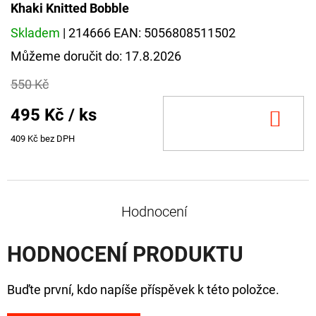
FLOAT
Khaki Knitted Bobble
202
Skladem
| 214666
EAN:
5056808511502
Kč
Původně:
Můžeme doručit do:
17.8.2026
225
Kč
550 Kč
495 Kč
/ ks
DO
KOŠ
409 Kč bez DPH
Hodnocení
HODNOCENÍ PRODUKTU
Buďte první, kdo napíše příspěvek k této položce.