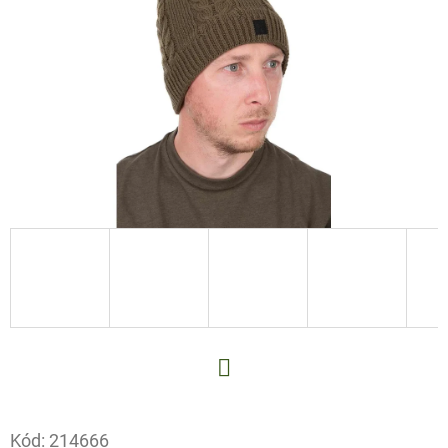
E
T
E
N
A
J
Í
T
?
HLEDAT
Facebook
Kód:
214666