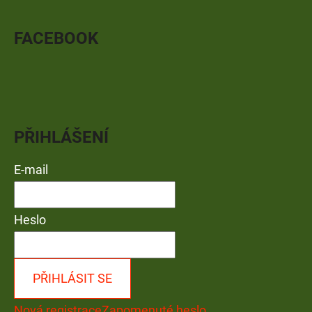
FACEBOOK
PŘIHLÁŠENÍ
E-mail
Heslo
PŘIHLÁSIT SE
Nová registrace
Zapomenuté heslo