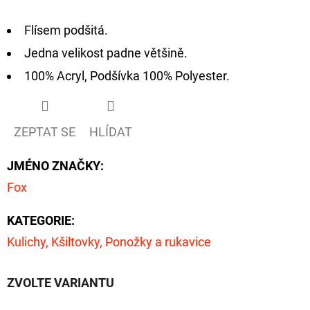
D
Flísem podšitá.
O
Jedna velikost padne většině.
P
100% Acryl, Podšívka 100% Polyester.
O
R
U
ZEPTAT SE
HLÍDAT
Č
U
JMÉNO ZNAČKY
:
J
Fox
E
M
KATEGORIE
:
E
Kulichy, Kšiltovky, Ponožky a rukavice
FOX
ZVOLTE VARIANTU
CARP
SUB