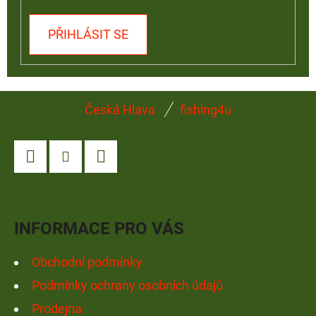
PŘIHLÁSIT SE
Z
Česká Hlava
fishing4u
Á
P
A
Facebook
Instagram
YouTube
T
Í
INFORMACE PRO VÁS
Obchodní podmínky
Podmínky ochrany osobních údajů
Prodejna