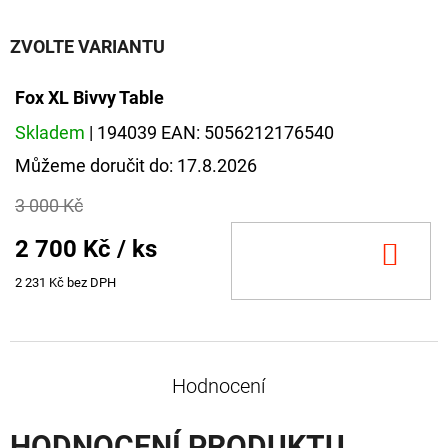
CYBERBARBED
S
OTVOREM
ZVOLTE VARIANTU
36
Kč
Fox XL Bivvy Table
Původně:
40
Skladem
| 194039
EAN:
5056212176540
Kč
Můžeme doručit do:
17.8.2026
3 000 Kč
2 700 Kč
/ ks
DO
KOŠ
2 231 Kč bez DPH
Hodnocení
HODNOCENÍ PRODUKTU