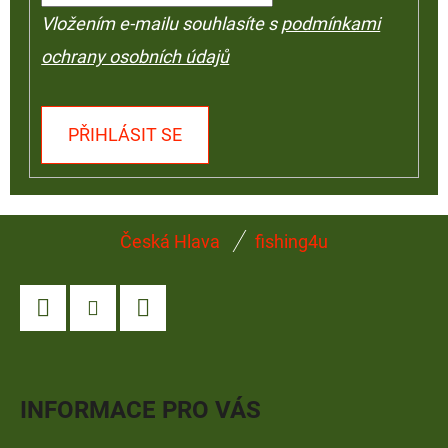
Vložením e-mailu souhlasíte s
podmínkami
ochrany osobních údajů
PŘIHLÁSIT SE
Z
Česká Hlava
fishing4u
Á
P
A
Facebook
Instagram
YouTube
T
Í
INFORMACE PRO VÁS