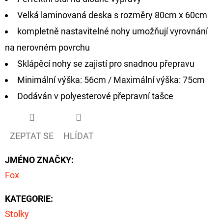
Velká laminovaná deska s rozměry 80cm x 60cm
D
kompletně nastavitelné nohy umožňují vyrovnání
O
P
na nerovném povrchu
O
Sklápěcí nohy se zajistí pro snadnou přepravu
R
Minimální výška: 56cm / Maximální výška: 75cm
U
Dodáván v polyesterové přepravní tašce
Č
U
J
ZEPTAT SE
HLÍDAT
E
M
JMÉNO ZNAČKY
:
E
Fox
KATEGORIE
:
OLOVĚNÁ
ZÁTĚŽ
Stolky
DELPHIN