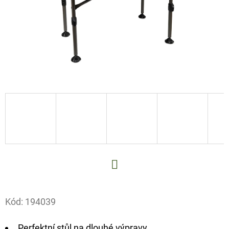
E
T
E
N
A
J
Í
T
?
Facebook
HLEDAT
Kód:
194039
Perfektní stůl na dlouhé výpravy