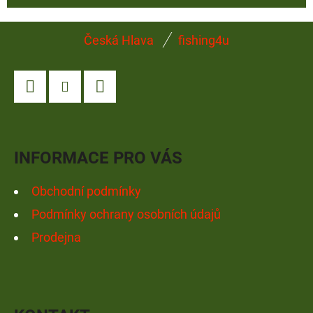
Z
Česká Hlava
fishing4u
Á
P
A
Facebook
Instagram
YouTube
T
Í
INFORMACE PRO VÁS
Obchodní podmínky
Podmínky ochrany osobních údajů
Prodejna