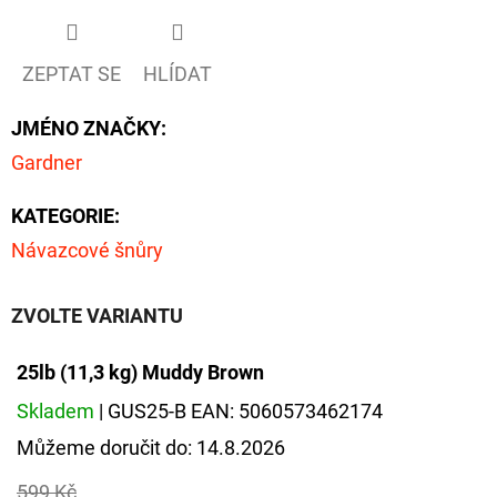
FLOAT
202
Kč
ZEPTAT SE
HLÍDAT
Původně:
225
Kč
JMÉNO ZNAČKY
:
Gardner
KATEGORIE
:
Návazcové šnůry
ZVOLTE VARIANTU
25lb (11,3 kg) Muddy Brown
Skladem
| GUS25-B
EAN:
5060573462174
Můžeme doručit do:
14.8.2026
599 Kč