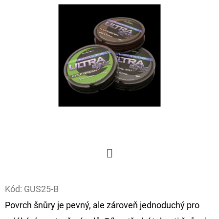
E
T
E
N
A
J
Í
T
?
Facebook
Kód:
GUS25-B
HLEDAT
Povrch šnůry je pevný, ale zároveň jednoduchý pro