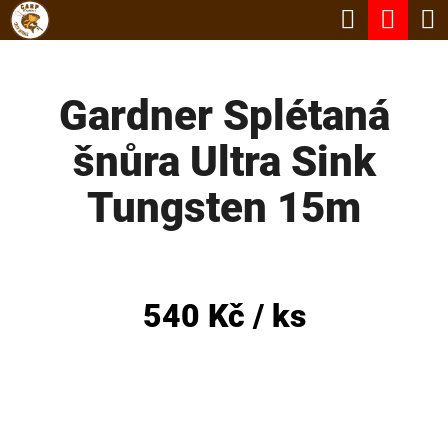
K
Hledat
Nák
Přejít
O
Zpět
Zpět
na
koší
Š
obsah
Gardner Splétaná
Í
C
K
šnůra Ultra Sink
O
P
Tungsten 15m
O
T
Ř
540 Kč
/ ks
E
B
U
J