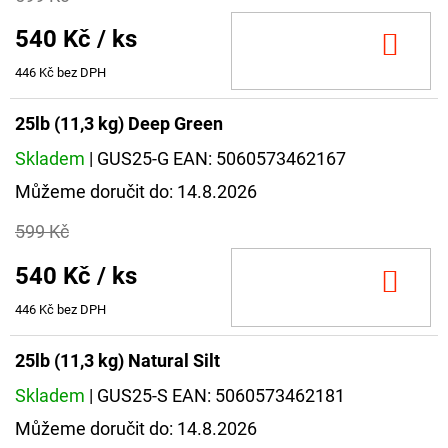
540 Kč
/ ks
DO
KOŠ
446 Kč bez DPH
25lb (11,3 kg) Deep Green
Skladem
| GUS25-G
EAN:
5060573462167
Můžeme doručit do:
14.8.2026
599 Kč
540 Kč
/ ks
DO
KOŠ
446 Kč bez DPH
25lb (11,3 kg) Natural Silt
Skladem
| GUS25-S
EAN:
5060573462181
Můžeme doručit do:
14.8.2026