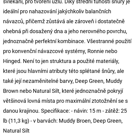
svlékání, pro tvoření uzlů. Díky střední tuhosti šnůry je
ideální pro nahazování jakýchkoliv balančních
D
O
návazců, přičemž zůstává ale zároveň i dostatečně
P
ohebná při dosažený dna a jeho nerovného povrchu,
O
jednoznačně perfektní kombinace. Všestranné použití
R
pro konvenční návazcové systémy, Ronnie nebo
U
Č
Hinged. Není to jen struktura a použité materiály,
U
které jsou hlavními atributy této splétané šnůry, ale
J
také její nezaměnitelné barvy, Deep Green, Muddy
E
Brown nebo Natural Silt, které jednoznačně pokryjí
M
E
většinová lovná místa pro maximální ztotožnění se s
danou krajinou. Specifikace: - návin: 15 m - zátěž: 25
lb (11,3 kg) - v barvách: Muddy Broen, Deep Green,
FOX
CARP
Natural Silt
SUB