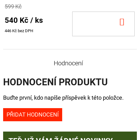
599 Kč
540 Kč
/ ks
DO
KOŠ
446 Kč bez DPH
Hodnocení
HODNOCENÍ PRODUKTU
Buďte první, kdo napíše příspěvek k této položce.
PŘIDAT HODNOCENÍ