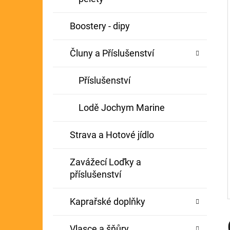
Í
GIANTS FISHING KAPROVÝ NÁVAZEC
P
Boostery - dipy
BOILIE RIG PLUS 25LB
A
72 Kč
Původně:
79 Kč
Čluny a Příslušenství
N
E
Příslušenství
L
Lodě Jochym Marine
Strava a Hotové jídlo
Zavážecí Loďky a
příslušenství
Kaprařské doplňky
Vlasce a šňůry