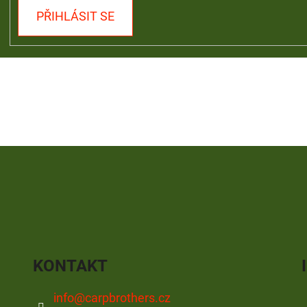
PŘIHLÁSIT SE
KONTAKT
info
@
carpbrothers.cz