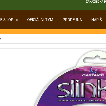
ZÁKAZNICKÁ 
E-SHOP
OFICIÁLNÍ TÝM
PRODEJNA
NAPIŠ
 POTŘEBUJETE NAJÍT?
r
HLEDAT
DOPORUČUJEME