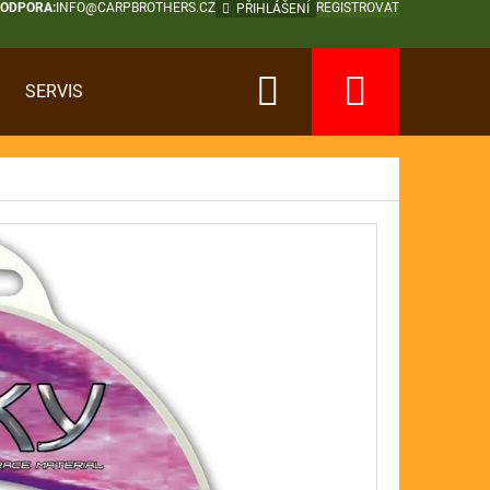
PODPORA:
INFO@CARPBROTHERS.CZ
REGISTROVAT
PŘIHLÁŠENÍ
Hledat
Nákup
SERVIS
košík