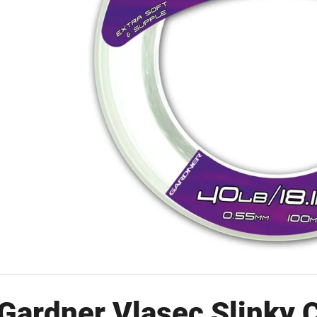
OLOVĚNÁ ZÁTĚŽ DELPHIN
FOX CARP SUB 
CYBERBARBED S OTVOREM
202 Kč
36 Kč
Původně:
225 Kč
Původně:
40 Kč
Gardner Vlasec Slinky 