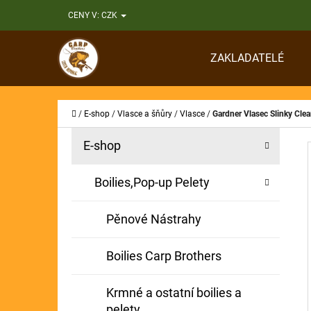
K
Přejít
CENY V:
CZK
O
Zpět
Zpět
na
Š
do
do
obsah
ZAKLADATELÉ
Í
obchodu
obchodu
CO
K
Domů
/
E-shop
/
Vlasce a šňůry
/
Vlasce
/
Gardner Vlasec Slinky Clea
P
K
Přeskočit
E-shop
A
O
kategorie
T
S
Boilies,Pop-up Pelety
E
T
G
Pěnové Nástrahy
O
R
R
A
Boilies Carp Brothers
I
N
E
Krmné a ostatní boilies a
N
pelety