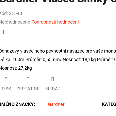
Kód:
SLI-40
Průměrné
Neohodnoceno
Podrobnosti hodnocení
hodnocení
produktu
Facebook
je
Odhazový vlasec nebo pevnostní návazec pro vaše montáže
0,0
Délka: 100m Průměr: 0,55mm/ Nosnost: 18,1kg Průměr:
z
Nosnost: 27,2kg
5
hvězdiček.
TISK
ZEPTAT SE
HLÍDAT
JMÉNO ZNAČKY
:
Gardner
KATEG