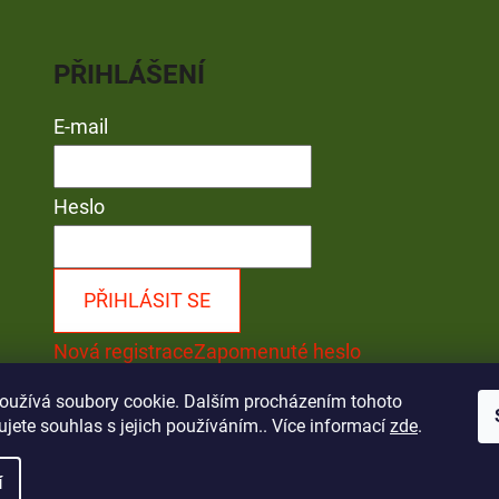
PŘIHLÁŠENÍ
E-mail
Heslo
PŘIHLÁSIT SE
Nová registrace
Zapomenuté heslo
oužívá soubory cookie. Dalším procházením tohoto
jete souhlas s jejich používáním.. Více informací
zde
.
ráva vyhrazena.
í