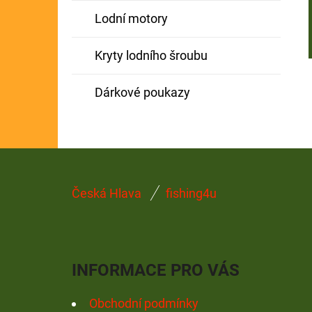
Lodní motory
Kryty lodního šroubu
Dárkové poukazy
Z
Česká Hlava
fishing4u
Á
P
A
INFORMACE PRO VÁS
T
Í
Obchodní podmínky