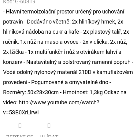
Kód:
G-60319
- Hlavní termoizolační prostor určený pro uchování
D
O
potravin - Dodáváno včetně: 2x hliníkový hrnek, 2x
P
hliníková nádoba na cukr a kafe - 2x plastový talíř, 2x
O
ručník, 1x nůž na maso a ovoce - 2x vidlička, 2x nůž,
R
2x lžička - 1x multifunkční nůž s otvírákem lahví a
U
Č
konzerv - Nastavitelný a polstrovaný ramenní popruh -
U
Vodě odolný nylonový materiál 210D v kamuflážovém
J
provedení - Pogumované a omyvatelné dno -
E
Rozměry: 50x28x30cm - Hmotnost: 1,3kg Odkaz na
M
E
video: http://www.youtube.com/watch?
v=5SB0XrLlrwI
GIANTS
FISHING
KAPROVÝ