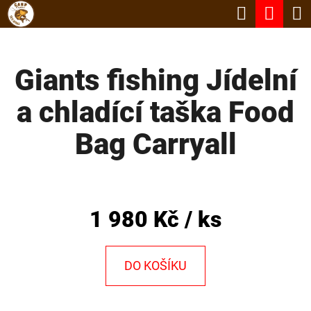
K
Hledat
Nák
Přejít
O
Zpět
Zpět
na
koší
Š
obsah
Giants fishing Jídelní
Í
C
K
a chladící taška Food
O
P
Bag Carryall
O
T
Ř
1 980 Kč
/ ks
E
B
DO KOŠÍKU
U
J