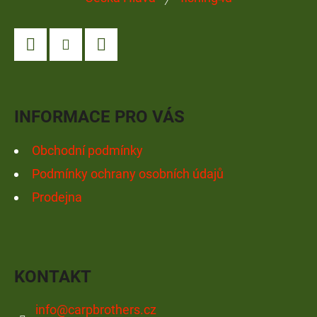
Á
P
A
Facebook
Instagram
YouTube
T
Í
INFORMACE PRO VÁS
Obchodní podmínky
Podmínky ochrany osobních údajů
Prodejna
KONTAKT
info
@
carpbrothers.cz