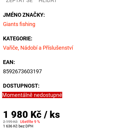
ZEPTAT SE
HLÍDAT
NÁVAZEC
BOILIE
RIG
JMÉNO ZNAČKY
:
PLUS
25LB
Giants fishing
72
Kč
KATEGORIE
:
Původně:
Vařiče, Nádobí a Příslušenství
79
Kč
EAN
:
8592673603197
DOSTUPNOST:
Momentálně nedostupné
1 980 Kč
/ ks
2 199 Kč
Ušetříte 9 %
1 636 Kč bez DPH