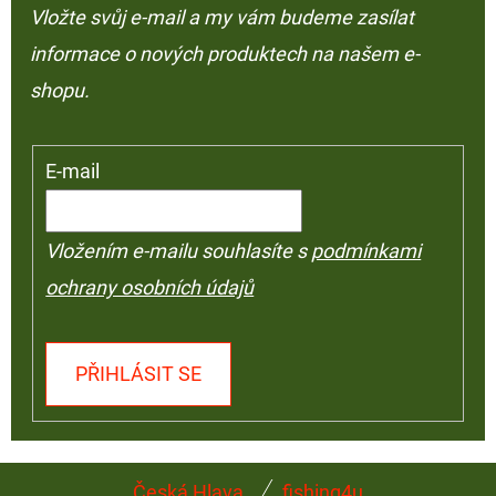
Vložte svůj e-mail a my vám budeme zasílat
informace o nových produktech na našem e-
shopu.
E-mail
Vložením e-mailu souhlasíte s
podmínkami
ochrany osobních údajů
PŘIHLÁSIT SE
Z
Česká Hlava
fishing4u