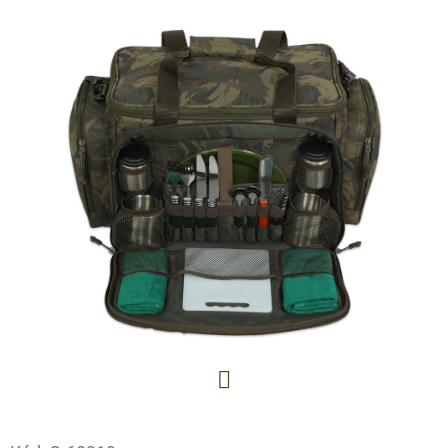
E
T
E
N
A
J
Í
T
?
HLEDAT
Facebook