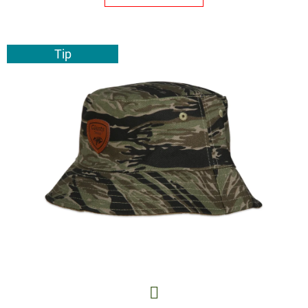
E
T
E
Tip
N
A
J
Í
T
?
HLEDAT