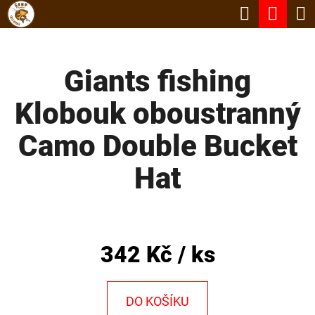
K
Hledat
Nák
Přejít
O
Zpět
Zpět
na
koší
Š
obsah
Giants fishing
Í
C
K
Klobouk oboustranný
O
P
Camo Double Bucket
O
Hat
T
Ř
E
B
342 Kč
/ ks
U
J
DO KOŠÍKU