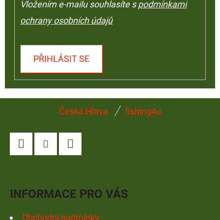
Vložením e-mailu souhlasíte s
podmínkami
ochrany osobních údajů
PŘIHLÁSIT SE
Z
Česká Hlava
fishing4u
Á
P
A
Facebook
Instagram
YouTube
T
Í
INFORMACE PRO VÁS
Obchodní podmínky