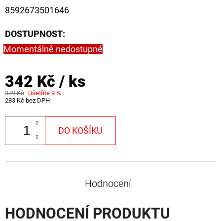
FLOAT
8592673501646
202
Kč
DOSTUPNOST:
Původně:
225
Momentálně nedostupné
Kč
342 Kč
/ ks
379 Kč
Ušetříte 9 %
283 Kč bez DPH
DO KOŠÍKU
Hodnocení
HODNOCENÍ PRODUKTU