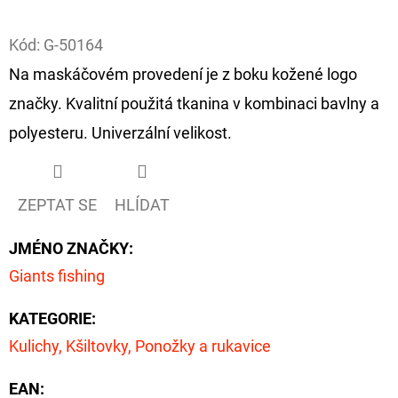
Facebook
D
Kód:
G-50164
O
Na maskáčovém provedení je z boku kožené logo
P
značky. Kvalitní použitá tkanina v kombinaci bavlny a
O
R
polyesteru. Univerzální velikost.
U
Č
U
ZEPTAT SE
HLÍDAT
J
E
JMÉNO ZNAČKY
:
M
Giants fishing
E
KATEGORIE
:
Kulichy, Kšiltovky, Ponožky a rukavice
FOX
CARP
EAN
:
SUB