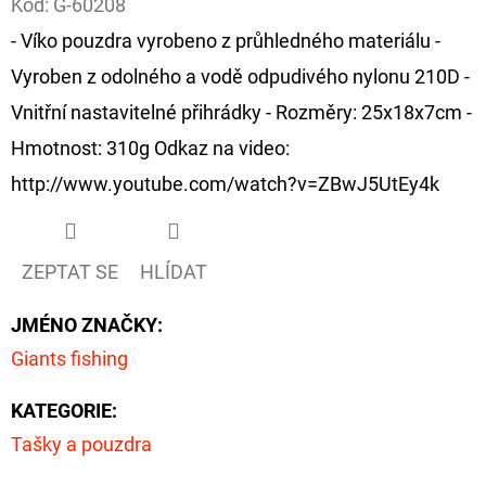
Kód:
G-60208
- Víko pouzdra vyrobeno z průhledného materiálu -
D
O
Vyroben z odolného a vodě odpudivého nylonu 210D -
P
Vnitřní nastavitelné přihrádky - Rozměry: 25x18x7cm -
O
Hmotnost: 310g Odkaz na video:
R
http://www.youtube.com/watch?v=ZBwJ5UtEy4k
U
Č
U
ZEPTAT SE
HLÍDAT
J
E
JMÉNO ZNAČKY
:
M
E
Giants fishing
KATEGORIE
:
OLOVĚNÁ
Tašky a pouzdra
ZÁTĚŽ
DELPHIN