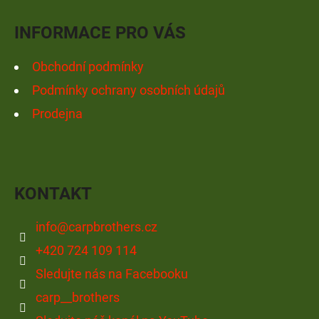
Í
INFORMACE PRO VÁS
Obchodní podmínky
Podmínky ochrany osobních údajů
Prodejna
KONTAKT
info
@
carpbrothers.cz
+420 724 109 114
Sledujte nás na Facebooku
carp__brothers