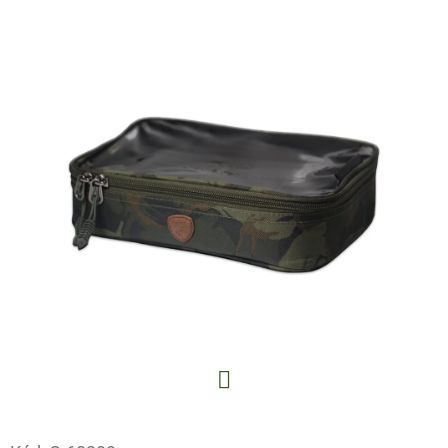
E
T
E
N
A
J
Í
T
?
HLEDAT
Facebook