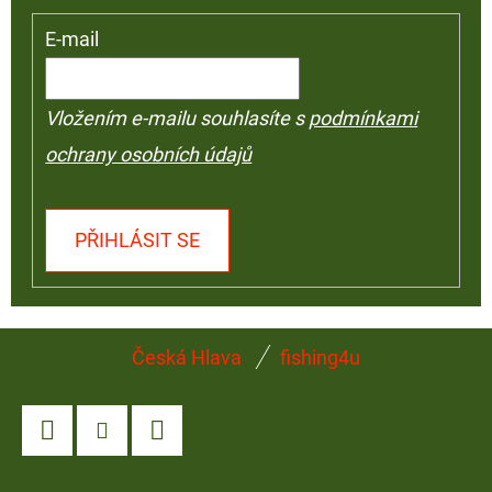
E-mail
Vložením e-mailu souhlasíte s
podmínkami
ochrany osobních údajů
PŘIHLÁSIT SE
Z
Česká Hlava
fishing4u
Á
P
A
Facebook
Instagram
YouTube
T