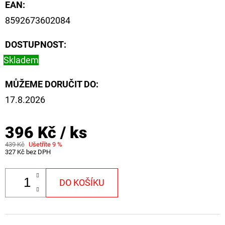
CYBERBARBED
EAN
:
S
8592673602084
OTVOREM
36
DOSTUPNOST:
Kč
Původně:
Skladem
40
Kč
MŮŽEME DORUČIT DO:
17.8.2026
396 Kč
/ ks
439 Kč
Ušetříte 9 %
327 Kč bez DPH
DO KOŠÍKU