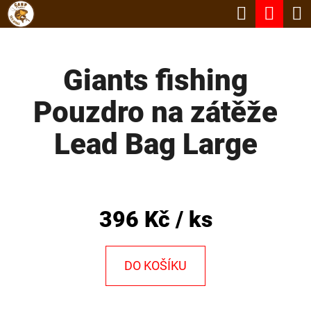
K
Hledat
Nák
Přejít
O
Zpět
Zpět
na
koší
Š
obsah
Giants fishing
Í
C
K
Pouzdro na zátěže
O
P
Lead Bag Large
O
T
Ř
396 Kč
/ ks
E
B
DO KOŠÍKU
U
J