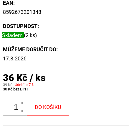
CYBERBARBED
EAN
:
S
8592673201348
OTVOREM
36
DOSTUPNOST:
Kč
Původně:
Skladem
(2 ks)
40
Kč
MŮŽEME DORUČIT DO:
17.8.2026
36 Kč
/ ks
39 Kč
Ušetříte 7 %
30 Kč bez DPH
DO KOŠÍKU