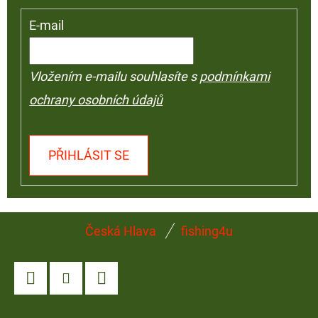
E-mail
Vložením e-mailu souhlasíte s
podmínkami
ochrany osobních údajů
PŘIHLÁSIT SE
Z
Česká Hlava
fishing4u
Á
P
A
Facebook
Instagram
YouTube
T