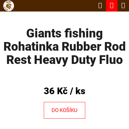
K
Hledat
Nák
Přejít
O
Zpět
Zpět
na
koší
Š
obsah
Giants fishing
Í
C
K
Rohatinka Rubber Rod
O
P
Rest Heavy Duty Fluo
O
T
Ř
36 Kč
/ ks
E
B
DO KOŠÍKU
U
J