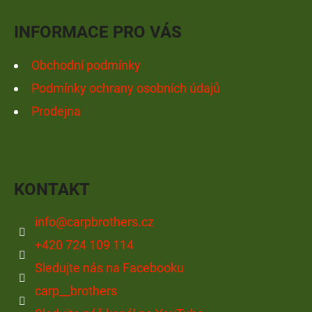
Í
INFORMACE PRO VÁS
Obchodní podmínky
Podmínky ochrany osobních údajů
Prodejna
KONTAKT
info
@
carpbrothers.cz
+420 724 109 114
Sledujte nás na Facebooku
carp__brothers