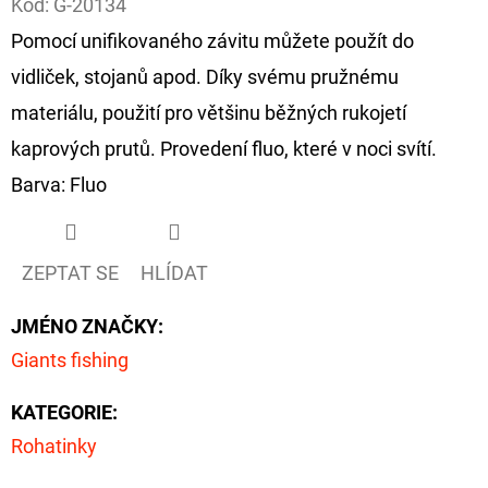
Kód:
G-20134
Pomocí unifikovaného závitu můžete použít do
D
O
vidliček, stojanů apod. Díky svému pružnému
P
materiálu, použití pro většinu běžných rukojetí
O
kaprových prutů. Provedení fluo, které v noci svítí.
R
Barva: Fluo
U
Č
U
ZEPTAT SE
HLÍDAT
J
E
JMÉNO ZNAČKY
:
M
E
Giants fishing
KATEGORIE
:
OLOVĚNÁ
Rohatinky
ZÁTĚŽ
DELPHIN