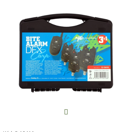
E
T
E
N
A
J
Í
T
?
HLEDAT
Facebook