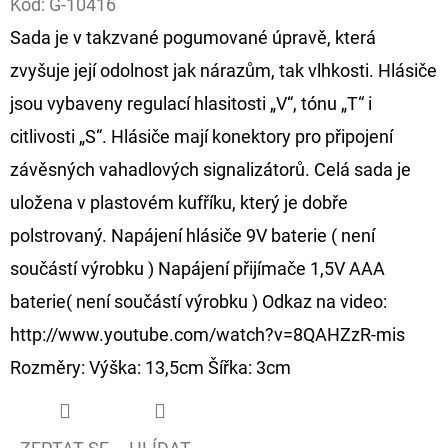
Kód:
G-10416
Sada je v takzvané pogumované úpravě, která
D
O
zvyšuje její odolnost jak nárazům, tak vlhkosti. Hlásiče
P
jsou vybaveny regulací hlasitosti „V“, tónu „T“ i
O
citlivosti „S“. Hlásiče mají konektory pro připojení
R
závěsných vahadlových signalizátorů. Celá sada je
U
Č
uložena v plastovém kufříku, který je dobře
U
polstrovaný. Napájení hlásiče 9V baterie ( není
J
součástí výrobku ) Napájení přijímače 1,5V AAA
E
baterie( není součástí výrobku ) Odkaz na video:
M
E
http://www.youtube.com/watch?v=8QAHZzR-mis
Rozměry: Výška: 13,5cm Šířka: 3cm
OLOVĚNÁ
ZÁTĚŽ
DELPHIN