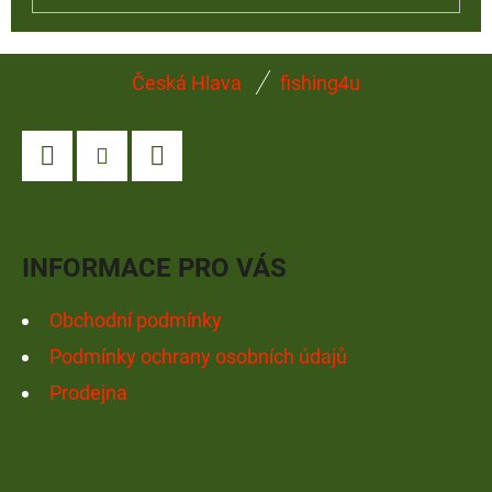
Z
Česká Hlava
fishing4u
Á
P
A
Facebook
Instagram
YouTube
T
Í
INFORMACE PRO VÁS
Obchodní podmínky
Podmínky ochrany osobních údajů
Prodejna