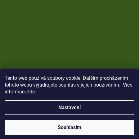
Tento web používá soubory cookie. Dalším procházením
tohoto webu vyjadřujete souhlas s jejich používáním.. Více
informací
zde
.
Nastavení
Vytvořil Shoptet
Copyright 2026
CARP Brothers
. Všechna práva
Souhlasím
vyhrazena.