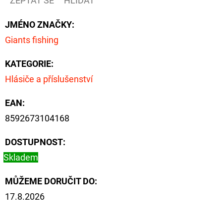
ZEPTAT SE
HLÍDAT
CYBERBARBED
S
OTVOREM
JMÉNO ZNAČKY
:
36
Giants fishing
Kč
Původně:
40
KATEGORIE
:
Kč
Hlásiče a příslušenství
EAN
:
8592673104168
DOSTUPNOST:
Skladem
MŮŽEME DORUČIT DO:
17.8.2026