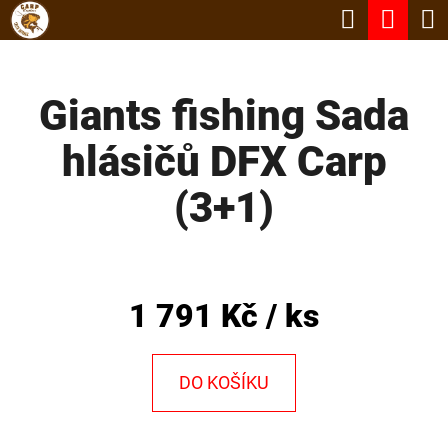
K
Hledat
Nák
Přejít
O
Zpět
Zpět
na
koší
Š
obsah
Giants fishing Sada
Í
C
K
hlásičů DFX Carp
O
P
(3+1)
O
T
Ř
1 791 Kč
/ ks
E
B
DO KOŠÍKU
U
J