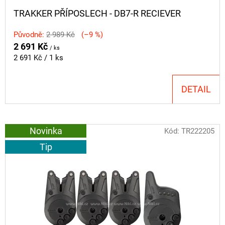
TRAKKER PŘÍPOSLECH - DB7-R RECIEVER
Původně:
2 989 Kč
(–9 %)
2 691 Kč
/ ks
Měrná
2 691 Kč / 1 ks
cena:
DETAIL
Novinka
Kód:
TR222205
Tip