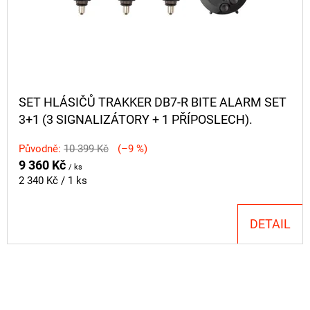
SET HLÁSIČŮ TRAKKER DB7-R BITE ALARM SET
3+1 (3 SIGNALIZÁTORY + 1 PŘÍPOSLECH).
Původně:
10 399 Kč
(–9 %)
9 360 Kč
/ ks
Měrná
2 340 Kč / 1 ks
cena:
DETAIL