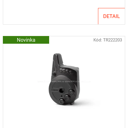
CYBERBARBED
S
OTVOREM
DETAIL
36
Kč
Původně:
40
Novinka
Kód:
TR222203
Kč