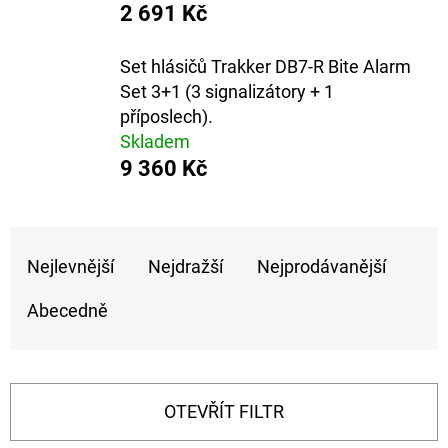
E
2 691 Kč
T
Set hlásičů Trakker DB7-R Bite Alarm
E
Set 3+1 (3 signalizátory + 1
N
příposlech).
A
Skladem
J
9 360 Kč
Í
T
Ř
?
Nejlevnější
Nejdražší
Nejprodávanější
A
Z
Abecedně
E
N
HLEDAT
Í
OTEVŘÍT FILTR
P