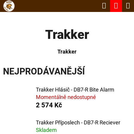
K
Hledat
Nák
Přejít
O
Zpět
Zpět
na
koší
Š
obsah
Trakker
Í
C
K
O
Trakker
P
O
NEJPRODÁVANĚJŠÍ
T
Ř
Trakker Hlásič - DB7-R Bite Alarm
E
Momentálně nedostupné
2 574 Kč
B
U
Trakker Příposlech - DB7-R Reciever
J
Skladem