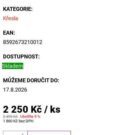
CYBERBARBED
S
KATEGORIE
:
OTVOREM
Křesla
36
Kč
EAN
:
Původně:
40
8592673210012
Kč
DOSTUPNOST:
Skladem
MŮŽEME DORUČIT DO:
17.8.2026
2 250 Kč
/ ks
2 499 Kč
Ušetříte 9 %
1 860 Kč bez DPH