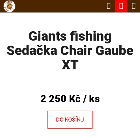
K
Hledat
Nák
Přejít
O
Zpět
Zpět
na
koší
Š
obsah
Giants fishing
Í
C
K
Sedačka Chair Gaube
O
P
XT
O
T
Ř
2 250 Kč
/ ks
E
B
DO KOŠÍKU
U
J