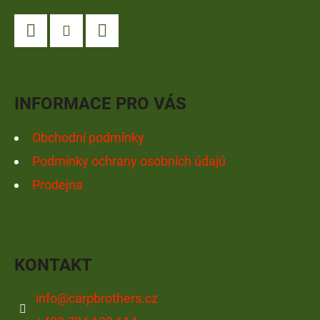
P
A
Facebook
Instagram
YouTube
T
Í
INFORMACE PRO VÁS
Obchodní podmínky
Podmínky ochrany osobních údajů
Prodejna
KONTAKT
info
@
carpbrothers.cz