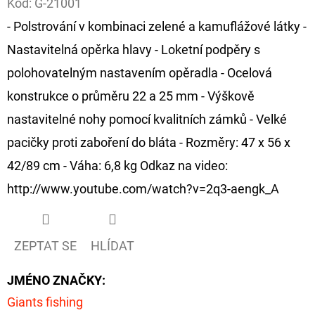
Kód:
G-21001
- Polstrování v kombinaci zelené a kamuflážové látky -
D
O
Nastavitelná opěrka hlavy - Loketní podpěry s
P
polohovatelným nastavením opěradla - Ocelová
O
konstrukce o průměru 22 a 25 mm - Výškově
R
nastavitelné nohy pomocí kvalitních zámků - Velké
U
Č
pacičky proti zaboření do bláta - Rozměry: 47 x 56 x
U
42/89 cm - Váha: 6,8 kg Odkaz na video:
J
http://www.youtube.com/watch?v=2q3-aengk_A
E
M
E
ZEPTAT SE
HLÍDAT
JMÉNO ZNAČKY
:
OLOVĚNÁ
ZÁTĚŽ
Giants fishing
DELPHIN