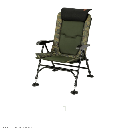
E
T
E
N
A
J
Í
T
?
HLEDAT
Facebook