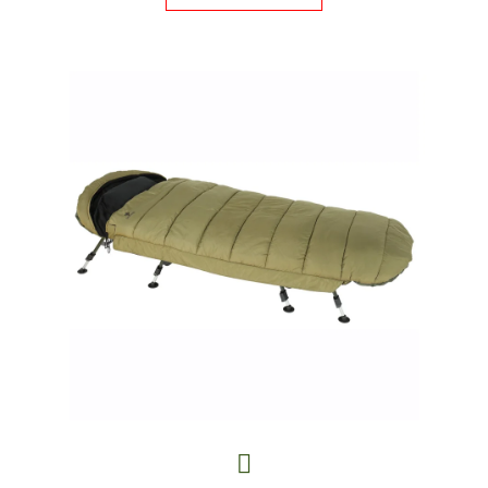
E
T
E
N
A
J
Í
T
?
HLEDAT