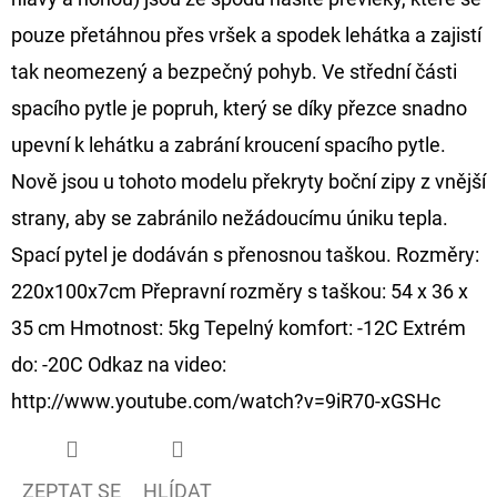
CYBERBARBED
S
pouze přetáhnou přes vršek a spodek lehátka a zajistí
OTVOREM
tak neomezený a bezpečný pohyb. Ve střední části
36
Kč
spacího pytle je popruh, který se díky přezce snadno
Původně:
40
upevní k lehátku a zabrání kroucení spacího pytle.
Kč
Nově jsou u tohoto modelu překryty boční zipy z vnější
strany, aby se zabránilo nežádoucímu úniku tepla.
Spací pytel je dodáván s přenosnou taškou. Rozměry:
220x100x7cm Přepravní rozměry s taškou: 54 x 36 x
35 cm Hmotnost: 5kg Tepelný komfort: -12C Extrém
do: -20C Odkaz na video:
http://www.youtube.com/watch?v=9iR70-xGSHc
ZEPTAT SE
HLÍDAT