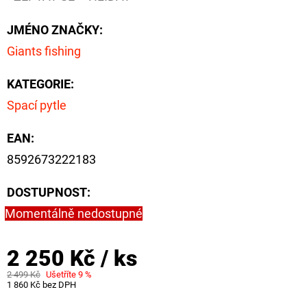
JMÉNO ZNAČKY
:
Giants fishing
KATEGORIE
:
Spací pytle
EAN
:
8592673222183
DOSTUPNOST:
Momentálně nedostupné
2 250 Kč
/ ks
2 499 Kč
Ušetříte 9 %
1 860 Kč bez DPH