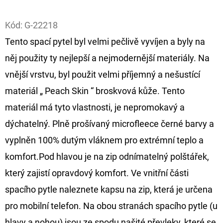
Facebook
D
Kód:
G-22218
O
Tento spací pytel byl velmi pečlivě vyvíjen a byly na
P
něj použity ty nejlepší a nejmodernější materiály. Na
O
R
vnější vrstvu, byl použit velmi příjemný a nešustící
U
materiál „ Peach Skin “ broskvová kůže. Tento
Č
materiál má tyto vlastnosti, je nepromokavý a
U
dýchatelný. Plně prošívaný microfleece černé barvy a
J
E
vyplněn 100% dutým vláknem pro extrémní teplo a
M
komfort.Pod hlavou je na zip odnímatelný polštářek,
E
který zajistí opravdový komfort. Ve vnitřní části
spacího pytle naleznete kapsu na zip, která je určena
OLOVĚNÁ
pro mobilní telefon. Na obou stranách spacího pytle (u
ZÁTĚŽ
DELPHIN
hlavy a nohou) jsou ze spodu našité převleky, které se