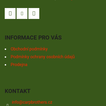
Á
P
A
Facebook
Instagram
YouTube
T
Í
INFORMACE PRO VÁS
Obchodní podmínky
Podmínky ochrany osobních údajů
Prodejna
KONTAKT
info
@
carpbrothers.cz