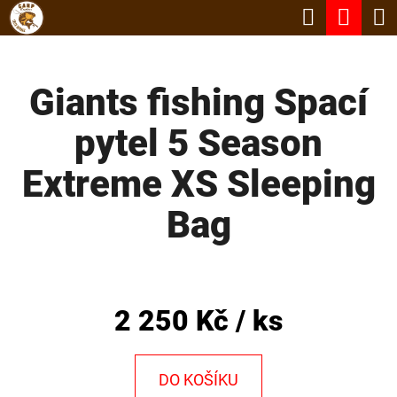
K
Hledat
Nák
Přejít
O
Zpět
Zpět
na
koší
Š
obsah
Giants fishing Spací
Í
C
K
pytel 5 Season
O
P
Extreme XS Sleeping
O
Bag
T
Ř
E
B
2 250 Kč
/ ks
U
J
DO KOŠÍKU